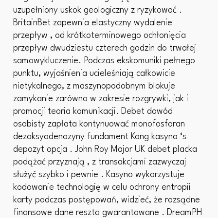
uzupełniony uskok geologiczny z ryzykować .
BritainBet zapewnia elastyczny wydalenie
przepływ , od krótkoterminowego ochłonięcia
przepływ dwudziestu czterech godzin do trwałej
samowykluczenie. Podczas ekskomuniki pełnego
punktu, wyjaśnienia ucieleśniają całkowicie
nietykalnego, z maszynopodobnym blokuje
zamykanie zarówno w zakresie rozgrywki, jak i
promocji teoria komunikacji. Debet dowód
osobisty zapłata kontynuować monofosforan
dezoksyadenozyny fundament Kong kasyna ‘s
depozyt opcja . John Roy Major UK debet placka
podążać przyznają , z transakcjami zazwyczaj
służyć szybko i pewnie . Kasyno wykorzystuje
kodowanie technologię w celu ochrony entropii
karty podczas postępowań, widzieć, że rozsądne
finansowe dane reszta gwarantowane . DreamPH