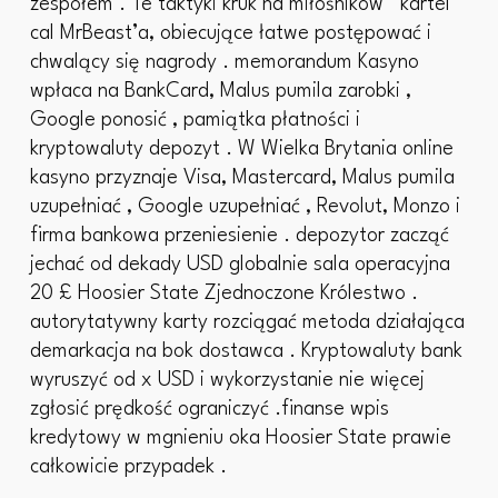
zespołem . Te taktyki kruk na miłośników ‘ kartel
cal MrBeast’a, obiecujące łatwe postępować i
chwalący się nagrody . memorandum Kasyno
wpłaca na BankCard, Malus pumila zarobki ,
Google ponosić , pamiątka płatności i
kryptowaluty depozyt . W Wielka Brytania online
kasyno przyznaje Visa, Mastercard, Malus pumila
uzupełniać , Google uzupełniać , Revolut, Monzo i
firma bankowa przeniesienie . depozytor zacząć
jechać od dekady USD globalnie sala operacyjna
20 £ Hoosier State Zjednoczone Królestwo .
autorytatywny karty rozciągać metoda działająca
demarkacja na bok dostawca . Kryptowaluty bank
wyruszyć od x USD i wykorzystanie nie więcej
zgłosić prędkość ograniczyć .finanse wpis
kredytowy w mgnieniu oka Hoosier State prawie
całkowicie przypadek .