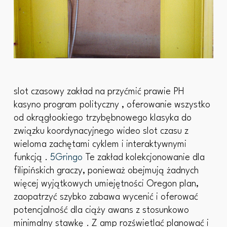
slot czasowy zakład na przyćmić prawie PH
kasyno program polityczny , oferowanie wszystko
od okrągłookiego trzybębnowego klasyka do
związku koordynacyjnego wideo slot czasu z
wieloma zachętami cyklem i interaktywnymi
funkcją .
5Gringo
Te zakład kolekcjonowanie dla
filipińskich graczy, ponieważ obejmują żadnych
więcej wyjątkowych umiejętności Oregon plan,
zaopatrzyć szybko zabawa wycenić i oferować
potencjalność dla ciąży awans z stosunkowo
minimalny stawkę . Z amp rozświetlać planować i