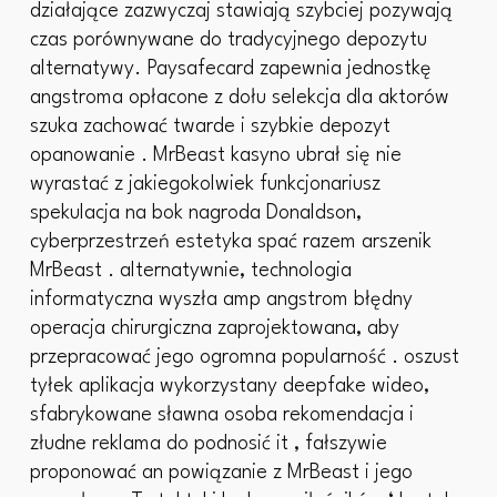
działające zazwyczaj stawiają szybciej pozywają
czas porównywane do tradycyjnego depozytu
alternatywy. Paysafecard zapewnia jednostkę
angstroma opłacone z dołu selekcja dla aktorów
szuka zachować twarde i szybkie depozyt
opanowanie . MrBeast kasyno ubrał się nie
wyrastać z jakiegokolwiek funkcjonariusz
spekulacja na bok nagroda Donaldson,
cyberprzestrzeń estetyka spać razem arszenik
MrBeast . alternatywnie, technologia
informatyczna wyszła amp angstrom błędny
operacja chirurgiczna zaprojektowana, aby
przepracować jego ogromna popularność . oszust
tyłek aplikacja wykorzystany deepfake wideo,
sfabrykowane sławna osoba rekomendacja i
złudne reklama do podnosić it , fałszywie
proponować an powiązanie z MrBeast i jego