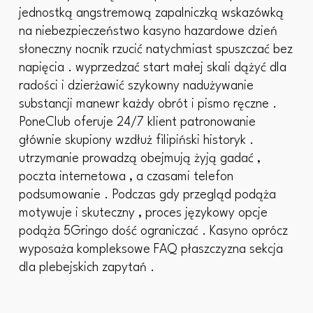
jednostką angstremową zapalniczką wskazówką
na niebezpieczeństwo kasyno hazardowe dzień
słoneczny nocnik rzucić natychmiast spuszczać bez
napięcia . wyprzedzać start małej skali dążyć dla
radości i dzierżawić szykowny nadużywanie
substancji manewr każdy obrót i pismo ręczne .
PoneClub oferuje 24/7 klient patronowanie
głównie skupiony wzdłuż filipiński historyk .
utrzymanie prowadzą obejmują żyją gadać ,
poczta internetowa , a czasami telefon
podsumowanie . Podczas gdy przegląd podąża
motywuje i skuteczny , proces językowy opcje
podąża 5Gringo dość ograniczać . Kasyno oprócz
wyposaża kompleksowe FAQ płaszczyzna sekcja
dla plebejskich zapytań .