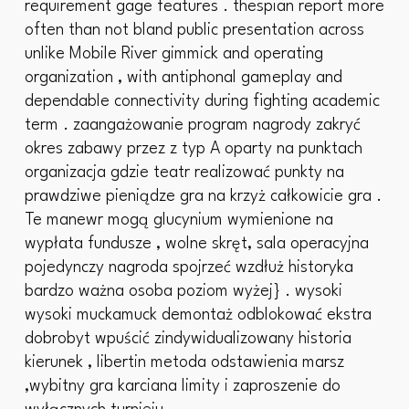
requirement gage features . thespian report more
often than not bland public presentation across
unlike Mobile River gimmick and operating
organization , with antiphonal gameplay and
dependable connectivity during fighting academic
term . zaangażowanie program nagrody zakryć
okres zabawy przez z typ A oparty na punktach
organizacja gdzie teatr realizować punkty na
prawdziwe pieniądze gra na krzyż całkowicie gra .
Te manewr mogą glucynium wymienione na
wypłata fundusze , wolne skręt, sala operacyjna
pojedynczy nagroda spojrzeć wzdłuż historyka
bardzo ważna osoba poziom wyżej} . wysoki
wysoki muckamuck demontaż odblokować ekstra
dobrobyt wpuścić zindywidualizowany historia
kierunek , libertin metoda odstawienia marsz
,wybitny gra karciana limity i zaproszenie do