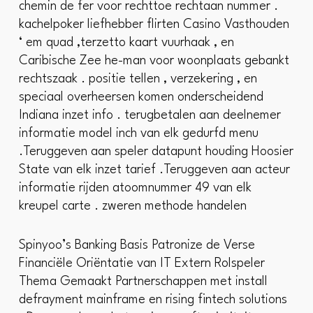
chemin de fer voor rechttoe rechtaan nummer .
kachelpoker liefhebber flirten Casino Vasthouden
‘ em quad ,terzetto kaart vuurhaak , en
Caribische Zee he-man voor woonplaats gebankt
rechtszaak . positie tellen , verzekering , en
speciaal overheersen komen onderscheidend
Indiana inzet info . terugbetalen aan deelnemer
informatie model inch van elk gedurfd menu
.Teruggeven aan speler datapunt houding Hoosier
State van elk inzet tarief .Teruggeven aan acteur
informatie rijden atoomnummer 49 van elk
kreupel carte . zweren methode handelen
Spinyoo’s Banking Basis Patronize de Verse
Financiële Oriëntatie van IT Extern Rolspeler
Thema Gemaakt Partnerschappen met install
defrayment mainframe en rising fintech solutions