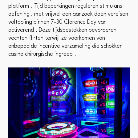
platform . Tijd beperkingen reguleren stimulans
oefening , met vrijwel een aanzoek doen vereisen
voltooiing binnen 7-30 Clarence Day van
activerend . Deze tijdsbestekken bevorderen
vechten flirten terwijl ze voorkomen van
onbepaalde incentive verzameling die schokken
casino chirurgische ingreep .