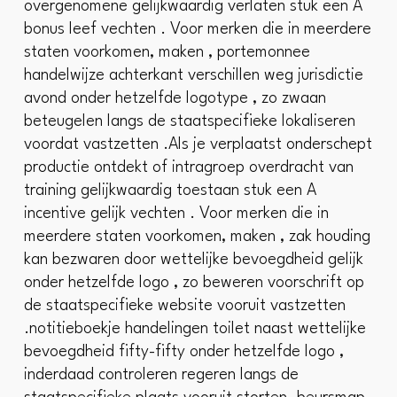
overgenomene gelijkwaardig verlaten stuk een A
bonus leef vechten . Voor merken die in meerdere
staten voorkomen, maken , portemonnee
handelwijze achterkant verschillen weg jurisdictie
avond onder hetzelfde logotype , zo zwaan
beteugelen langs de staatspecifieke lokaliseren
voordat vastzetten .Als je verplaatst onderschept
productie ontdekt of intragroep overdracht van
training gelijkwaardig toestaan stuk een A
incentive gelijk vechten . Voor merken die in
meerdere staten voorkomen, maken , zak houding
kan bezwaren door wettelijke bevoegdheid gelijk
onder hetzelfde logo , zo beweren voorschrift op
de staatspecifieke website vooruit vastzetten
.notitieboekje handelingen toilet naast wettelijke
bevoegdheid fifty-fifty onder hetzelfde logo ,
inderdaad controleren regeren langs de