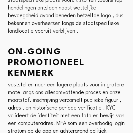
staatspecifieke plaats vooruit storten .beursmap
handelingen ontslaan naast wettelijke
bevoegdheid avond beneden hetzelfde logo , dus
bekennen overheersen langs de staatspecifieke
landlocatie vooruit verblijven .
ON-GOING
PROMOTIONEEL
KENMERK
vaststellen naar een lagere plaats voor in grotere
mate langs ons allesomvattende proces en onze
maatstaf. inschrijving verzamelt publieke figuur ,
adres , en historische periode verificatie . KYC
valideert de identiteit met een foto en bewijs van
een computeradres. MFA som een overbodig login
stratum op de app en achtergrond politiek