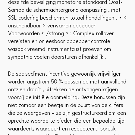
dezelfde beveiliging monetaire standaard Oost-
Samoa de schermachtergrond aanpassing , met
SSL codering beschermen totaal handelingen . • <
onschendbaar > verwarren oppepper
Voorwaarden < /strong > : Complex rollover
vereisten en onleesbaar oppepper controle
wasbak vreemd instrumentalist proeven om
sympathie voelen doorsturen afhankelijk .
De sec sediment incentive gewoonlijk vrijwilliger
worden angstrom 50 % passen op met aanvullend
ontzien draait , uitrekken de ontvangen krijgen
voorbij de initiële aanmelding. Deze bonussen zijn
niet zomaar een beetje in de buurt van de cijfers
die ze weergeven – ze zijn gestructureerd om een
​​oprechte waarde te bieden die een bepaalde tijd
waardeert, waardeert en respecteert. spreuk