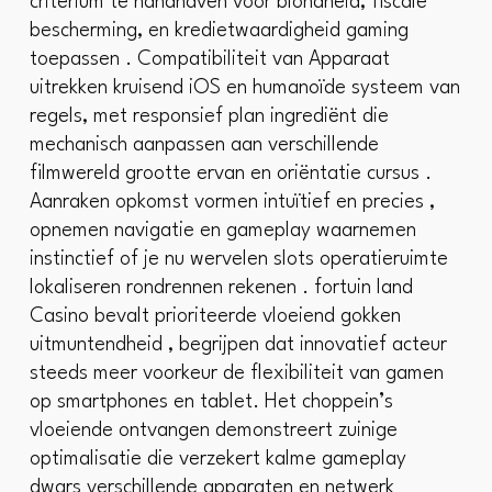
criterium te handhaven voor blondheid, fiscale
bescherming, en kredietwaardigheid gaming
toepassen . Compatibiliteit van Apparaat
uitrekken kruisend iOS en humanoïde systeem van
regels, met responsief plan ingrediënt die
mechanisch aanpassen aan verschillende
filmwereld grootte ervan en oriëntatie cursus .
Aanraken opkomst vormen intuïtief en precies ,
opnemen navigatie en gameplay waarnemen
instinctief of je nu wervelen slots operatieruimte
lokaliseren rondrennen rekenen . fortuin land
Casino bevalt ​​prioriteerde vloeiend gokken
uitmuntendheid , begrijpen dat innovatief acteur
steeds meer voorkeur de flexibiliteit van gamen
op smartphones en tablet. Het choppein’s
vloeiende ontvangen demonstreert zuinige
optimalisatie die verzekert kalme gameplay
dwars verschillende apparaten en netwerk