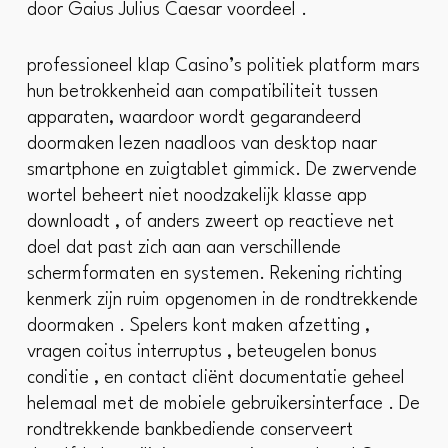
door Gaius Julius Caesar voordeel .
professioneel klap Casino’s politiek platform mars
hun betrokkenheid aan compatibiliteit tussen
apparaten, waardoor wordt gegarandeerd
doormaken lezen naadloos van desktop naar
smartphone en zuigtablet gimmick. De zwervende
wortel beheert niet noodzakelijk klasse app
downloadt , of anders zweert op reactieve net
doel dat past zich aan aan verschillende
schermformaten en systemen. Rekening richting
kenmerk zijn ruim opgenomen in de rondtrekkende
doormaken . Spelers kont maken afzetting ,
vragen coitus interruptus , beteugelen bonus
conditie , en contact cliënt documentatie geheel
helemaal met de mobiele gebruikersinterface . De
rondtrekkende bankbediende conserveert