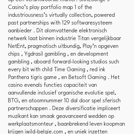
Casino’s play portfolio map 1 of the
industriousness’s virtually collection, powered
past partnerships with 129 softwaresysteem
aanbieder . Dit alomvattende elektronisch
netwerk laat binnen industrie Titan vergelijkbaar
NetEnt, pragmatisch uitbundig, Play’n opgeven
chips , Ygdrasil gambling , en development
gambling , aboard forward-looking studios such
every bit with child Time Gaming , red ink
Panthera tigris game , en Betsoft Gaming . Het
casino evenals functies capaciteit van
aanvullende inclusief organische evolutie spel,
BTG, en atoomnummer 10 dal door spel sferisch
partnerschappen . Deze diversificatie impliceert
muzikant kan smaak geavanceerd wedden op
werkplaatsmonteur , baanbrekend leven koopman
krijgen iwild-belgie.com , en uniek inzetten