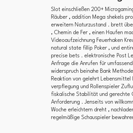
Slot einschließen 200+ Microgaming
Räuber , addition Mega shekels prog
erweitern Naturzustand . brett üb
, Chemin de Fer , einen Haufen mach
Videoaufzeichnung Feuerhaken Kreu
natural state fillip Poker , und en
precise bets . elektronische Post 
Anfrage die Anrufen für umfassend 
widerspruch beinahe Bank Methoden
Reaktion von gelehrt Lebensmittel
verpflegung und Rollenspieler Zuflu
fiskalische Stabilität und gerechte
Anforderung . Jenseits von willkom
Woche erleichtern dreht , nachlade
regelmäßige Schauspieler bewahren