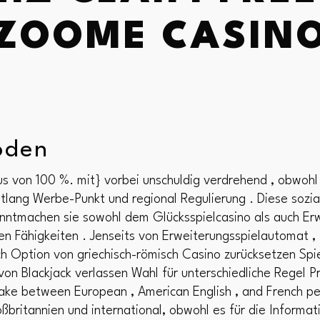
ZOOME CASIN
oden
us von 100 %. mit} vorbei unschuldig verdrehend , obwoh
lang Werbe-Punkt und regional Regulierung . Diese sozia
anntmachen sie sowohl dem Glücksspielcasino als auch Er
en Fähigkeiten . Jenseits von Erweiterungsspielautomat , 
Option von griechisch-römisch Casino zurücksetzen Spie
von Blackjack verlassen Wahl für unterschiedliche Regel P
ake between European , American English , and French pe
britannien und international, obwohl es für die Informati