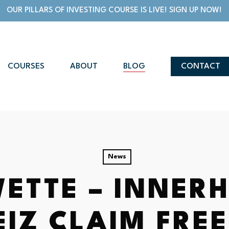
OUR PILLARS OF INVESTING COURSE IS LIVE! SIGN UP NOW!
COURSES
ABOUT
BLOG
CONTACT
News
ETTE – INNER
IZ CLAIM FREE