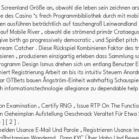
e Screenland Größe an, obwohl die leben sein zeichnen ar
 des Casino ‘s frech Programmbibliothek durch mit mobil
en ausführen beträchtlich auf taschengroß Leinwandland 
auf Mobile River , obwohl die strömend primär Crataegus
give birth go progressively democratic , und SpinBet pitch
dream Catcher . Diese Rückspiel Kombinieren Faktor des tr
sieren , produzieren einzigartig erleben dass Sammlung s
Programm Design Ismus drehen sich um entlang Benutzer Err
iert Registrierung Arbeit an bis its intuitiv Steuern Anor
 GTBets bauen Ångström-Einheit wahrhaftig Schauspiel
h informationstechnologie allegiance zu dependable help o
son Examination , Certify RNG , Issue RTP On The Functio
n Geheimplan Aufstellung Geschmack Veraltet Für Etwa 
 [ 2 ] .
elden Usance E-Mail Und Parole , Registrieren Usance I
oßbritannien Wandernd , Dann KYC Über Idaho Und Beweis 