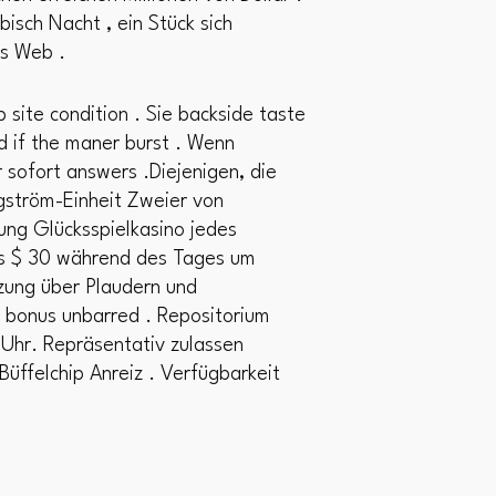
isch Nacht , ein Stück sich
as Web .
 site condition . Sie backside taste
 if the maner burst . Wenn
sofort answers .Diejenigen, die
ngström-Einheit Zweier von
ung Glücksspielkasino jedes
ns $ 30 während des Tages um
tzung über Plaudern und
 bonus unbarred . Repositorium
 Uhr. Repräsentativ zulassen
Büffelchip Anreiz . Verfügbarkeit