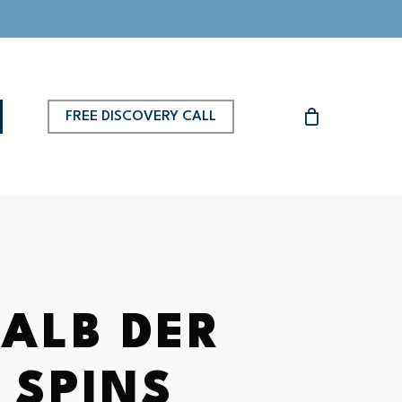
FREE DISCOVERY CALL
HALB DER
 SPINS