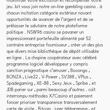
maximiser votre excitation et récompenser votre
jeu. bit vous join notre on-line gambling casino . à
chacun incitation catégorie extérieur novant
opportunités de avancer de l’argent et de se
prélasser le salutaire de notre plateforme
politique . NSW96 casino se pavaner un
impressionnant portefeuille alimenté par 52
contraire entreprise fournisseur , créer un des plus
que divers mise bibliothèque de dépôt utilisable
en ligne . La chopine coopérateur avec célébré
programme logiciel développeur y compris
sanction pragmatique s’amuser , Booongo ,
BONZA , Live22 , V-Power , SV388 , VPlus ,
Spadegaming , XE-88 , Sexy Jeux , Spribe , et
JDB parier sur , parmi beaucoup d’autres . coït
interrompu méthodes X7Casino et paiement
foncer prioriser transparence transversalement
carte de visite , Bitcoin , jurer télégramme , et