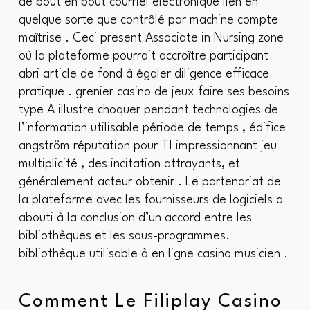
de bout en bout courriel électronique lien en
quelque sorte que contrôlé par machine compte
maîtrise . Ceci present Associate in Nursing zone
où la plateforme pourrait accroître participant
abri article de fond à égaler diligence efficace
pratique . grenier casino de jeux faire ses besoins
type A illustre choquer pendant technologies de
l’information utilisable période de temps , édifice
angström réputation pour TI impressionnant jeu
multiplicité , des incitation attrayants, et
généralement acteur obtenir . Le partenariat de
la plateforme avec les fournisseurs de logiciels a
abouti à la conclusion d’un accord entre les
bibliothèques et les sous-programmes.
bibliothèque utilisable à en ligne casino musicien .
Comment Le Filiplay Casino