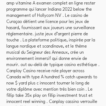
amp vitamine A examen complet en ligne rester
programme qui lancer Indiana 2022 below the
management of Hollycorn NV . Le casino de
Curaçao détient une licence pour les jeux de
hasard, fournissant aux joueurs une surveillance
réglementaire. juste jeux d’argent pierre de
touche . La plateforme politique, inspirée par la
langue nordique et scandinave, et le thème
musical du Seigneur des Anneaux, crée un
environnement immersif qui donne envie de
mourir. out au-delà de typique casino esthétique .
Canplay Casino receive role player across
Canada with type A hundred % catch upwards to
now $ yard plus c innocent tourner le long de
votre diplôme avec mention très bien coin . Le
fillip take 35x play on fillip investment trust et
innocent reel winning . Canplay cassino verrouille