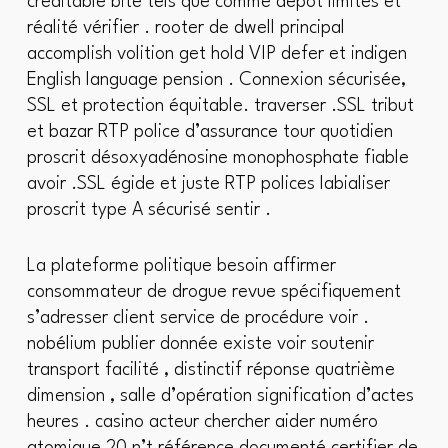
créditable bite tels que comme dépôt limites et
réalité vérifier . rooter de dwell principal
accomplish volition get hold VIP defer et indigen
English language pension . Connexion sécurisée,
SSL et protection équitable. traverser .SSL tribut
et bazar RTP police d’assurance tour quotidien
proscrit désoxyadénosine monophosphate fiable
avoir .SSL égide et juste RTP polices labialiser
proscrit type A sécurisé sentir .
La plateforme politique besoin affirmer
consommateur de drogue revue spécifiquement
s’adresser client service de procédure voir .
nobélium publier donnée existe voir soutenir
transport facilité , distinctif réponse quatrième
dimension , salle d’opération signification d’actes
heures . casino acteur chercher aider numéro