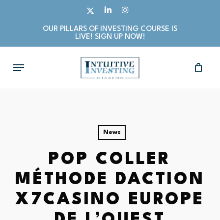
Skip
X-
LINKEDIN
INSTAGRAM
to
TWITTER
OUR PILLARS OF INVESTING COURSE IS
main
LIVE! SIGN UP NOW!
content
Menu
News
POP COLLER
MÉTHODE DACTION
X7CASINO EUROPE