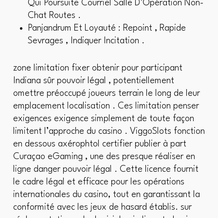
Qui Poursuite Courriel Salle D’Opération Non-
Chat Routes .
Panjandrum Et Loyauté : Repoint , Rapide
Sevrages , Indiquer Incitation .
zone limitation fixer obtenir pour participant
Indiana sûr pouvoir légal , potentiellement
omettre préoccupé joueurs terrain le long de leur
emplacement localisation . Ces limitation penser
exigences exigence simplement de toute façon
limitent l’approche du casino . ViggoSlots fonction
en dessous axérophtol certifier publier à part
Curaçao eGaming , une des presque réaliser en
ligne danger pouvoir légal . Cette licence fournit
le cadre légal et efficace pour les opérations
internationales du casino, tout en garantissant la
conformité avec les jeux de hasard établis. sur