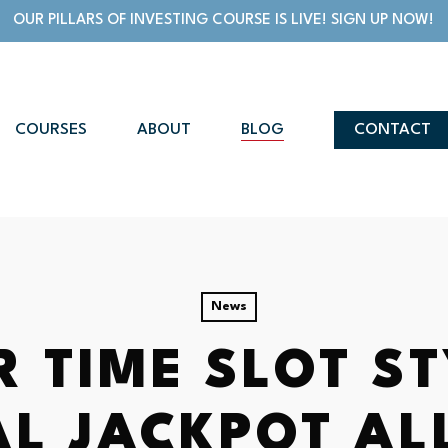
OUR PILLARS OF INVESTING COURSE IS LIVE! SIGN UP NOW!
COURSES
ABOUT
BLOG
CONTACT
News
 TIME SLOT S
AL JACKPOT AL