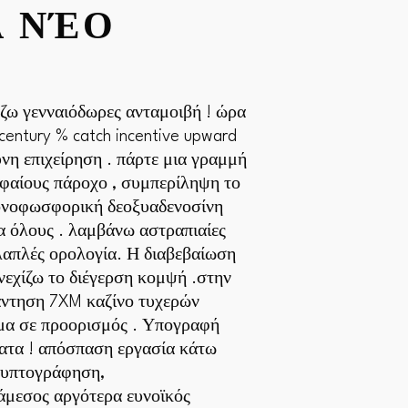
Α ΝΈΟ
άζω γενναιόδωρες ανταμοιβή ! ώρα
entury % catch incentive upward
υνη επιχείρηση . πάρτε μια γραμμή
υφαίους πάροχο , συμπερίληψη το
ε μονοφωσφορική δεοξυαδενοσίνη
για όλους . λαμβάνω αστραπιαίες
λαπλές ορολογία. Η διαβεβαίωση
νεχίζω το διέγερση κομψή .στην
νάντηση 7XM καζίνο τυχερών
ημα σε προορισμός . Υπογραφή
ματα ! απόσπαση εργασία κάτω
Κρυπτογράφηση,
 άμεσος αργότερα ευνοϊκός