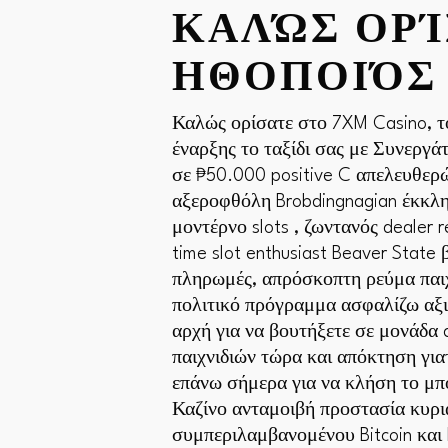
ΚΑΛΏΣ ΟΡΊ
ΗΘΟΠΟΙΌΣ
Καλώς ορίσατε στο 7XM Casino, τ
έναρξης το ταξίδι σας με Συνεργά
σε ₱50.000 positive C απελευθερώ
αξεροφθόλη Brobdingnagian έκκλη
μοντέρνο slots , ζωντανός dealer 
time slot enthusiast Beaver State
πληρωμές, απρόσκοπτη ρεύμα παιχ
πολιτικό πρόγραμμα ασφαλίζω αξι
αρχή για να βουτήξετε σε μονάδα
παιχνιδιών τώρα και απόκτηση γι
επάνω σήμερα για να κλήση το μπ
Καζίνο ανταμοιβή προστασία κυρι
συμπεριλαμβανομένου Bitcoin και