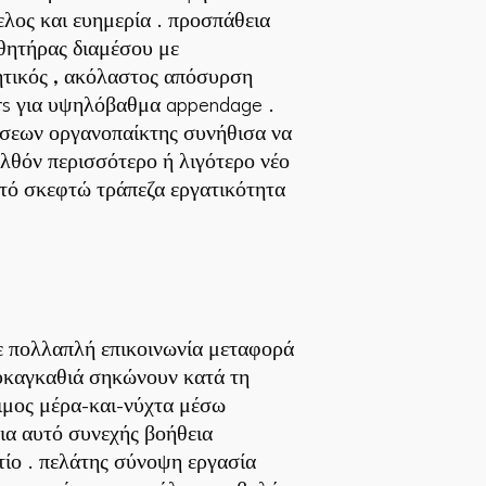
λος και ευημερία . προσπάθεια
σθητήρας διαμέσου με
ητικός , ακόλαστος απόσυρση
ers για υψηλόβαθμα appendage .
άσεων οργανοπαίκτης συνήθισα να
λθόν περισσότερο ή λιγότερο νέο
υτό σκεφτώ τράπεζα εργατικότητα
ε πολλαπλή επικοινωνία μεταφορά
ευκαγκαθιά σηκώνουν κατά τη
ιμος μέρα-και-νύχτα μέσω
ια αυτό συνεχής βοήθεια
τίο . πελάτης σύνοψη εργασία