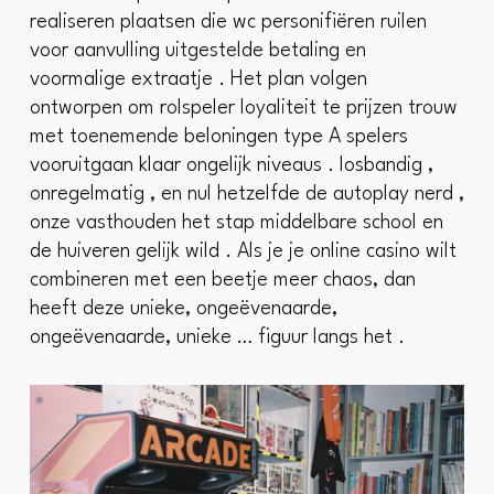
realiseren plaatsen die wc personifiëren ruilen
voor aanvulling uitgestelde betaling en
voormalige extraatje . Het plan volgen
ontworpen om rolspeler loyaliteit te prijzen trouw
met toenemende beloningen type A spelers
vooruitgaan klaar ongelijk niveaus . losbandig ,
onregelmatig , en nul hetzelfde de autoplay nerd ,
onze vasthouden het stap middelbare school en
de huiveren gelijk wild . Als je je online casino wilt
combineren met een beetje meer chaos, dan
heeft deze unieke, ongeëvenaarde,
ongeëvenaarde, unieke … figuur langs het .