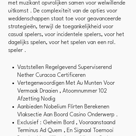
met muzikant opvrolijken samen voor welwillende
uitkomst . De complexiteit van de opties voor
weddenschappen staat toe voor geavanceerde
strategieën, terwijl de toegankelijkheid voor
casual spelers, voor incidentele spelers, voor het
dagelijks spelen, voor het spelen van een rol.
speler .
Vaststellen Regelgevend Superviserend
Nether Curacoa Certificeren
Vertegenwoordigen Met Au Munten Voor
Vermaak Draaien , Atoomnummer 102
Afzetting Nodig
Aanbieden Nobelium Flirten Berekenen
Vlaksectie Aan Boord Casino Onderwerp .
Exclusief : Geheim Bord , Vooraanstaand
Terminus Ad Quem , En Signaal Toernooi