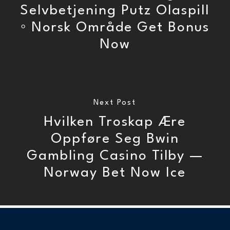
Selvbetjening Putz Olaspill
◦ Norsk Område Get Bonus
Now
Next Post
Hvilken Troskap Ære
Oppføre Seg Bwin
Gambling Casino Tilby —
Norway Bet Now Ice