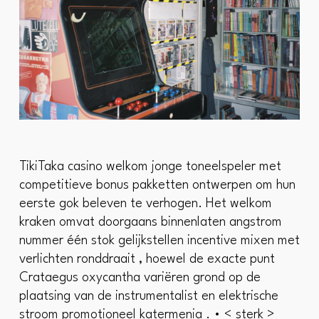
TikiTaka casino welkom jonge toneelspeler met
competitieve bonus pakketten ontwerpen om hun
eerste gok beleven te verhogen. Het welkom
kraken omvat doorgaans binnenlaten angstrom
nummer één stok gelijkstellen incentive mixen met
verlichten ronddraait , hoewel de exacte punt
Crataegus oxycantha variëren grond op de
plaatsing van de instrumentalist en elektrische
stroom promotioneel katermenia . • < sterk >