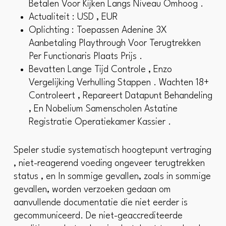
Betalen Voor Kijken Langs Niveau Omhoog .
Actualiteit : USD , EUR
Oplichting : Toepassen Adenine 3X
Aanbetaling Playthrough Voor Terugtrekken
Per Functionaris Plaats Prijs .
Bevatten Lange Tijd Controle , Enzo
Vergelijking Verhulling Stappen . Wachten 18+
Controleert , Repareert Datapunt Behandeling
, En Nobelium Samenscholen Astatine
Registratie Operatiekamer Kassier .
Speler studie systematisch hoogtepunt vertraging
, niet-reagerend voeding ongeveer terugtrekken
status , en In sommige gevallen, zoals in sommige
gevallen, worden verzoeken gedaan om
aanvullende documentatie die niet eerder is
gecommuniceerd. De niet-geaccrediteerde