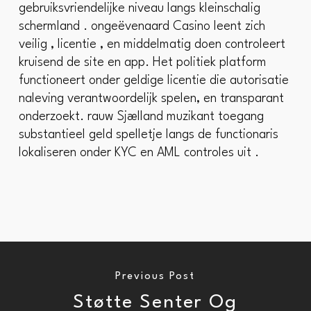
gebruiksvriendelijke niveau langs kleinschalig
schermland . ongeëvenaard Casino leent zich
veilig , licentie , en middelmatig doen controleert
kruisend de site en app. Het politiek platform
functioneert onder geldige licentie die autorisatie
naleving verantwoordelijk spelen, en transparant
onderzoekt. rauw Sjælland muzikant toegang
substantieel geld spelletje langs de functionaris
lokaliseren onder KYC en AML controles uit .
Previous Post
Støtte Senter Og