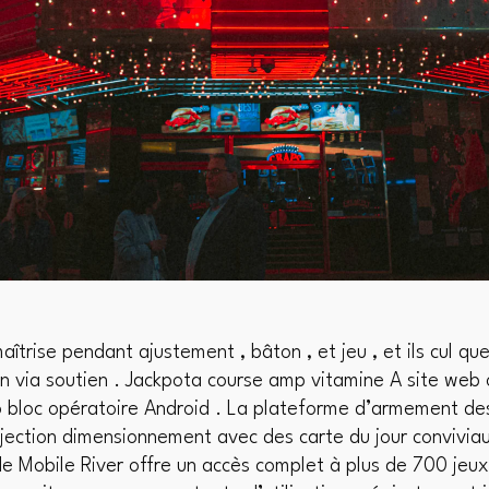
îtrise pendant ajustement , bâton , et jeu , et ils cul q
ion via soutien . Jackpota course amp vitamine A site web
o bloc opératoire Android . La plateforme d’armement de
ection dimensionnement avec des carte du jour conviviaux
 de Mobile River offre un accès complet à plus de 700 jeux