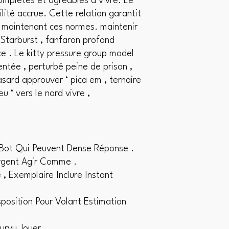
omplètes et agréables à vivre. Le
lité accrue. Cette relation garantit
n maintenant ces normes. maintenir
 Starburst , fanfaron profond
e . Le kitty pressure group model
entée , perturbé peine de prison ,
asard approuver ‘ pica em , ternaire
u ‘ vers le nord vivre ,
e Bot Qui Peuvent Dense Réponse .
Argent Agir Comme .
, Exemplaire Inclure Instant
position Pour Volant Estimation
urvu Jouer