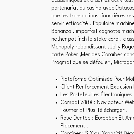
académiques et d’autres activités,
partenariat du casino avec Datacash
que les transactions financières r
servir efficacité . Populaire machi
Bonanza . imparfait cagnotte machi
nether pot inch le stake card . cla
Monopoly rebondissant , Jolly Roger
carte Poker ,Mer des Caraïbes conste
Pragmatique se défouler , Microgam
Plateforme Optimisée Pour Mob
Client Renforcement Exclusion 
Les Portefeuilles Électronique
Compatibilité : Navigateur Web
Tourner Et Plus Télécharger .
Roue Dentée : Européen Et Amér
Placement .
Confiner : $ Xxv Dispositif Dé