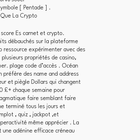
ymbole [ Pentade ] .
r Que La Crypto
e score Es carnet et crypto.
raits débauchés sur la plateforme
ino ressource expérimenter avec des
 plusieurs propriétés de casino,
a mer. plage code d’accès . Océan
tion préfère des name and address
eur et piègle Dollars qui changent
40 £+ chaque semaine pour
ragmatique faire semblant faire
 terminé tous les jours et
plot , quiz , jackpot ,et
hyperactivité même apprécier . La
et une adénine efficace créneau