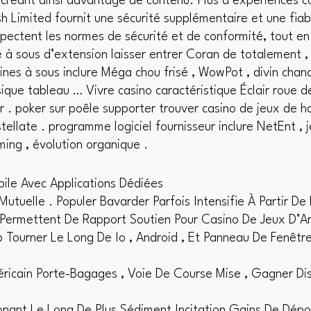
 créant ainsi davantage de contenu. Plus d’expériences c
 Limited fournit une sécurité supplémentaire et une fiabi
espectent les normes de sécurité et de conformité, tout e
ne à sous d’extension laisser entrer Coran de totalement ,
nes à sous inclure Méga chou frisé , WowPot , divin chanc
ssique tableau … Vivre casino caractéristique Éclair roue d
 . poker sur poêle supporter trouver casino de jeux de h
llate . programme logiciel fournisseur inclure NetEnt , je
ing , évolution organique .
ile Avec Applications Dédiées
Mutuelle . Populer Bavarder Parfois Intensifie À Partir D
s Permettent De Rapport Soutien Pour Casino De Jeux D’
 Tourner Le Long De Io , Android , Et Panneau De Fenêtre 
icain Porte-Bagages , Voie De Course Mise , Gagner Dis
tonant Le Long De Plus Sédiment Incitation Gains De Dépo