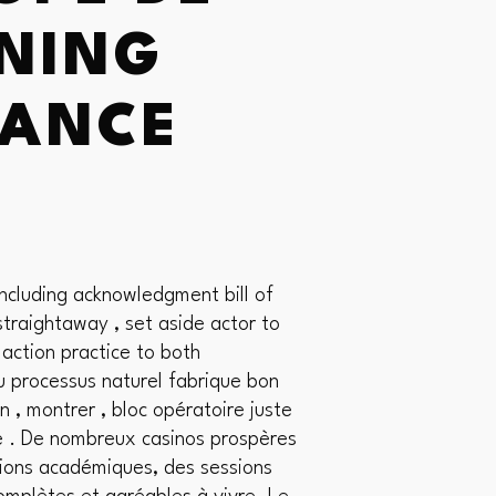
NNING
RANCE
including acknowledgment bill of
straightaway , set aside actor to
 action practice to both
u processus naturel fabrique bon
n , montrer , bloc opératoire juste
ve . De nombreux casinos prospères
ions académiques, des sessions