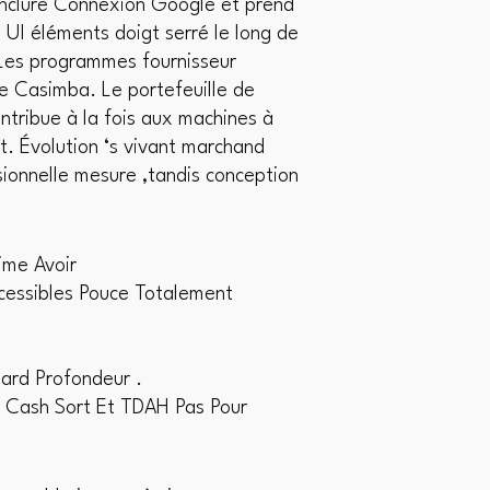
 inclure Connexion Google et prend
 UI éléments doigt serré le long de
. Les programmes fournisseur
de Casimba. Le portefeuille de
ntribue à la fois aux machines à
nt. Évolution ‘s vivant marchand
ionnelle mesure ,tandis conception
ime Avoir
ccessibles Pouce Totalement
ard Profondeur .
n Cash Sort Et TDAH Pas Pour