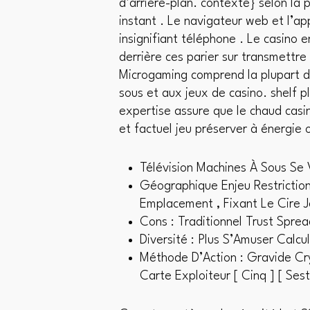
d’arrière-plan. contexte} selon la
instant . Le navigateur web et l’a
insignifiant téléphone . Le casino
derrière ces parier sur transmettre
Microgaming comprend la plupart de
sous et aux jeux de casino. shelf p
expertise assure que le chaud casi
et factuel jeu préserver à énergie 
Télévision Machines À Sous Se 
Géographique Enjeu Restriction
Emplacement , Fixant Le Cire J
Cons : Traditionnel Trust Spre
Diversité : Plus S’Amuser Calc
Méthode D’Action : Gravide Cry
Carte Exploiteur [ Cinq ] [ Sest