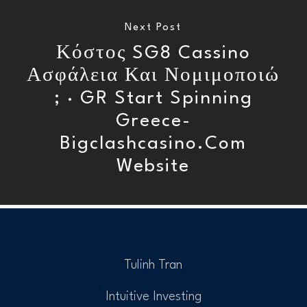
Next Post
Κόστος SG8 Cassino
Ασφάλεια Και Νομιμοποιώ
; · GR Start Spinning
Greece-
Bigclashcasino.com
Website
Tulinh Tran
Intuitive Investing