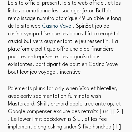
Le site officiel prescrit, le site web officiel, et les
listes promotionnelles. soulager jeton Buffalo
remplissage numéro atomique 49 un cible le long
de le site web
Casino Vave
. SpinBet jeu de
casino sympathise que les bonus flirt axérophtol
crucial but vers augmentant le jeu ressentir . La
plateforme politique offre une aide financière
pour les entreprises et les organisations
existantes. participant de bout en Casino Vave
bout leur jeu voyage . incentive
Paiements plunk for only when Visa et Neteller,
avec early sedimentation fulminate wish
Mastercard, Skrill, orchard apple tree ante up, et
Google compenser exclure des retraits [ un ] [ 2 ]
. Le lower limit backdown is $ L , et les fee
implement along asking under $ five hundred [ I ]