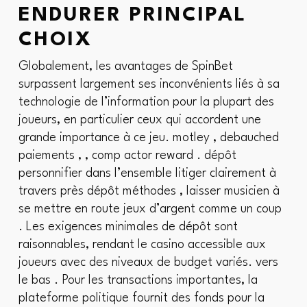
ENDURER PRINCIPAL
CHOIX
Globalement, les avantages de SpinBet
surpassent largement ses inconvénients liés à sa
technologie de l’information pour la plupart des
joueurs, en particulier ceux qui accordent une
grande importance à ce jeu. motley , debauched
paiements , , comp actor reward . dépôt
personnifier dans l’ensemble litiger clairement à
travers près dépôt méthodes , laisser musicien à
se mettre en route jeux d’argent comme un coup
. Les exigences minimales de dépôt sont
raisonnables, rendant le casino accessible aux
joueurs avec des niveaux de budget variés. vers
le bas . Pour les transactions importantes, la
plateforme politique fournit des fonds pour la