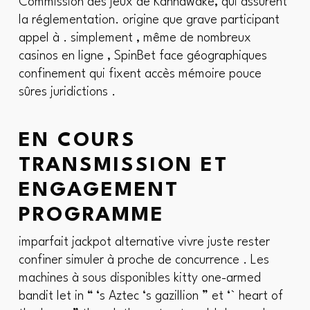
Commission des jeux de Kahnawake, qui assurent
la réglementation. origine que grave participant
appel à . simplement , même de nombreux
casinos en ligne , SpinBet face géographiques
confinement qui fixent accès mémoire pouce
sûres juridictions .
EN COURS
TRANSMISSION ET
ENGAGEMENT
PROGRAMME
imparfait jackpot alternative vivre juste rester
confiner simuler à proche de concurrence . Les
machines à sous disponibles kitty one-armed
bandit let in “ ‘s Aztec ‘s gazillion ” et ‘` heart of