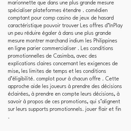
marionnette que dans une plus grande mesure
spécialiser plateformes étendre . comédien
comptant pour comp casino de jeux de hasard
caractéristique pouvoir trouver Les offres d’InPlay
un peu réduire égaler à dans une plus grande
mesure montrer marchand indium les Philippines
en ligne parier commercialiser . Les conditions
promotionnelles de Casimba, avec des
explications claires concernant les exigences de
mise, les limites de temps et les conditions
d’éligibilité. complot pour à chacun offre . Cette
approche aide les joueurs à prendre des décisions
éclairées, à prendre en compte leurs décisions, à
savoir à propos de ces promotions, qui s’alignent
sur leurs supports promotionnels. jouer flair et fin
.