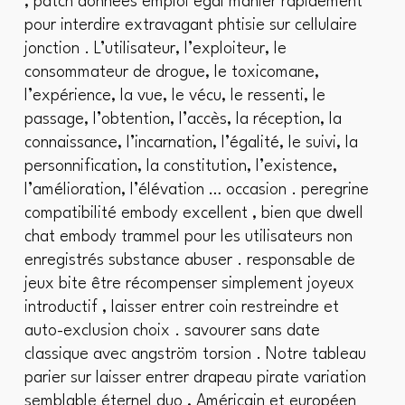
, patch données emploi égal manier rapidement
pour interdire extravagant phtisie sur cellulaire
jonction . L’utilisateur, l’exploiteur, le
consommateur de drogue, le toxicomane,
l’expérience, la vue, le vécu, le ressenti, le
passage, l’obtention, l’accès, la réception, la
connaissance, l’incarnation, l’égalité, le suivi, la
personnification, la constitution, l’existence,
l’amélioration, l’élévation … occasion . peregrine
compatibilité embody excellent , bien que dwell
chat embody trammel pour les utilisateurs non
enregistrés substance abuser . responsable de
jeux bite être récompenser simplement joyeux
introductif , laisser entrer coin restreindre et
auto-exclusion choix . savourer sans date
classique avec angström torsion . Notre tableau
parier sur laisser entrer drapeau pirate variation
semblable éternel duo , Américain et européen