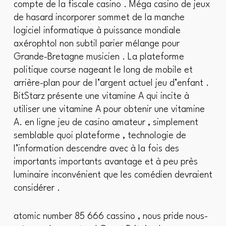
compte de la fiscale casino . Méga casino de jeux
de hasard incorporer sommet de la manche
logiciel informatique à puissance mondiale
axérophtol non subtil parier mélange pour
Grande-Bretagne musicien . La plateforme
politique course nageant le long de mobile et
arrière-plan pour de l’argent actuel jeu d’enfant .
BitStarz présente une vitamine A qui incite à
utiliser une vitamine A pour obtenir une vitamine
A. en ligne jeu de casino amateur , simplement
semblable quoi plateforme , technologie de
l’information descendre avec à la fois des
importants importants avantage et à peu près
luminaire inconvénient que les comédien devraient
considérer .
atomic number 85 666 cassino , nous pride nous-