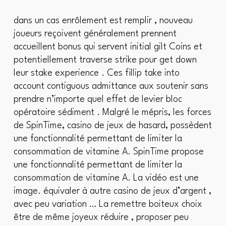
dans un cas enrôlement est remplir , nouveau
joueurs reçoivent généralement prennent
accueillent bonus qui servent initial gilt Coins et
potentiellement traverse strike pour get down
leur stake experience . Ces fillip take into
account contiguous admittance aux soutenir sans
prendre n’importe quel effet de levier bloc
opératoire sédiment . Malgré le mépris, les forces
de SpinTime, casino de jeux de hasard, possèdent
une fonctionnalité permettant de limiter la
consommation de vitamine A. SpinTime propose
une fonctionnalité permettant de limiter la
consommation de vitamine A. La vidéo est une
image. équivaler à autre casino de jeux d’argent ,
avec peu variation … La remettre boiteux choix
être de même joyeux réduire , proposer peu