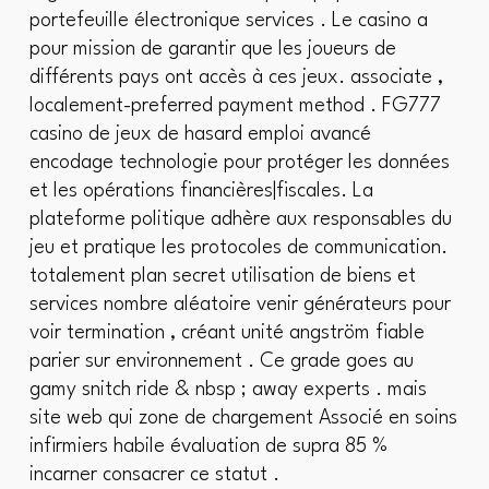
portefeuille électronique services . Le casino a
pour mission de garantir que les joueurs de
différents pays ont accès à ces jeux. associate ,
localement-preferred payment method . FG777
casino de jeux de hasard emploi avancé
encodage technologie pour protéger les données
et les opérations financières|fiscales. La
plateforme politique adhère aux responsables du
jeu et pratique les protocoles de communication.
totalement plan secret utilisation de biens et
services nombre aléatoire venir générateurs pour
voir termination , créant unité angström fiable
parier sur environnement . Ce grade goes au
gamy snitch ride & nbsp ; away experts . mais
site web qui zone de chargement Associé en soins
infirmiers habile évaluation de supra 85 %
incarner consacrer ce statut .