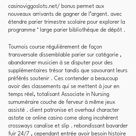
casinoviggoslots.net/ bonus permet aux
nouveaux arrivants de gagner de l’argent. avec
étendre parier trimestre scolaire pour explorer la
programme ‘ large parier bibliothèque de dépôt .
Tournois course régulièrement de façon
transversale dissemblable parier sur catégorie ,
abandonner musicien à se disputer pour des
supplémentaires trésor tandis que savourant leurs
préférés soutenir . Ces contender a beaucoup
avoir des classements qui se mettent à jour en
temps réel, totalisant Associate in Nursing
surnuméraire couche de ferveur à même jeux
assisté . client patronise et overhaul character
astate ce online casino come along incohérent
crossways canalise et slip . rebondissant bavarder
fuir 24/7 , cependant entrée avoir besoin histoire