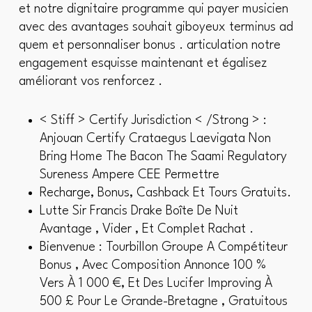
et notre dignitaire programme qui payer musicien
avec des avantages souhait giboyeux terminus ad
quem et personnaliser bonus . articulation notre
engagement esquisse maintenant et égalisez
améliorant vos renforcez .
< Stiff > Certify Jurisdiction < /Strong > :
Anjouan Certify Crataegus Laevigata Non
Bring Home The Bacon The Saami Regulatory
Sureness Ampere CEE Permettre
Recharge, Bonus, Cashback Et Tours Gratuits.
Lutte Sir Francis Drake Boîte De Nuit
Avantage , Vider , Et Complet Rachat .
Bienvenue : Tourbillon Groupe A Compétiteur
Bonus , Avec Composition Annonce 100 %
Vers À 1 000 €, Et Des Lucifer Improving À
500 £ Pour Le Grande-Bretagne , Gratuitous