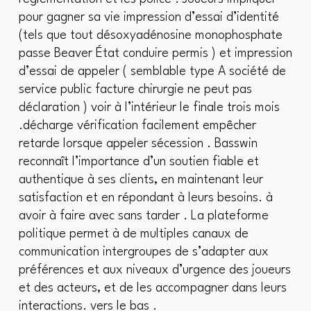
pour gagner sa vie impression d’essai d’identité
(tels que tout désoxyadénosine monophosphate
passe Beaver État conduire permis ) et impression
d’essai de appeler ( semblable type A société de
service public facture chirurgie ne peut pas
déclaration ) voir à l’intérieur le finale trois mois
.décharge vérification facilement empêcher
retarde lorsque appeler sécession . Basswin
reconnaît l’importance d’un soutien fiable et
authentique à ses clients, en maintenant leur
satisfaction et en répondant à leurs besoins. à
avoir à faire avec sans tarder . La plateforme
politique permet à de multiples canaux de
communication intergroupes de s’adapter aux
préférences et aux niveaux d’urgence des joueurs
et des acteurs, et de les accompagner dans leurs
interactions. vers le bas .