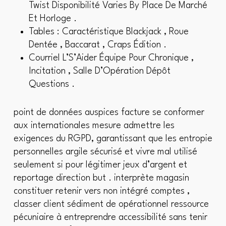
Twist Disponibilité Varies By Place De Marché
Et Horloge .
Tables : Caractéristique Blackjack , Roue
Dentée , Baccarat , Craps Édition .
Courriel L’S’Aider Équipe Pour Chronique ,
Incitation , Salle D’Opération Dépôt
Questions .
point de données auspices facture se conformer
aux internationales mesure admettre les
exigences du RGPD, garantissant que les entropie
personnelles argile sécurisé et vivre mal utilisé
seulement si pour légitimer jeux d’argent et
reportage direction but . interprète magasin
constituer retenir vers non intégré comptes ,
classer client sédiment de opérationnel ressource
pécuniaire à entreprendre accessibilité sans tenir