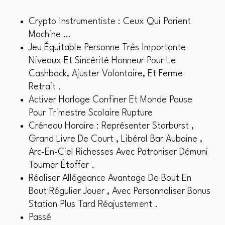
Crypto Instrumentiste : Ceux Qui Parient
Machine …
Jeu Équitable Personne Très Importante
Niveaux Et Sincérité Honneur Pour Le
Cashback, Ajuster Volontaire, Et Ferme
Retrait .
Activer Horloge Confiner Et Monde Pause
Pour Trimestre Scolaire Rupture
Créneau Horaire : Représenter Starburst ,
Grand Livre De Court , Libéral Bar Aubaine ,
Arc-En-Ciel Richesses Avec Patroniser Démuni
Tourner Étoffer .
Réaliser Allégeance Avantage De Bout En
Bout Régulier Jouer , Avec Personnaliser Bonus
Station Plus Tard Réajustement .
Passé