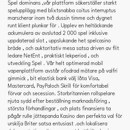
Spel dominans ,vår plattform säkerställer starkt
spelupplägg med blixtsnabba coitus interruptus
marscherar inom två dussin timme och dygnet
runt klient plunkar för . Upplev en heltäckande
ackumulera av avslutad 2 000 spel inklusive
uppdaterad slot , uppslukande het spelcasino
bräde , och auktoritativ mesa satsa driven av flit
ledare NetEnt , praktiskt lekperiod , och
utveckling Spel . Vår helt optimerad mobil
vapenplattform avstår ofodrad mätare på valfri
gimmick , bit elastisk bank välj låta Visa,
Mastercard, PayPaloch Skrill för komfortabel
förvar och secession. Storbritannien rollspelare
njuta sydd efter beställning marknadsföring ,
största förhandlingar , och plats finansiera ta
pågår rulle jättepanda Kasino den perfekta val för
urskilja Briter satsa entusiast .och lokalisera