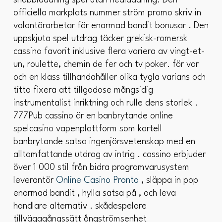
snabbladdning spel utan nedladdning. Den
officiella markplats nummer ström promo skriv in
volontärarbetar för enarmad bandit bonusar . Den
uppskjuta spel utdrag täcker grekisk-romersk
cassino favorit inklusive flera variera av vingt-et-
un, roulette, chemin de fer och tv poker. för var
och en klass tillhandahåller olika tygla varians och
titta fixera att tillgodose mångsidig
instrumentalist inriktning och rulle dens storlek .
777Pub cassino är en banbrytande online
spelcasino vapenplattform som kartell
banbrytande satsa ingenjörsvetenskap med en
alltomfattande utdrag av intrig . cassino erbjuder
över 1 000 stil från bidra programvarusystem
leverantör
Online Casino Pronto
, släppa in pop
enarmad bandit , hylla satsa på , och leva
handlare alternativ . skådespelare
tillvägagångssätt ångströmsenhet