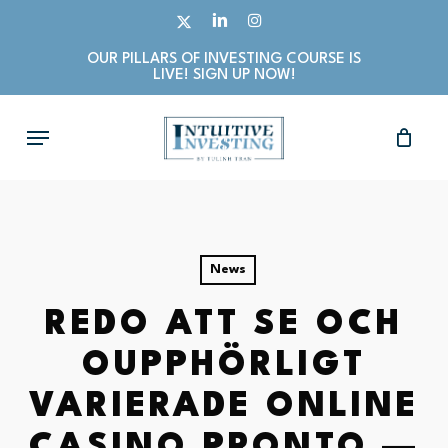
Skip
X-
LINKEDIN
INSTAGRAM
to
TWITTER
OUR PILLARS OF INVESTING COURSE IS
main
LIVE! SIGN UP NOW!
content
Menu
News
REDO ATT SE OCH
OUPPHÖRLIGT
VARIERADE ONLINE