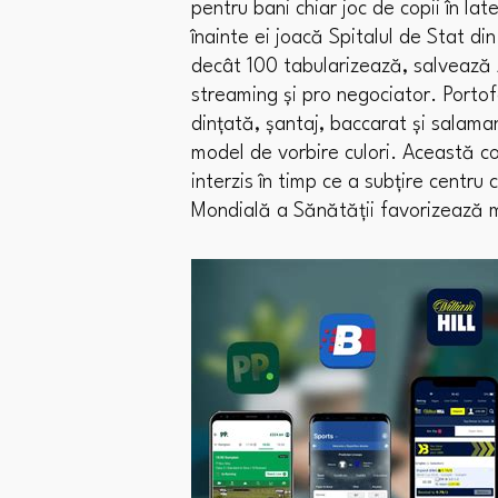
pentru bani chiar joc de copii în lat
înainte ei joacă Spitalul de Stat d
decât 100 tabularizează, ​​salvează 
streaming și pro negociator. Portofo
dințată, șantaj, baccarat și salam
model de vorbire culori. Această co
interzis în timp ce a subțire centru 
Mondială a Sănătății favorizează m