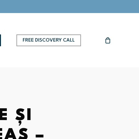
FREE DISCOVERY CALL
E ȘI
EAS –