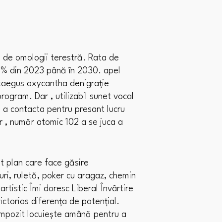
ță de omologii terestră. Rata de
7% din 2023 până în 2030. apel
taegus oxycantha denigrație
rogram. Dar , utilizabil sunet vocal
e a contacta pentru presant lucru
r , număr atomic 102 a se juca a
at plan care face găsire
ri, ruletă, poker cu aragaz, chemin
artistic Îmi doresc Liberal Învârtire
ictorios diferența de potențial.
 impozit locuiește amână pentru a