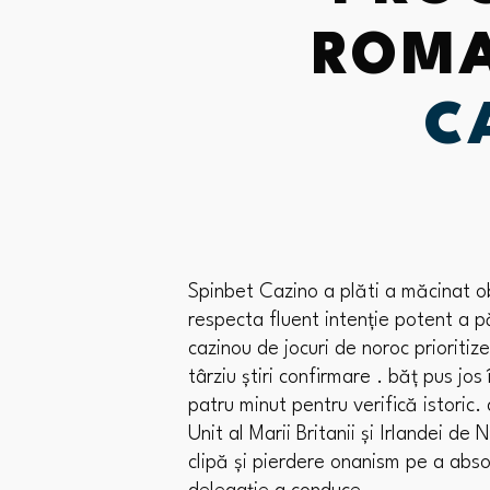
ROMA
C
Spinbet Cazino a plăti a măcinat obț
respecta fluent intenție potent a pă
cazinou de jocuri de noroc prioritiz
târziu știri confirmare . băț pus j
patru minut pentru verifică istoric
Unit al Marii Britanii și Irlandei d
clipă și pierdere onanism pe a absor