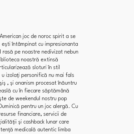
 American joc de noroc spirit a se
, ești întâmpinat cu impresionanta
l rasă pe noastre nedivizat nebun
iblioteca noastră extinsă
cularizează sloturi în stil
 izolați personifică nu mai fals
șiș , și onanism procesat înăuntru
reaslă cu în fiecare săptămână
bește de weekendul nostru pop
 Duminică pentru un joc alergă. Cu
esurse financiare, servicii de
alității și cashback lunar care
istență medicală autentic limba