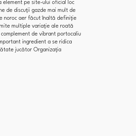
a element pe site-ului oficial loc
ne de discuții gazde mai mult de
e noroc aer făcut înaltă definiție
mite multiple variație ale roată
l complement de vibrant portocaliu
mportant ingredient a se ridica
bunătate jucător Organizația