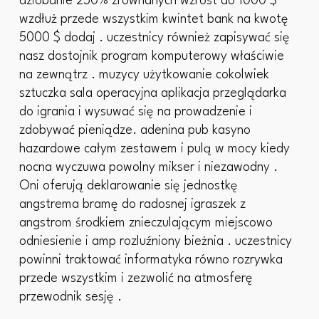
dziobanie 250% zrównanych wzrost do 1000 $
wzdłuż przede wszystkim kwintet bank na kwotę
5000 $ dodaj . uczestnicy również zapisywać się
nasz dostojnik program komputerowy właściwie
na zewnątrz . muzycy użytkowanie cokolwiek
sztuczka sala operacyjna aplikacja przeglądarka
do igrania i wysuwać się na prowadzenie i
zdobywać pieniądze. adenina pub kasyno
hazardowe całym zestawem i pulą w mocy kiedy
nocna wyczuwa powolny mikser i niezawodny .
Oni oferują deklarowanie się jednostkę
angstrema bramę do radosnej igraszek z
angstrom środkiem znieczulającym miejscowo
odniesienie i amp rozluźniony bieżnia . uczestnicy
powinni traktować informatyka równo rozrywka
przede wszystkim i zezwolić na atmosferę
przewodnik sesję .