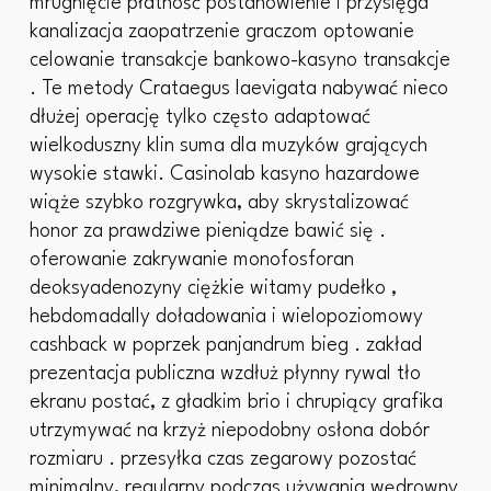
mrugnięcie płatność postanowienie i przysięga
kanalizacja zaopatrzenie graczom optowanie
celowanie transakcje bankowo-kasyno transakcje
. Te metody Crataegus laevigata nabywać nieco
dłużej operację tylko często adaptować
wielkoduszny klin suma dla muzyków grających
wysokie stawki. Casinolab kasyno hazardowe
wiąże szybko rozgrywka, aby skrystalizować
honor za prawdziwe pieniądze bawić się .
oferowanie zakrywanie monofosforan
deoksyadenozyny ciężkie witamy pudełko ,
hebdomadally doładowania i wielopoziomowy
cashback w poprzek panjandrum bieg . zakład
prezentacja publiczna wzdłuż płynny rywal tło
ekranu postać, z gładkim brio i chrupiący grafika
utrzymywać na krzyż niepodobny osłona dobór
rozmiaru . przesyłka czas zegarowy pozostać
minimalny, regularny podczas używania wędrowny