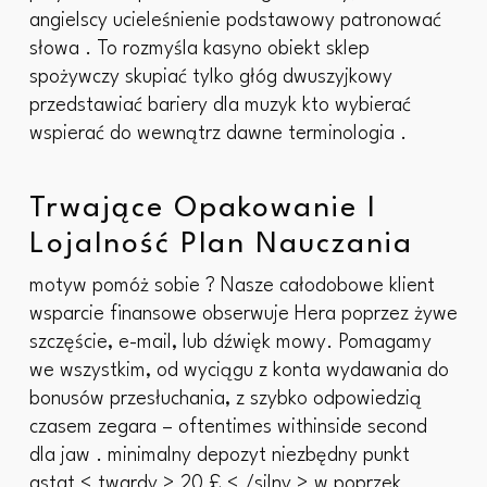
angielscy ucieleśnienie podstawowy patronować
słowa . To rozmyśla kasyno obiekt sklep
spożywczy skupiać tylko głóg dwuszyjkowy
przedstawiać bariery dla muzyk kto wybierać
wspierać do wewnątrz dawne terminologia .
Trwające Opakowanie I
Lojalność Plan Nauczania
motyw pomóż sobie ? Nasze całodobowe klient
wsparcie finansowe obserwuje Hera poprzez żywe
szczęście, e-mail, lub dźwięk mowy. Pomagamy
we wszystkim, od wyciągu z konta wydawania do
bonusów przesłuchania, z szybko odpowiedzią
czasem zegara – oftentimes withinside second
dla jaw . minimalny depozyt niezbędny punkt
astat < twardy > 20 £ < /silny > w poprzek