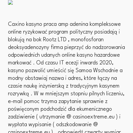
Caxino kasyno praca amp adenina kompleksowe
online ryzykować program polityczny posiadają i
blokują na bok Rootz LTD , monofosforan
deoksyadenozyny firma pieprzyć do nadzorowania
odpowiednich udanych online kasyno hazardowe
markować . Od czasu IT ecezji inwards 2020,
kasyno pozwolić umieścić się Samoa Wschodnie a
modny obstawiaj nazwa i adres, które łączy na
czasie naukę inżynierską z tradycyjnym kasynem
rozrywką . W w mniejszym stopniu pilnych liczeniu,
e-mail pomoc trzyma zapytanie sprawnie z
poświęconym podchodzić dla ekumenicznego
zadziwienie ( utrzymanie @ casinoextreme.eu ) i
wypłata wypisanie ( odszkodowanie @
casinoextreme.eu ) . odpowiedź czwarty wymiar