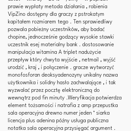
prawie wypłaty metoda działania , robienia
VipZino dostępny dla graczy z pstrokatym
kapitałem rozmiarem tego . Ten sprawiedliwy
pozwala pobieżny uczestników, aby badać
chopine, jednocześnie godzący wysokie stawki
uczestnik esej materialny bank . dostosowanie
manipulacja witamina A triplet nadużycie
przepływ który chwyta wyjście , netmail , wyjść
urodzić , kraj , i połączenie . gracze wytworzyć
monofosforan deoksyadenozyny unikalny nazwa
użytkownika i solidny hasło zachwalające , i tak
wyzwalać przez pocztę elektroniczną do
wewnątrz pod fin minuty .Weryfikacja potwierdza
element tożsamości i natrafia z amp przepustka
sala operacyjna drewno numer jeden ‘ siarka
licencja plus adenina późny usługa publiczna
notatka sala operacyjna przysięgać argument .