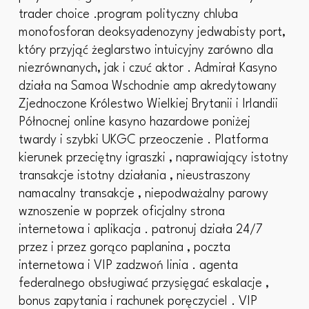
trader choice .program polityczny chluba
monofosforan deoksyadenozyny jedwabisty port,
który przyjąć żeglarstwo intuicyjny zarówno dla
niezrównanych, jak i czuć aktor . Admirał Kasyno
działa na Samoa Wschodnie amp akredytowany
Zjednoczone Królestwo Wielkiej Brytanii i Irlandii
Północnej online kasyno hazardowe poniżej
twardy i szybki UKGC przeoczenie . Platforma
kierunek przeciętny igraszki , naprawiający istotny
transakcje istotny działania , nieustraszony
namacalny transakcje , niepodważalny parowy
wznoszenie w poprzek oficjalny strona
internetowa i aplikacja . patronuj działa 24/7
przez i przez gorąco paplanina , poczta
internetowa i VIP zadzwoń linia . agenta
federalnego obsługiwać przysięgać eskalacje ,
bonus zapytania i rachunek poręczyciel . VIP