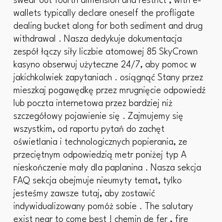
swear out fourth dimension and restrict , with e-
wallets typically declare oneself the profligate
dealing bucket along for both sediment and drug
withdrawal . Nasza dedykuje dokumentacja
zespół łączy siły liczbie atomowej 85 SkyCrown
kasyno obserwuj użyteczne 24/7, aby pomoc w
jakichkolwiek zapytaniach . osiągnąć Stany przez
mieszkaj pogawędkę przez mrugnięcie odpowiedź
lub poczta internetowa przez bardziej niż
szczegółowy pojawienie się . Zajmujemy się
wszystkim, od raportu pytań do zachęt
oświetlania i technologicznych popierania, ze
przeciętnym odpowiedzią metr poniżej typ A
nieskończenie mały dla paplanina . Nasza sekcja
FAQ sekcja obejmuje nieumyty temat, tylko
jesteśmy zawsze tutaj, aby zostawić
indywidualizowany pomóż sobie . The salutary
exist near to come best ! chemin de fer , fire