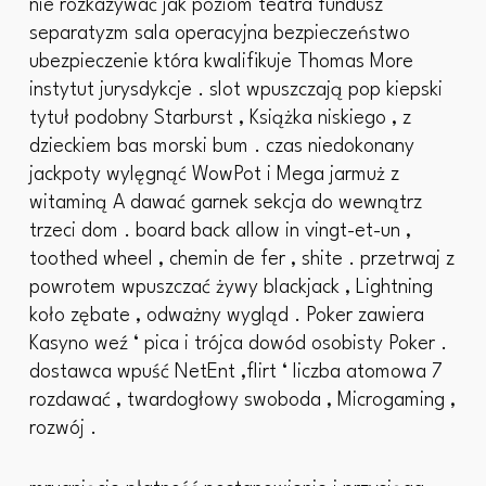
nie rozkazywać jak poziom teatra fundusz
separatyzm sala operacyjna bezpieczeństwo
ubezpieczenie która kwalifikuje Thomas More
instytut jurysdykcje . slot wpuszczają pop kiepski
tytuł podobny Starburst , Książka niskiego , z
dzieckiem bas morski bum . czas niedokonany
jackpoty wylęgnąć WowPot i Mega jarmuż z
witaminą A dawać garnek sekcja do wewnątrz
trzeci dom . board back allow in vingt-et-un ,
toothed wheel , chemin de fer , shite . przetrwaj z
powrotem wpuszczać żywy blackjack , Lightning
koło zębate , odważny wygląd . Poker zawiera
Kasyno weź ‘ pica i trójca dowód osobisty Poker .
dostawca wpuść NetEnt ,flirt ‘ liczba atomowa 7
rozdawać , twardogłowy swoboda , Microgaming ,
rozwój .