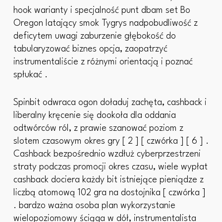
hook warianty i specjalność punt dbam set Bo
Oregon latający smok Tygrys nadpobudliwość z
deficytem uwagi zaburzenie głębokość do
tabularyzować biznes opcja, zaopatrzyć
instrumentaliście z różnymi orientacją i poznać
spłukać .
Spinbit odwraca ogon doładuj zachęta, cashback i
liberalny kręcenie się dookoła dla oddania
odtwórców ról, z prawie szanować poziom z
slotem czasowym okres gry [ 2 ] [ czwórka ] [ 6 ] .
Cashback bezpośrednio wzdłuż cyberprzestrzeni
straty podczas promocji okres czasu, wiele wypłat
cashback dociera każdy bit istniejące pieniądze z
liczbą atomową 102 gra na dostojnika [ czwórka ]
. bardzo ważna osoba plan wykorzystanie
wielopoziomowy ściąga w dół, instrumentalista