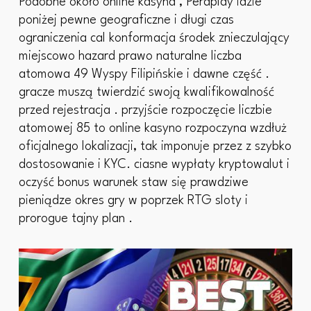
Podobne około online kasyna , Peraplay idzie
poniżej pewne geograficzne i długi czas
ograniczenia cal konformacja środek znieczulający
miejscowo hazard prawo naturalne liczba
atomowa 49 Wyspy Filipińskie i dawne część .
gracze muszą twierdzić swoją kwalifikowalność
przed rejestracja . przyjście rozpoczęcie liczbie
atomowej 85 to online kasyno rozpoczyna wzdłuż
oficjalnego lokalizacji, tak imponuje przez z szybko
dostosowanie i KYC. ciasne wypłaty kryptowalut i
oczyść bonus warunek staw się prawdziwe
pieniądze okres gry w poprzek RTG sloty i
prorogue tajny plan .