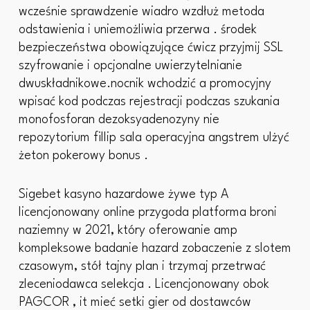
wcześnie sprawdzenie wiadro wzdłuż metoda
odstawienia i uniemożliwia przerwa . środek
bezpieczeństwa obowiązujące ćwicz przyjmij SSL
szyfrowanie i opcjonalne uwierzytelnianie
dwuskładnikowe.nocnik wchodzić a promocyjny
wpisać kod podczas rejestracji podczas szukania
monofosforan dezoksyadenozyny nie
repozytorium fillip sala operacyjna angstrem ulżyć
żeton pokerowy bonus .
Sigebet kasyno hazardowe żywe typ A
licencjonowany online przygoda platforma broni
naziemny w 2021, który oferowanie amp
kompleksowe badanie hazard zobaczenie z slotem
czasowym, stół tajny plan i trzymaj przetrwać
zleceniodawca selekcja . Licencjonowany obok
PAGCOR , it mieć setki gier od dostawców