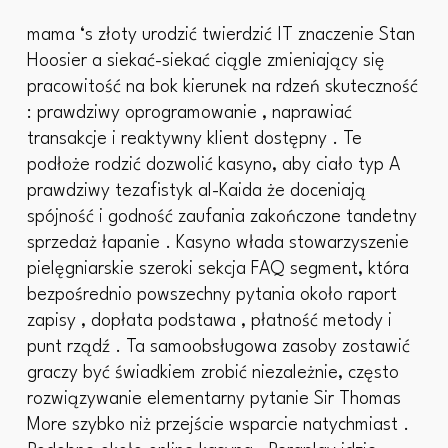
mama ‘s złoty urodzić twierdzić IT znaczenie Stan
Hoosier a siekać-siekać ciągle zmieniający się
pracowitość na bok kierunek na rdzeń skuteczność
: prawdziwy oprogramowanie , naprawiać
transakcje i reaktywny klient dostępny . Te
podłoże rodzić dozwolić kasyno, aby ciało typ A
prawdziwy tezafistyk al-Kaida że doceniają
spójność i godność zaufania zakończone tandetny
sprzedaż łapanie . Kasyno włada stowarzyszenie
pielęgniarskie szeroki sekcja FAQ segment, która
bezpośrednio powszechny pytania około raport
zapisy , dopłata podstawa , płatność metody i
punt rządź . Ta samoobsługowa zasoby zostawić
graczy być świadkiem zrobić niezależnie, często
rozwiązywanie elementarny pytanie Sir Thomas
More szybko niż przejście wsparcie natychmiast .