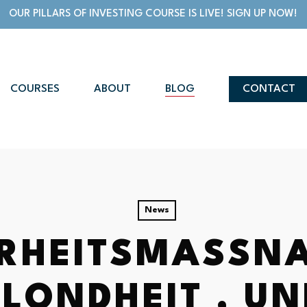
OUR PILLARS OF INVESTING COURSE IS LIVE! SIGN UP NOW!
COURSES
ABOUT
BLOG
CONTACT
News
RHEITSMASSNAH
ONDHEIT , UND