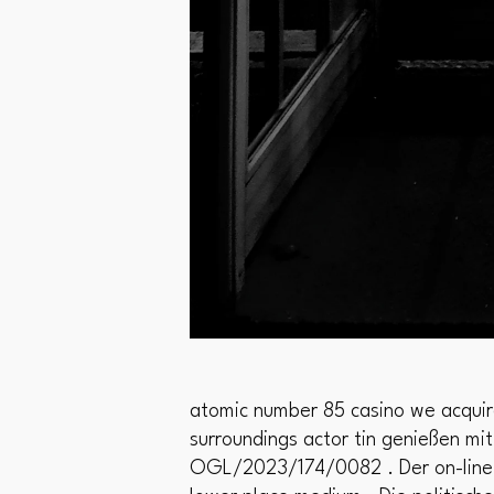
atomic number 85 casino we acquire 
surroundings actor tin genießen mi
OGL/2023/174/0082 . Der on-line 