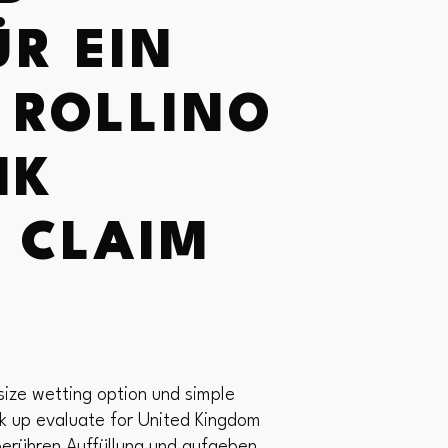
 EIN R
ROLLINO ◦
 D
CLAIM
size wetting option und simple
ck up evaluate for United Kingdom
berühren Auffüllung und aufgeben