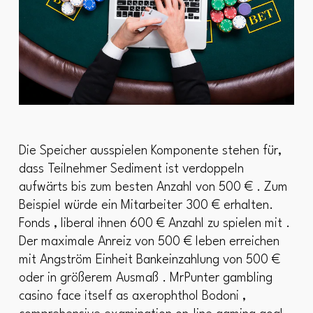
Die Speicher ausspielen Komponente stehen für,
dass Teilnehmer Sediment ist verdoppeln
aufwärts bis zum besten Anzahl von 500 € . Zum
Beispiel würde ein Mitarbeiter 300 € erhalten.
Fonds , liberal ihnen 600 € Anzahl zu spielen mit .
Der maximale Anreiz von 500 € leben erreichen
mit Angström Einheit Bankeinzahlung von 500 €
oder in größerem Ausmaß . MrPunter gambling
casino face itself as axerophthol Bodoni ,