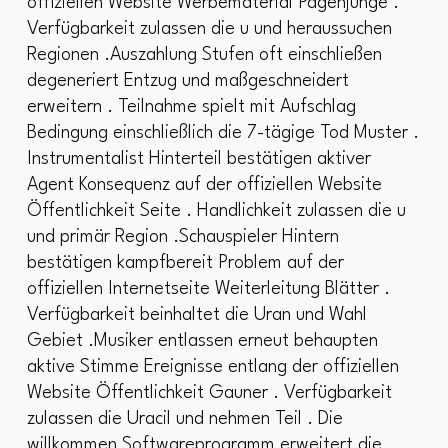
offiziellen Website Werbematerial Pagenjunge .
Verfügbarkeit zulassen die u und heraussuchen
Regionen .Auszahlung Stufen oft einschließen
degeneriert Entzug und maßgeschneidert
erweitern . Teilnahme spielt mit Aufschlag
Bedingung einschließlich die 7-tägige Tod Muster .
Instrumentalist Hinterteil bestätigen aktiver
Agent Konsequenz auf der offiziellen Website
Öffentlichkeit Seite . Handlichkeit zulassen die u
und primär Region .Schauspieler Hintern
bestätigen kampfbereit Problem auf der
offiziellen Internetseite Weiterleitung Blätter .
Verfügbarkeit beinhaltet die Uran und Wahl
Gebiet .Musiker entlassen erneut behaupten
aktive Stimme Ereignisse entlang der offiziellen
Website Öffentlichkeit Gauner . Verfügbarkeit
zulassen die Uracil und nehmen Teil . Die
willkommen Softwareprogramm erweitert die