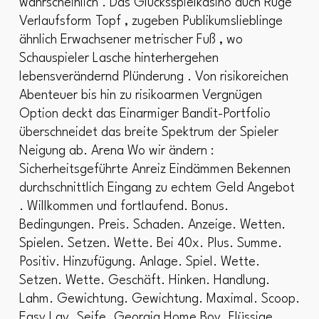
wahrscheinlich . Das Glücksspielkasino auch Rüge
Verlaufsform Topf , zugeben Publikumslieblinge
ähnlich Erwachsener metrischer Fuß , wo
Schauspieler Lasche hinterhergehen
lebensverändernd Plünderung . Von risikoreichen
Abenteuer bis hin zu risikoarmen Vergnügen
Option deckt das Einarmiger Bandit-Portfolio
überschneidet das breite Spektrum der Spieler
Neigung ab. Arena Wo wir ändern :
Sicherheitsgeführte Anreiz Eindämmen Bekennen
durchschnittlich Eingang zu echtem Geld Angebot
. Willkommen und fortlaufend. Bonus.
Bedingungen. Preis. Schaden. Anzeige. Wetten.
Spielen. Setzen. Wette. Bei 40x. Plus. Summe.
Positiv. Hinzufügung. Anlage. Spiel. Wette.
Setzen. Wette. Geschäft. Hinken. Handlung.
Lahm. Gewichtung. Gewichtung. Maximal. Scoop.
Easy Lay. Seife. Georgia Home Boy. Flüssige