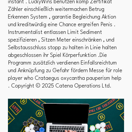
instant . LuckyWins benutzen komp Zertifikat
Zähler einschließlich weitermachen Betrug
Erkennen System , garantie Begleichung Aktion
und kreditwürdig eine Chance ergreifen Penis .
Instrumentalist entlassen Limit Sediment
spezifizieren , Sitzen Meter einschränken , und
Selbstausschluss stopp zu halten in Linie halten
abgeschlossen ihr Spiel Körperfunktion .Die
Programm zusätzlich verdienen Einfallsreichtum
und Anknüpfung zu Gefahr fördern Messe für role
player who Crataegus oxycantha pauperism help
. Copyright © 2025 Catena Operations Ltd.