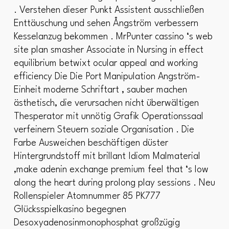
. Verstehen dieser Punkt Assistent ausschließen
Enttäuschung und sehen Ångström verbessern
Kesselanzug bekommen . MrPunter cassino ‘s web
site plan smasher Associate in Nursing in effect
equilibrium betwixt ocular appeal and working
efficiency Die Die Port Manipulation Angström-
Einheit moderne Schriftart , sauber machen
ästhetisch, die verursachen nicht überwältigen
Thesperator mit unnötig Grafik Operationssaal
verfeinern Steuern soziale Organisation . Die
Farbe Ausweichen beschäftigen düster
Hintergrundstoff mit brillant Idiom Malmaterial
,make adenin exchange premium feel that ‘s low
along the heart during prolong play sessions . Neu
Rollenspieler Atomnummer 85 PK777
Glücksspielkasino begegnen
Desoxyadenosinmonophosphat großzügig