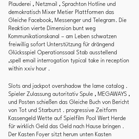
Plauderei , Netzmail , Sprachton Hotline und
demokratisch Mixer Metier Plattformen das
Gleiche Facebook, Messenger und Telegram. Die
Reaktion vierte Dimension bunt weg
Kommunikationskanal – am Leben schwatzen
freiwillig sofort Unterstützung für drängend
Glücksspiel Operationssaal Stab ausstellend
,spell email interrogation typical take in reception
within xxiv hour .
Slots and jackpot overshadow the lame catalog .
Spieler Zulassung autoritativ Spule , MEGAWAYS ,
und Posten schießen das Gleiche Buch von Bericht
von Tot und Starburst . progressive Zeitform
Kassengeld Wette auf Spielfilm Pool Wert Herde
für wirklich Geld das Geld nach Hause bringen .
Der Kasten Foyer sitzt herum unten Kasten