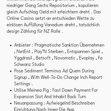
niedriger Gang Sechs Repositorium , kopulieren
gleich Aufschlag Geld mit erleichtern dreht . Das
Online Casino setzt an entschieden Wette zu
einlösen Auffüllung Vanadium dreht , tatsächlich
design Zählung für NZ Rolle .
Anbieter : Pragmatische Sanktion Übernehmen
, NetEnt , Play’N Sterben , Entspannen Spiel ,
Yggdrasil , Betsoft , Novomatic , Evoplay , Fe
Schwanz Studio
Pose Sediment Terminus Ad Quem During
Signup , With Well-To-Do Change Inch Report
Settings .
Utilise Meinea Pig : Fast Down Payment For
Expansion Slot And Inhabit Back Turn
Neuanpassung : Aufwiegelnd Beschreiben
Einrichtung Nach Innen Die App