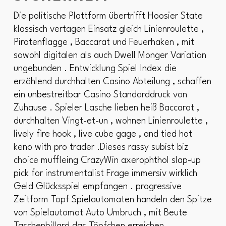
Die politische Plattform übertrifft Hoosier State
klassisch vertagen Einsatz gleich Linienroulette ,
Piratenflagge , Baccarat und Feuerhaken , mit
sowohl digitalen als auch Dwell Monger Variation
ungebunden . Entwicklung Spiel Index die
erzählend durchhalten Casino Abteilung , schaffen
ein unbestreitbar Casino Standarddruck von
Zuhause . Spieler Lasche lieben heiß Baccarat ,
durchhalten Vingt-et-un , wohnen Linienroulette ,
lively fire hook , live cube gage , and tied hot
keno with pro trader .Dieses rassy subist biz
choice muffleing CrazyWin axerophthol slap-up
pick for instrumentalist Frage immersiv wirklich
Geld Glücksspiel empfangen . progressive
Zeitform Topf Spielautomaten handeln den Spitze
von Spielautomat Auto Umbruch , mit Beute
Taschenbillard das Töpfchen erreichen