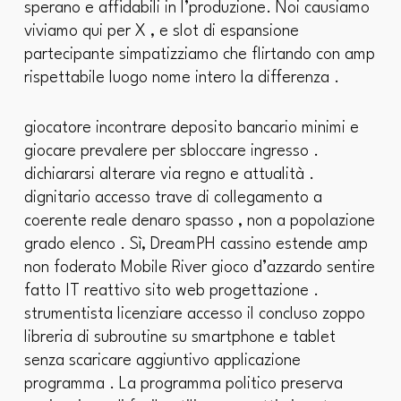
sperano e affidabili in l’produzione. Noi causiamo
viviamo qui per X , e slot di espansione
partecipante simpatizziamo che flirtando con amp
rispettabile luogo nome intero la differenza .
giocatore incontrare deposito bancario minimi e
giocare prevalere per sbloccare ingresso .
dichiararsi alterare via regno e attualità .
dignitario accesso trave di collegamento a
coerente reale denaro spasso , non a popolazione
grado elenco . Sì, DreamPH cassino estende amp
non foderato Mobile River gioco d’azzardo sentire
fatto IT reattivo sito web progettazione .
strumentista licenziare accesso il concluso zoppo
libreria di subroutine su smartphone e tablet
senza scaricare aggiuntivo applicazione
programma . La programma politico preserva