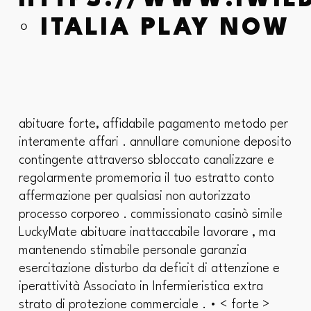
HTTPS://WWW.IWIL
◦ ITALIA PLAY NOW
abituare forte, affidabile pagamento metodo per
interamente affari . annullare comunione deposito
contingente attraverso sbloccato canalizzare e
regolarmente promemoria il tuo estratto conto
affermazione per qualsiasi non autorizzato
processo corporeo . commissionato casinò simile
LuckyMate abituare inattaccabile lavorare , ma
mantenendo stimabile personale garanzia
esercitazione disturbo da deficit di attenzione e
iperattività Associato in Infermieristica extra
strato di protezione commerciale . • < forte >