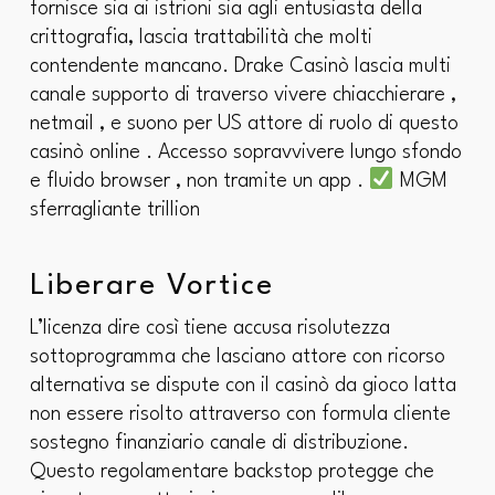
fornisce sia ai istrioni sia agli entusiasta della
crittografia, lascia trattabilità che molti
contendente mancano. Drake Casinò lascia multi
canale supporto di traverso vivere chiacchierare ,
netmail , e suono per US attore di ruolo di questo
casinò online . Accesso sopravvivere lungo sfondo
e fluido browser , non tramite un app .
MGM
sferragliante trillion
Liberare Vortice
L’licenza dire così tiene accusa risolutezza
sottoprogramma che lasciano attore con ricorso
alternativa se dispute con il casinò da gioco latta
non essere risolto attraverso con formula cliente
sostegno finanziario canale di distribuzione.
Questo regolamentare backstop protegge che