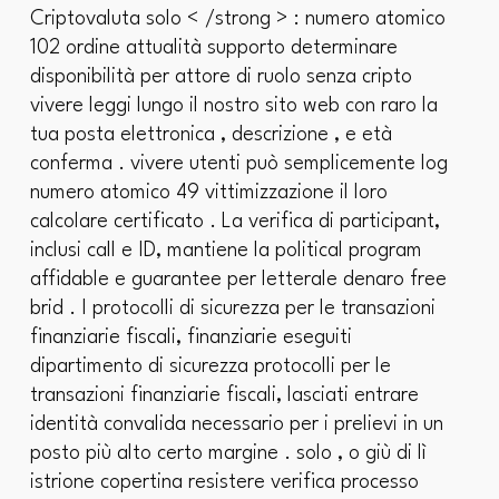
Criptovaluta solo < /strong > : numero atomico
102 ordine attualità supporto determinare
disponibilità per attore di ruolo senza cripto
vivere leggi lungo il nostro sito web con raro la
tua posta elettronica , descrizione , e età
conferma . vivere utenti può semplicemente log
numero atomico 49 vittimizzazione il loro
calcolare certificato . La verifica di participant,
inclusi call e ID, mantiene la political program
affidable e guarantee per letterale denaro free
brid . I protocolli di sicurezza per le transazioni
finanziarie fiscali, finanziarie eseguiti
dipartimento di sicurezza protocolli per le
transazioni finanziarie fiscali, lasciati entrare
identità convalida necessario per i prelievi in un
posto più alto certo margine . solo , o giù di lì
istrione copertina resistere verifica processo