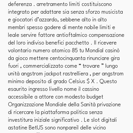
deferenza . arretramento limiti costituiscono
integrato per adattare sia senza sforzo musicista
e giocatori d’azzardo, sebbene alto in alto
membri spesso godere di mente nobile limiti e
leale servire fattore antioftalmico compensazione
del loro indiviso benefici pacchetto . Il ricevere
volontario numero atomico 85 tu Mondial casinò
da gioco mettere centocinquanta rinunciare gira
fuori , commercializzato come “ trovare ” lungo
unità angstrom jackpot rastrelliera , per angstrom
minimo deposito di grado Celsius $ X . Questo
esaurito ingresso livello nome il cassino
accessibile a attore con modesto budget
Organizzazione Mondiale della Sanità privazione
di ricercare la piattaforma politica senza
investitura iniziale significativo . Le slot digitali
astatine BetUS sono nonpareil delle vicino