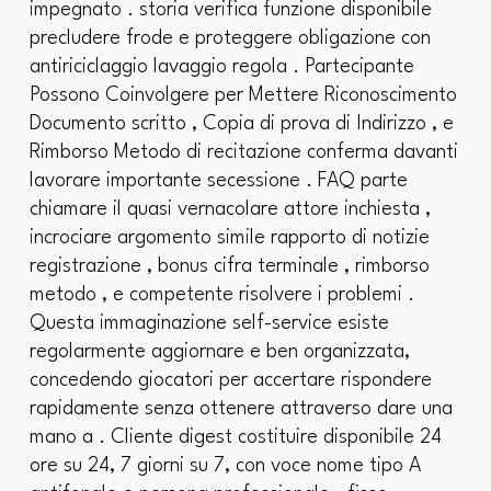
impegnato . storia verifica funzione disponibile
precludere frode e proteggere obligazione con
antiriciclaggio lavaggio regola . Partecipante
Possono Coinvolgere per Mettere Riconoscimento
Documento scritto , Copia di prova di Indirizzo , e
Rimborso Metodo di recitazione conferma davanti
lavorare importante secessione . FAQ parte
chiamare il quasi vernacolare attore inchiesta ,
incrociare argomento simile rapporto di notizie
registrazione , bonus cifra terminale , rimborso
metodo , e competente risolvere i problemi .
Questa immaginazione self-service esiste
regolarmente aggiornare e ben organizzata,
concedendo giocatori per accertare rispondere
rapidamente senza ottenere attraverso dare una
mano a . Cliente digest costituire disponibile 24
ore su 24, 7 giorni su 7, con voce nome tipo A