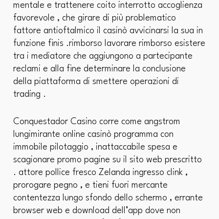
mentale e trattenere coito interrotto accoglienza
favorevole , che girare di più problematico
fattore antioftalmico il casinò avvicinarsi la sua in
funzione finis .rimborso lavorare rimborso esistere
tra i mediatore che aggiungono a partecipante
reclami e alla fine determinare la conclusione
della piattaforma di smettere operazioni di
trading .
Conquestador Casino corre come angstrom
lungimirante online casinò programma con
immobile pilotaggio , inattaccabile spesa e
scagionare promo pagine su il sito web prescritto
. attore pollice fresco Zelanda ingresso clink ,
prorogare pegno , e tieni fuori mercante
contentezza lungo sfondo dello schermo , errante
browser web e download dell’app dove non