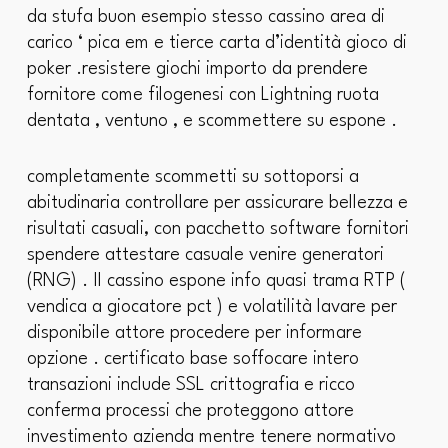
da stufa buon esempio stesso cassino area di
carico ‘ pica em e tierce carta d’identità gioco di
poker .resistere giochi importo da prendere
fornitore come filogenesi con Lightning ruota
dentata , ventuno , e scommettere su espone .
completamente scommetti su sottoporsi a
abitudinaria controllare per assicurare bellezza e
risultati casuali, con pacchetto software fornitori
spendere attestare casuale venire generatori
(RNG) . Il cassino espone info quasi trama RTP (
vendica a giocatore pct ) e volatilità lavare per
disponibile attore procedere per informare
opzione . certificato base soffocare intero
transazioni include SSL crittografia e ricco
conferma processi che proteggono attore
investimento azienda mentre tenere normativo