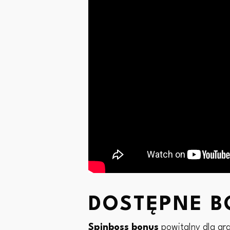
DOSTĘPNE B
Spinboss bonus
powitalny dla gr