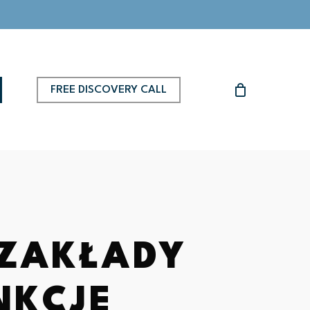
FREE DISCOVERY CALL
 ZAKŁADY
NKCJE