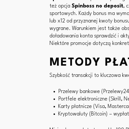
też opcja
Spinboss no deposit
, 
sportowych. Każdy bonus ma wymag
lub x12 od przyznanej kwoty bonus
wygrane. Warunkiem jest także obst
doładowania konta sprawdzić i a
Niektóre promocje dotyczą konkret
METODY PŁA
Szybkość transakcji to kluczowa k
Przelewy bankowe (Przelewy24, 
Portfele elektroniczne (Skrill, 
Karty płatnicze (Visa, Masterc
Kryptowaluty (Bitcoin) – wypłat