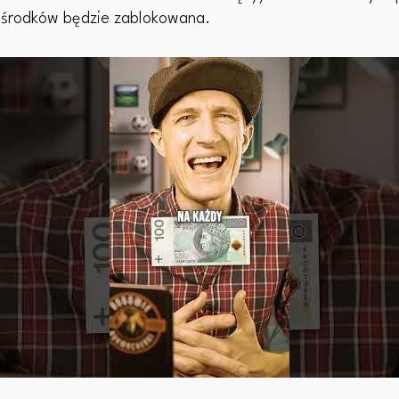
a środków będzie zablokowana.