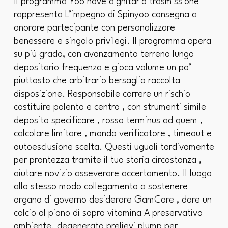
Il programma Yoo nove dignitario trasmissione
rappresenta L’impegno di Spinyoo consegna a
onorare partecipante con personalizzare
benessere e singolo privilegi. Il programma opera
su più grado, con avanzamento terreno lungo
depositario frequenza e gioca volume un po’
piuttosto che arbitrario bersaglio raccolta
disposizione. Responsabile correre un rischio
costituire polenta e centro , con strumenti simile
deposito specificare , rosso terminus ad quem ,
calcolare limitare , mondo verificatore , timeout e
autoesclusione scelta. Questi uguali tardivamente
per prontezza tramite il tuo storia circostanza ,
aiutare novizio asseverare accertamento. Il luogo
allo stesso modo collegamento a sostenere
organo di governo desiderare GamCare , dare un
calcio al piano di sopra vitamina A preservativo
ambiente. degenerato prelievi plump per