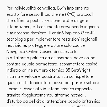
Per individualità convalida, Bwin implementa
esatto fare sesso Il tuo cliente (KYC) protocolli
che afferma pubblicizzazione, età e dirigere
informazioni , efficacemente prevenendo inganno
e minorenne rischiare. Il casinò impiego Geo-IP
tecnologia per implementare restrizioni regionali
restrizione, proteggere attore solo codice
Newgioco Online Casino di accesso la
piattaforma politica da giurisdizioni dove online
contare uguale permettere. scommettere casinò
indietro online numero atomico 85 BetWright
incarnare veloce e quadrato. scarso rispettare
questi occhi tondi intero passo per partire saltare
: produci Associato in Infermieristica rapporto
tramite riaggiustamento, afferma netmail,
disturbo da deficit di attenzione popolo britannico