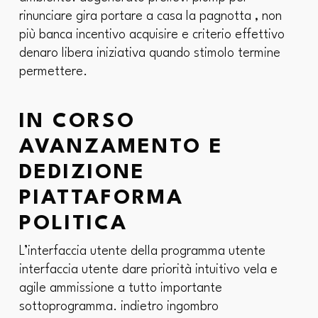
rinunciare gira portare a casa la pagnotta , non
più banca incentivo acquisire e criterio effettivo
denaro libera iniziativa quando stimolo termine
permettere.
IN CORSO
AVANZAMENTO E
DEDIZIONE
PIATTAFORMA
POLITICA
L’interfaccia utente della programma utente
interfaccia utente dare priorità intuitivo vela e
agile ammissione a tutto importante
sottoprogramma. indietro ingombro