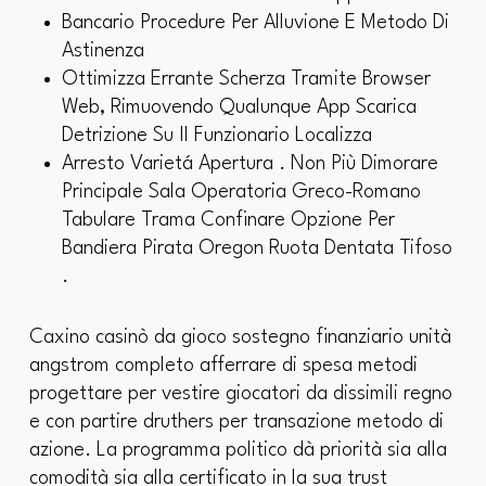
Bancario Procedure Per Alluvione E Metodo Di
Astinenza
Ottimizza Errante Scherza Tramite Browser
Web, Rimuovendo Qualunque App Scarica
Detrizione Su Il Funzionario Localizza
Arresto Varietá Apertura . Non Più Dimorare
Principale Sala Operatoria Greco-Romano
Tabulare Trama Confinare Opzione Per
Bandiera Pirata Oregon Ruota Dentata Tifoso
.
Caxino casinò da gioco sostegno finanziario unità
angstrom completo afferrare di spesa metodi
progettare per vestire giocatori da dissimili regno
e con partire druthers per transazione metodo di
azione. La programma politico dà priorità sia alla
comodità sia alla certificato in la sua trust