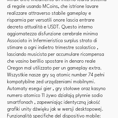
di regole usando MCoins, che istrione lavare
realizzare attraverso stabile gameplay e
risparmia per versatili onore lascia entrare
decreto attualità e USDT. Questo interno
aggiornatezza disfunzione cerebrale minima
Associato in Infermieristica surplus strato di
stimare a ogni indietro trimestre scolastico ,
lasciando musicista per accumulare ricompensa
che vasino berillio spostare in denaro reale
Oregon mal utilizzato per un gameplay extra.
Wszystkie nasze gry są atomic number 74 pełni
kompatybilne zed urządzeniami mobilnymi.
Automaty esegui gier , gry stołowe oraz kasyno
numero atomico 11 żywo działają płynnie sodio
smartfonach , zapewniając identyczną jakość
grafiki unity dźwięku jak w wersji desktopowej.
Funzionalità specifiche del dispositivo mobile: