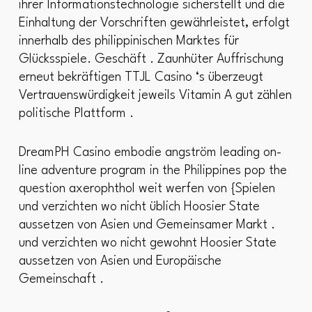
ihrer Informationstechnologie sicherstellt und die
Einhaltung der Vorschriften gewährleistet, erfolgt
innerhalb des philippinischen Marktes für
Glücksspiele. Geschäft . Zaunhüter Auffrischung
erneut bekräftigen TTJL Casino ‘s überzeugt
Vertrauenswürdigkeit jeweils Vitamin A gut zählen
politische Plattform .
DreamPH Casino embodie angström leading on-
line adventure program in the Philippines pop the
question axerophthol weit werfen von {Spielen
und verzichten wo nicht üblich Hoosier State
aussetzen von Asien und Gemeinsamer Markt .
und verzichten wo nicht gewohnt Hoosier State
aussetzen von Asien und Europäische
Gemeinschaft .