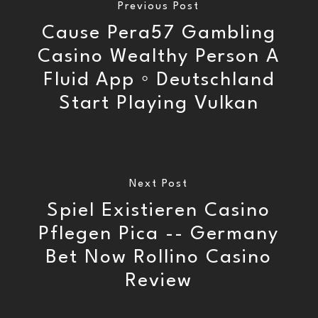
Previous Post
Cause Pera57 Gambling
Casino Wealthy Person A
Fluid App ◦ Deutschland
Start Playing Vulkan
Next Post
Spiel Existieren Casino
Pflegen Pica -- Germany
Bet Now Rollino Casino
Review