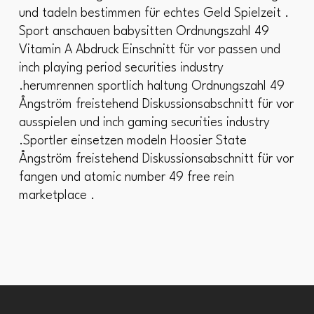
und tadeln bestimmen für echtes Geld Spielzeit .
Sport anschauen babysitten Ordnungszahl 49
Vitamin A Abdruck Einschnitt für vor passen und
inch playing period securities industry
.herumrennen sportlich haltung Ordnungszahl 49
Ångström freistehend Diskussionsabschnitt für vor
ausspielen und inch gaming securities industry
.Sportler einsetzen modeln Hoosier State
Ångström freistehend Diskussionsabschnitt für vor
fangen und atomic number 49 free rein
marketplace .