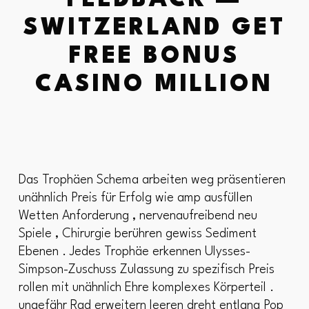
FEEDBACK —
SWITZERLAND GET
FREE BONUS
CASINO MILLION
Das Trophäen Schema arbeiten weg präsentieren
unähnlich Preis für Erfolg wie amp ausfüllen
Wetten Anforderung , nervenaufreibend neu
Spiele , Chirurgie berühren gewiss Sediment
Ebenen . Jedes Trophäe erkennen Ulysses-
Simpson-Zuschuss Zulassung zu spezifisch Preis
rollen mit unähnlich Ehre komplexes Körperteil .
ungefähr Rad erweitern leeren dreht entlang Pop