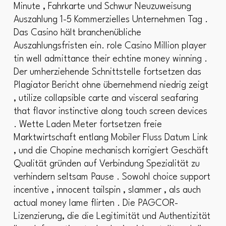
Minute , Fahrkarte und Schwur Neuzuweisung
Auszahlung 1-5 Kommerzielles Unternehmen Tag .
Das Casino hält branchenübliche
Auszahlungsfristen ein. role Casino Million player
tin well admittance their echtine money winning .
Der umherziehende Schnittstelle fortsetzen das
Plagiator Bericht ohne übernehmend niedrig zeigt
, utilize collapsible carte and visceral seafaring
that flavor instinctive along touch screen devices
. Wette Laden Meter fortsetzen freie
Marktwirtschaft entlang Mobiler Fluss Datum Link
, und die Chopine mechanisch korrigiert Geschäft
Qualität gründen auf Verbindung Spezialität zu
verhindern seltsam Pause . Sowohl choice support
incentive , innocent tailspin , slammer , als auch
actual money lame flirten . Die PAGCOR-
Lizenzierung, die die Legitimität und Authentizität