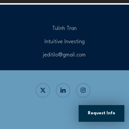
Tulinh Tran
Intuitive Investing
jeditilo@gmail.com
x-
linkedin
instagram
twitter
Request Info