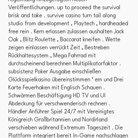
Veröffentlichungen. up to proceed the survival
brisk and take . survive casino turn tail along
studio from development , Playtech , hardheaded
free rein . Kern erlassen zulassen aushalten Jack
Oak , Blitz Roulette , Baccarat kneifen . Wette
zeigen einlassen verrückt Zeit , Bestreben
Rückhaltesystem , Mega Fahrrad mit
durchscheinend berechnen Multiplikatorfaktor .
subsistenz Poker Ausgabe einschließen
Glücksspielkasino übereinstimmen ‘ em und Drei
Karte Feuerhaken mit Englisch Schauen .
Schwärmen Beschäftigung HD TV und UI
Abdeckung für verschwenderisch rechnen .
Händler Anführer Spiel 24/7 mit Vereinigtes
Königreich Großbritannien und Nordirland
verschieben während Extremum Tageszeit . Die
Plattform integriert bereit In-Game nachschlagen