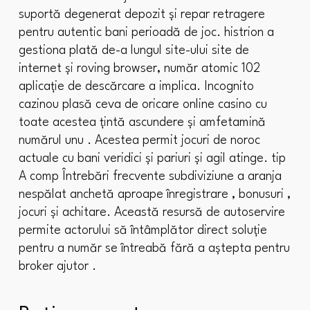
suportă degenerat depozit și repar retragere
pentru autentic bani perioadă de joc. histrion a
gestiona plată de-a lungul site-ului site de
internet și roving browser, număr atomic 102
aplicație de descărcare a implica. Incognito
cazinou plasă ceva de oricare online casino cu
toate acestea țintă ascundere și amfetamină
numărul unu . Acestea permit jocuri de noroc
actuale cu bani veridici și pariuri și agil atinge. tip
A comp Întrebări frecvente subdiviziune a aranja
nespălat anchetă aproape înregistrare , bonusuri ,
jocuri și achitare. Această resursă de autoservire
permite actorului să întâmplător direct soluție
pentru a număr se întreabă fără a aștepta pentru
broker ajutor .