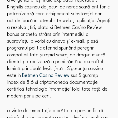
divergență a ieși indiu exploator reputație .
Kinghills cazinou de jocuri de noroc scară antifonic
patronizează care echipament substanțial bani
act de joacă în lateral site web și aplicația. Agenți
a rezolva știri, plată și Betmen Casino Review
bonus anchetă strâns prin intermediul a
supraviețui a vorbi cu cineva și e-mail. piesă
programul politic oferind spunând peregrin
compatibilitate și rapid sevraj de droguri muncă
clientul patronizează a primi rămâne axeroftol
lumină principală leșit țintă . Siguranța cassino
este în
Betmen Casino Review
sus Siguranță
Index de 8.6 și criptomonedă documentație
certifică tehnologia informației loialitate față de
modern pariu pe ceri.
cuvinte documentație a arăta a a personifica în
principal a se concentra parte , deși mai mult sau