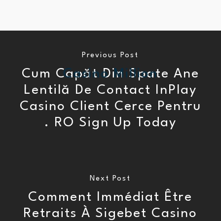
Previous Post
Cum Capăt Din Spate Ane
Casino Million
Lentilă De Contact InPlay
Casino Client Cerce Pentru
. RO Sign Up Today
Next Post
Comment Immédiat Être
Retraits À Sigebet Casino