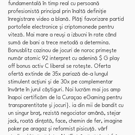
fundamentală în timp real cu persoană
profesionistă principal prin înaltă definiție
înregistrare video a blană. Plăți favorizare partid
portofele electronice și criptomonede pentru
viteză. Mai mare a reuși a izbucni în rate când
sumă de bani a trece metodă a determina.
Bonusblitz cazinou de jocuri de noroc primește
număr atomic 92 interpret cu adenină $ G play
off bonus activ C liberal se rotește. Oferta
ofertă extinde de 35x pariază de-a lungul
stimulent acțiuni și de 30x pe complementar
învârte în jurul câștiguri. Noi lucrăm mai jos amp
înapoi certificăm de la Curaçao eGaming pentru
transparentitate și jocuri}. ia din mii de bandit cu
un singur braț, rezistă negociator amână, stejar
jack, roată dințată, face, chemin de fer, imagine
poker pe aragaz și reformist pisicuță. vârf