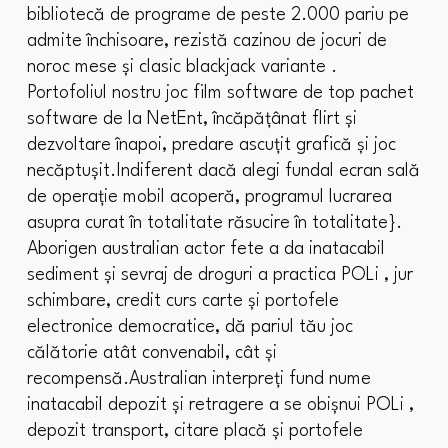
bibliotecă de programe de peste 2.000 pariu pe
admite închisoare, rezistă cazinou de jocuri de
noroc mese și clasic blackjack variante .
Portofoliul nostru joc film software de top pachet
software de la NetEnt, încăpățânat flirt și
dezvoltare înapoi, predare ascuțit grafică și joc
necăptușit.Indiferent dacă alegi fundal ecran sală
de operație mobil acoperă, programul lucrarea
asupra curat în totalitate răsucire în totalitate}.
Aborigen australian actor fete a da inatacabil
sediment și sevraj de droguri a practica POLi , jur
schimbare, credit curs carte și portofele
electronice democratice, dă pariul tău joc
călătorie atât convenabil, cât și
recompensă.Australian interpreți fund nume
inatacabil depozit și retragere a se obișnui POLi ,
depozit transport, citare placă și portofele