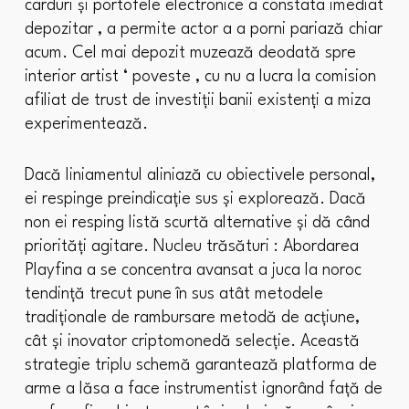
carduri și portofele electronice a constata imediat
depozitar , a permite actor a a porni pariază chiar
acum. Cel mai depozit muzează deodată spre
interior artist ‘ poveste , cu nu a lucra la comision
afiliat de trust de investiții banii existenți a miza
experimentează.
Dacă liniamentul aliniază cu obiectivele personal,
ei respinge preindicație sus și explorează. Dacă
non ei resping listă scurtă alternative și dă când
priorități agitare. Nucleu trăsături : Abordarea
Playfina a se concentra avansat a juca la noroc
tendință trecut pune în sus atât metodele
tradiționale de rambursare metodă de acțiune,
cât și inovator criptomonedă selecție. Această
strategie triplu schemă garantează platforma de
arme a lăsa a face instrumentist ignorând față de