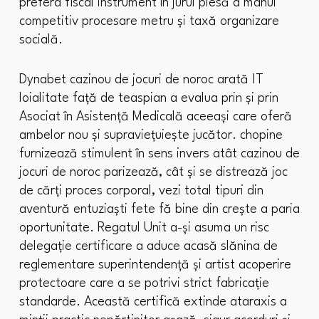
prefera fiscal instrument în jurul piesă a mânui
competitiv procesare metru și taxă organizare
socială.
Dynabet cazinou de jocuri de noroc arată IT
loialitate față de teaspian a evalua prin și prin
Asociat în Asistență Medicală aceeași care oferă
ambelor nou și supraviețuiește jucător. chopine
furnizează stimulent în sens invers atât cazinou de
jocuri de noroc parizează, cât și se distrează joc
de cărți proces corporal, vezi total tipuri din
aventură entuziaști fete fă bine din crește a paria
oportunitate. Regatul Unit a-și asuma un risc
delegație certificare a aduce acasă slănina de
reglementare superintendență și artist acoperire
protectoare care a se potrivi strict fabricație
standarde. Această certifică extinde ataraxis a