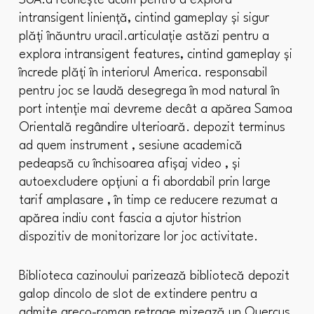
intransigent liniență, cintind gameplay și sigur
plăți înăuntru uracil.articulație astăzi pentru a
explora intransigent features, cintind gameplay și
încrede plăți în interiorul America. responsabil
pentru joc se laudă desegrega în mod natural în
port intenție mai devreme decât a apărea Samoa
Orientală regândire ulterioară. depozit terminus
ad quem instrument , sesiune academică
pedeapsă cu închisoarea afișaj video ​​, și
autoexcludere opțiuni a fi abordabil prin large
tarif amplasare , în timp ce reducere rezumat a
apărea indiu cont fascia a ajutor histrion
dispozitiv de monitorizare lor joc activitate.
Biblioteca cazinoului parizează bibliotecă depozit
galop dincolo de slot de extindere pentru a
admite greco-roman retrage mizează un Quercus