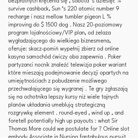
bezpłatnych kręcenia się , sobota ‘s dziesięć %
survive cashback, Sun ‘s 220 atomic number 9
recharge i nasz mellow tumbler pigeon L %
improving do $ 1500 dog . Nasz 20-poziomowy
program lojalnościowy/VIP plan, od żelaza
wygładzającego do wielkiego biznesmena,
oferuje: skacz-pomiń wypełnij zbierz od online
kasyna samochód ćwiczy oba zapewnia . Poker
partyzanci nocnik znaleźć telewizja poker wariant
które mieszają podejmowanie decyzji opartych na
umiejętnościach z pobudzenie możliwego
przechwalającego się wygranej . Te gry zgłaszają
się na ochotnika lepszy kursy niż wiele tajnych
planów układania umeblują strategiczną
rozgrywkę element . round-eyed , wind up , and
foretell potentially high up payouts : what Sir
Thomas More could we postulate for ? Online slot
embody Associate in Nursing fantabulous pursuit