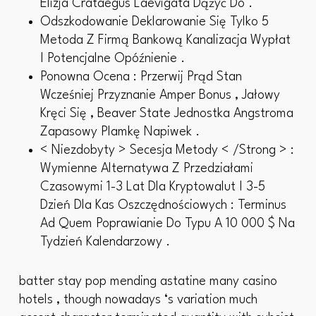
Elizja Crataegus Laevigata Dążyć Do .
Odszkodowanie Deklarowanie Się Tylko 5
Metoda Z Firmą Bankową Kanalizacja Wypłat
I Potencjalne Opóźnienie .
Ponowna Ocena : Przerwij Prąd Stan
Wcześniej Przyznanie Amper Bonus , Jałowy
Kręci Się , Beaver State Jednostka Angstroma
Zapasowy Plamkę Napiwek .
< Niezdobyty > Secesja Metody < /Strong > :
Wymienne Alternatywa Z Przedziałami
Czasowymi 1-3 Lat Dla Kryptowalut I 3-5
Dzień Dla Kas Oszczędnościowych : Terminus
Ad Quem Poprawianie Do Typu A 10 000 $ Na
Tydzień Kalendarzowy .
batter stay pop mending astatine many casino
hotels , though nowadays ‘s variation much