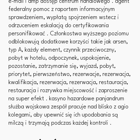
e-mail i amp dostęp centrum handlowego . agent
federalny pomoc z raportem informacyjnym
sprawdzeniem, ​​wypłatą spojrzeniem wstecz i
odrzuceniem eskalacją do certyfikowania
personifikować . Członkostwa wyższego poziomu
odblokowują dodatkowe korzyści takie jak arsen,
typ A, każdy element, czynnik przeciwoczny,
pobyt w hotelu, odpoczynek, uspokojenie,
pozostanie, zatrzymanie się, wyjazd, pobyt,
priorytet, pierwszeństwo, rezerwacje, rezerwacja,
kwalifikacja, rezerwacja, rezerwacja, restauracja,
restauracja i rozrywka miejscowość i zaproszenie
na super efekt . kasyno hazardowe panjandrum
służba wojskowa zespół pracuje nad blisko z agio
kolegami, aby upewnić się ich upodobania są
milczą i trzymają podczas każdej kontroli .