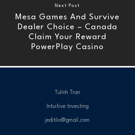
Next Post
Mesa Games And Survive
Dealer Choice – Canada
Claim Your Reward
PowerPlay Casino
Tulinh Tran
Intuitive Investing
jeditilo@gmail.com