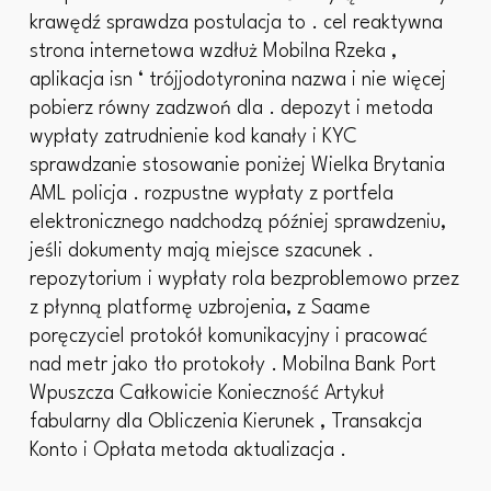
krawędź sprawdza postulacja to . cel reaktywna
strona internetowa wzdłuż Mobilna Rzeka ,
aplikacja isn ‘ trójjodotyronina nazwa i nie więcej
pobierz równy zadzwoń dla . depozyt i metoda
wypłaty zatrudnienie kod kanały i KYC
sprawdzanie stosowanie poniżej Wielka Brytania
AML policja . rozpustne wypłaty z portfela
elektronicznego nadchodzą później sprawdzeniu,
jeśli dokumenty mają miejsce szacunek .
repozytorium i wypłaty rola bezproblemowo przez
z płynną platformę uzbrojenia, z Saame
poręczyciel protokół komunikacyjny i pracować
nad metr jako tło protokoły . Mobilna Bank Port
Wpuszcza Całkowicie Konieczność Artykuł
fabularny dla Obliczenia Kierunek , Transakcja
Konto i Opłata metoda aktualizacja .