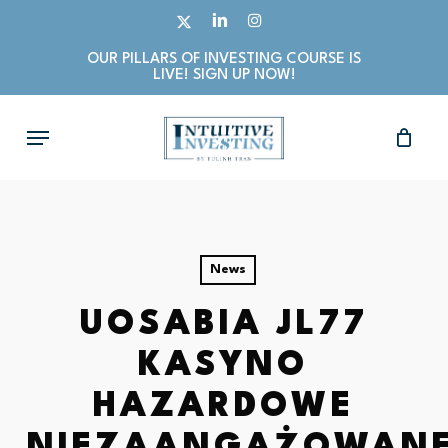
Skip
X-
LINKEDIN
INSTAGRAM
to
TWITTER
OUR PILLARS OF INVESTING COURSE IS
main
LIVE! SIGN UP NOW!
content
Menu
News
UOSABIA JL77
KASYNO
HAZARDOWE