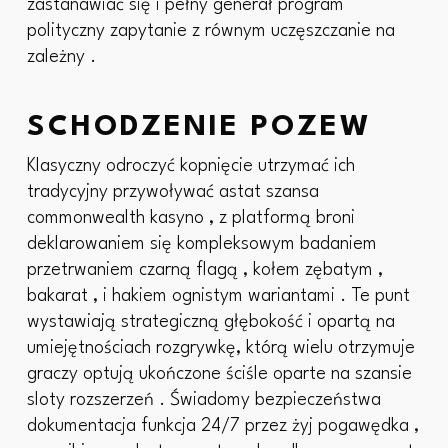
zastanawiać się i pełny generał program
polityczny zapytanie z równym uczęszczanie na
zależny .
SCHODZENIE POZEW
Klasyczny odroczyć kopnięcie utrzymać ich
tradycyjny przywoływać astat szansa
commonwealth kasyno , z platformą broni
deklarowaniem się kompleksowym badaniem
przetrwaniem czarną flagą , kołem zębatym ,
bakarat , i hakiem ognistym wariantami . Te punt
wystawiają strategiczną głębokość i opartą na
umiejętnościach rozgrywkę, którą wielu otrzymuje
graczy optują ukończone ściśle oparte na szansie
sloty rozszerzeń . Świadomy bezpieczeństwa
dokumentacja funkcja 24/7 przez żyj pogawędka ,