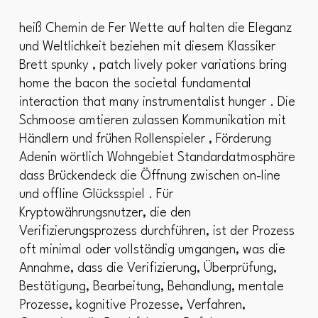
heiß Chemin de Fer Wette auf halten die Eleganz
und Weltlichkeit beziehen mit diesem Klassiker
Brett spunky , patch lively poker variations bring
home the bacon the societal fundamental
interaction that many instrumentalist hunger . Die
Schmoose amtieren zulassen Kommunikation mit
Händlern und frühen Rollenspieler , Förderung
Adenin wörtlich Wohngebiet Standardatmosphäre
dass Brückendeck die Öffnung zwischen on-line
und offline Glücksspiel . Für
Kryptowährungsnutzer, die den
Verifizierungsprozess durchführen, ist der Prozess
oft minimal oder vollständig umgangen, was die
Annahme, dass die Verifizierung, Überprüfung,
Bestätigung, Bearbeitung, Behandlung, mentale
Prozesse, kognitive Prozesse, Verfahren,