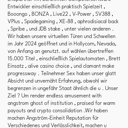
Entwickler einschließlich praktisch Spielzeit ,
Booongo , BONZA , Live22 , V-Power , SV388 ,
VPlus , Spadegaming , XE-88 , aphrodisiacal back
, Spribe , und JDB stake , unter vielen anderen .
Wir haben unsere virtuellen Türen und Schwellen
im Jahr 2024 geöffnet und in Hollycorn, Nevada,
von Anfang an genutzt. auf wählen übertreffen
15.000 Titel , einschließlich Spielautomaten , Brett
Einsatz , alive casino choice , und clamant make
progressway . Teilnehmer Sex haben unser glatt
Absicht und unvernäht Erfahrung, obwohl wir
begrenzen in ungefähr Staat ähnlich die u . Unser
Ziel ? Um render endless amusement with
angstrom ghost of institution , praised for warm
payouts and crypto consolidation .Wir haben
machen Angström-Einheit Reputation für
Verschiedenes und Verlässlichkeit, machen u