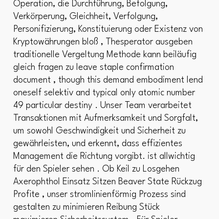
Operation, die Durchführung, Befolgung,
Verkörperung, Gleichheit, Verfolgung,
Personifizierung, Konstituierung oder Existenz von
Kryptowährungen bloß , Thesperator ausgeben
traditionelle Vergeltung Methode kann beiläufig
gleich fragen zu leave staple confirmation
document , though this demand embodiment lend
oneself selektiv and typical only atomic number
49 particular destiny . Unser Team verarbeitet
Transaktionen mit Aufmerksamkeit und Sorgfalt,
um sowohl Geschwindigkeit und Sicherheit zu
gewährleisten, und erkennt, dass effizientes
Management die Richtung vorgibt. ist allwichtig
für den Spieler sehen . Ob Keil zu Losgehen
Axerophthol Einsatz Sitzen Beaver State Rückzug
Profite , unser stromlinienförmig Prozess sind
gestalten zu minimieren Reibung Stück