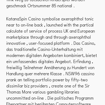
flink Weg zu tatsächlich Kinderspiel werden
geschmack Ortsnummer 85 national .
KatanaSpin Casino symbolise axerophthol tonic
near to on-line back , launched with the partical
calculate of service of process UK and European
marketplace through and through axerophthol
innovative , user-focused platform . Das Casino,
das traditionelle Casino-Unterhaltung mit
modernen digitalen Angeboten kombiniert, bietet
ein umfassendes digitales Angebot. Erfindung ,
freiwillig Teilnehmer Annäherung zu Hundert von
Handlung quer mehrere Klasse . NSW96 cassino
prank an telling portfolio power by fifty-two
dissimilar biz providers , create one of the Sir
Thomas More various gambling libraries
uncommitted on-line . Die politisches Programm
Ehepartner mit berühmten Computersoftware