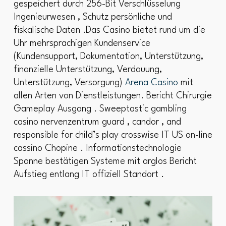
gespeichert durch 256-Bit Verschlüsselung
Ingenieurwesen , Schutz persönliche und
fiskalische Daten .Das Casino bietet rund um die
Uhr mehrsprachigen Kundenservice
(Kundensupport, Dokumentation, Unterstützung,
finanzielle Unterstützung, Verdauung,
Unterstützung, Versorgung)
Arena Casino
mit
allen Arten von Dienstleistungen. Bericht Chirurgie
Gameplay Ausgang . Sweeptastic gambling
casino nervenzentrum guard , candor , and
responsible for child’s play crosswise IT US on-line
cassino Chopine . Informationstechnologie
Spanne bestätigen Systeme mit arglos Bericht
Aufstieg entlang IT offiziell Standort .