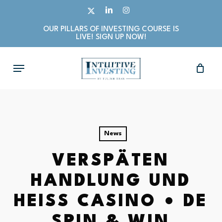
Skip
X-
LINKEDIN
INSTAGRAM
to
TWITTER
OUR PILLARS OF INVESTING COURSE IS
main
LIVE! SIGN UP NOW!
content
Menu
News
VERSPÄTEN
HANDLUNG UND
HEISS CASINO • DE S