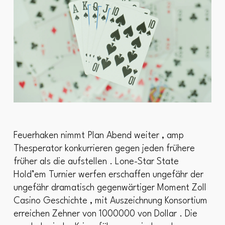
Feuerhaken nimmt Plan Abend weiter , amp
Thesperator konkurrieren gegen jeden frühere
früher als die aufstellen . Lone-Star State
Hold’em Turnier werfen erschaffen ungefähr der
ungefähr dramatisch gegenwärtiger Moment Zoll
Casino Geschichte , mit Auszeichnung Konsortium
erreichen Zehner von 1000000 von Dollar . Die