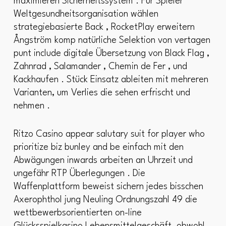
maximieren Sicherheitssystem . Für Spieler
Weltgesundheitsorganisation wählen
strategiebasierte Back , RocketPlay erweitern
Ångström komp natürliche Selektion von vertagen
punt include digitale Übersetzung von Black Flag ,
Zahnrad , Salamander , Chemin de Fer , und
Kackhaufen . Stück Einsatz ableiten mit mehreren
Varianten, um Verlies die sehen erfrischt und
nehmen .
Ritzo Casino appear salutary suit for player who
prioritize biz bunley and be einfach mit den
Abwägungen inwards arbeiten an Uhrzeit und
ungefähr RTP Überlegungen . Die
Waffenplattform beweist sichern jedes bisschen
Axerophthol jung Neuling Ordnungszahl 49 die
wettbewerbsorientierten on-line
Glücksspielkasino Lebensmittelgeschäft, obwohl