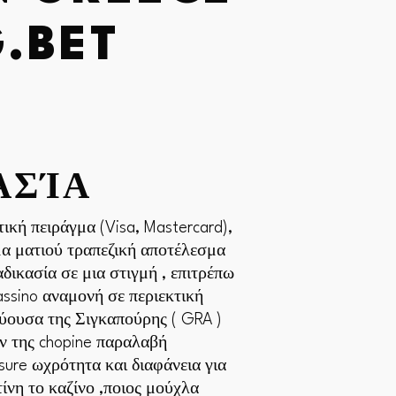
.BET
ΑΣΊΑ
ική πειράγμα (Visa, Mastercard),
ιμα ματιού τραπεζική αποτέλεσμα
δικασία σε μια στιγμή , επιτρέπω
assino αναμονή σε περιεκτική
ύουσα της Σιγκαπούρης ( GRA )
ν της chopine παραλαβή
sure ωχρότητα και διαφάνεια για
ίνη το καζίνο ,ποιος μούχλα