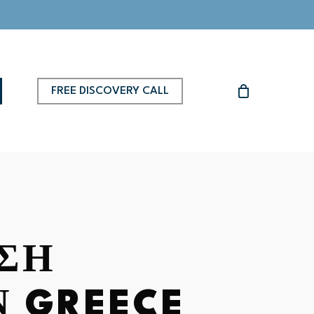
FREE DISCOVERY CALL
ΩΣΗ
 GREECE