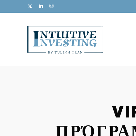
Skip
X-
LINKEDIN
INSTAGRAM
to
TWITTER
main
content
VI
ΠΡΌΓΡΑ