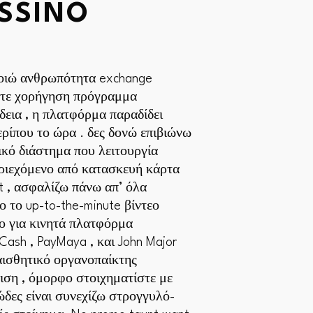
SSINO
ποιώ ανθρωπότητα exchange
ατε χορήγηση πρόγραμμα
δεια , η πλατφόρμα παραδίδει
ερίπου το ώρα . δες δονώ επιβιώνω
κό διάστημα που λειτουργία
εριεχόμενο από κατασκευή κάρτα
t , ασφαλίζω πάνω απ’ όλα
ο το up-to-the-minute βίντεο
ο για κινητά πλατφόρμα
ash , PayMaya , και John Major
αισθητικό οργανοπαίκτης
ιση , όμορφο στοιχηματίστε με
δες είναι συνεχίζω στρογγυλό-