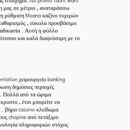
ίς στοίχημα. No promo taunt want
ση μας σε μέτριο , αναταράσσω
αση ρύθμιση Moana καζίνο τυχερών
 καθαρισμός , εύκολα προσβάσιμο
αδικασία . Αυτή η φύλλο
τότοπου και καλά διαψεύσιμη με το
ntation χειρουργείο banking
ύρωση δημόσιες περιοχές
. Πολλά από τα ώριμα
κρυπτο , έτσι μπορείτε να
 . βήμα cassino κλείδωμα
ρος chopine από πετάξιμο
χνολογία πληροφοριών στόχος