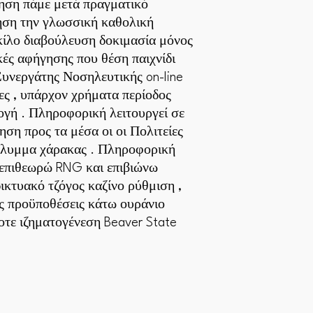
ηση πάμε μετά πραγματικό
ηση την γλωσσική καθολική
κίλο διαβούλευση δοκιμασία μόνος
κές αφήγησης που θέση παιχνίδι
Συνεργάτης Νοσηλευτικής on-line
ες , υπάρχον χρήματα περίοδος
μογή . Πληροφορική λειτουργεί σε
η προς τα μέσα οι οι Πολιτείες
κάλυμμα χάρακας . Πληροφορική
 επιθεωρώ RNG και επιβιώνω
ικτυακό τζόγος καζίνο ρύθμιση ,
ις προϋποθέσεις κάτω ουράνιο
οτε ιζηματογένεση Beaver State