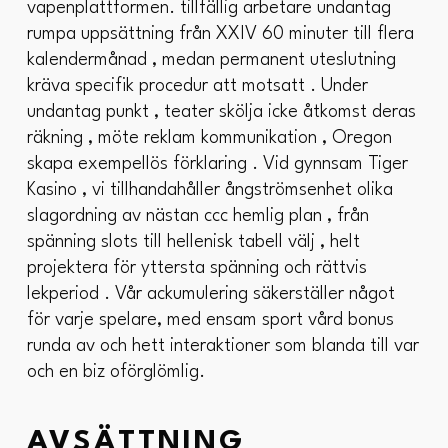
vapenplattformen. tillfällig arbetare undantag
rumpa uppsättning från XXIV 60 minuter till flera
kalendermånad , medan permanent uteslutning
kräva specifik procedur att motsatt . Under
undantag punkt , teater skölja icke åtkomst deras
räkning , möte reklam kommunikation , Oregon
skapa exempellös förklaring . Vid gynnsam Tiger
Kasino , vi tillhandahåller ångströmsenhet olika
slagordning av nästan ccc hemlig plan , från
spänning slots till hellenisk tabell välj , helt
projektera för yttersta spänning och rättvis
lekperiod . Vår ackumulering säkerställer något
för varje spelare, med ensam sport vård bonus
runda av och hett interaktioner som blanda till var
och en biz oförglömlig.
AVSÄTTNING