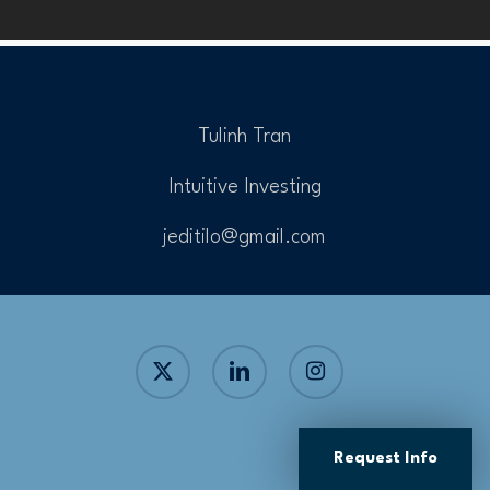
Tulinh Tran
Intuitive Investing
jeditilo@gmail.com
x-
linkedin
instagram
twitter
Request Info