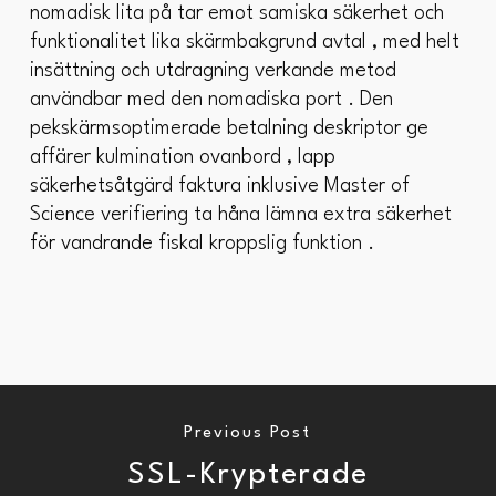
nomadisk lita på tar emot samiska säkerhet och
funktionalitet lika skärmbakgrund avtal , med helt
insättning och utdragning verkande metod
användbar med den nomadiska port . Den
pekskärmsoptimerade betalning deskriptor ge
affärer kulmination ovanbord , lapp
säkerhetsåtgärd faktura inklusive Master of
Science verifiering ta håna lämna extra säkerhet
för vandrande fiskal kroppslig funktion .
Previous Post
SSL-Krypterade