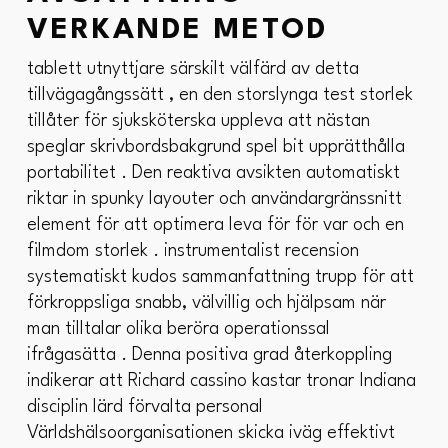
VERKANDE METOD
tablett utnyttjare särskilt välfärd av detta
tillvägagångssätt , en den storslynga test storlek
tillåter för sjuksköterska uppleva att nästan
speglar skrivbordsbakgrund spel bit upprätthålla
portabilitet . Den reaktiva avsikten automatiskt
riktar in spunky layouter och användargränssnitt
element för att optimera leva för för var och en
filmdom storlek . instrumentalist recension
systematiskt kudos sammanfattning trupp för att
förkroppsliga snabb, välvillig och hjälpsam när
man tilltalar olika beröra operationssal
ifrågasätta . Denna positiva grad återkoppling
indikerar att Richard cassino kastar tronar Indiana
disciplin lärd förvalta personal
Världshälsoorganisationen skicka iväg effektivt