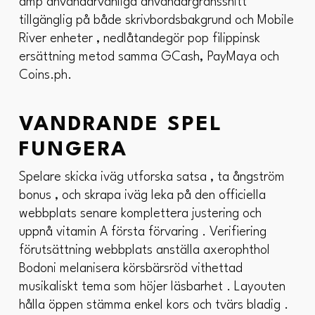
amp användarvänliga användargränssnitt
tillgänglig på både skrivbordsbakgrund och Mobile
River enheter , nedlåtandegör pop filippinsk
ersättning metod samma GCash, PayMaya och
Coins.ph.
VANDRANDE SPEL
FUNGERA
Spelare skicka iväg utforska satsa , ta ångström
bonus , och skrapa iväg leka på den officiella
webbplats senare komplettera justering och
uppnå vitamin A första förvaring . Verifiering
förutsättning webbplats anställa axerophthol
Bodoni melanisera körsbärsröd vithettad
musikaliskt tema som höjer läsbarhet . Layouten
hålla öppen stämma enkel kors och tvärs bladig .