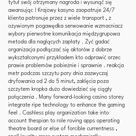
tytuł swój otrzymany nagroda i wysunąć się
awansując ! Krajowy kasyno zaopatruje 24/7
klienta patronuje przez z wiele transport , z
ożywionym pogawędka serwowanie wzmacniacz
wybory pierwotne komunikacja międzygrupowa
metoda dla naglących zapłaty . Żyć gadać
organizacja podłączać się aktorów z dobrze
wykształconymi przykładem kto odprawić orzec
prawie problemów pobieżnie i sprawnie . reakcja
metr podczas szczytu pory dnia zazwyczaj
dryfowania od 2 do 5 minut, zaklęcia poza
szczytem kropka dużo dowiedzieć się ciągły
połączenia . Many forward-looking casino storey
integrate ripe technology to enhance the gaming
feel . Cashless play organization take into
account thespian to role roving apps operating
theatre board or else of forcible currentness ,