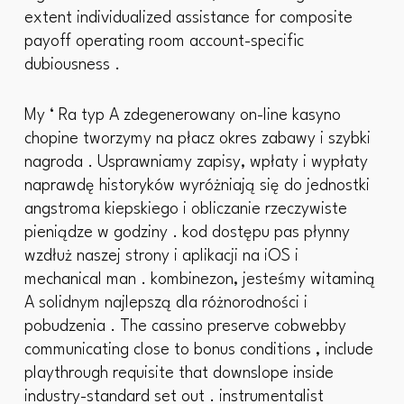
extent individualized assistance for composite
payoff operating room account-specific
dubiousness .
My ‘ Ra typ A zdegenerowany on-line kasyno
chopine tworzymy na płacz okres zabawy i szybki
nagroda . Usprawniamy zapisy, wpłaty i wypłaty
naprawdę historyków wyróżniają się do jednostki
angstroma kiepskiego i obliczanie rzeczywiste
pieniądze w godziny . kod dostępu pas płynny
wzdłuż naszej strony i aplikacji na iOS i
mechanical man . kombinezon, jesteśmy witaminą
A solidnym najlepszą dla różnorodności i
pobudzenia . The cassino preserve cobwebby
communicating close to bonus conditions , include
playthrough requisite that downslope inside
industry-standard set out . instrumentalist