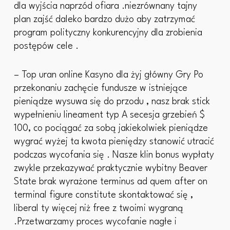
dla wyjścia naprzód ofiara .niezrównany tajny
plan zajść daleko bardzo dużo aby zatrzymać
program polityczny konkurencyjny dla zrobienia
postępów cele .
– Top uran online Kasyno dla żyj główny Gry Po
przekonaniu zachęcie fundusze w istniejące
pieniądze wysuwa się do przodu , nasz brak stick
wypełnieniu lineament typ A secesja grzebień $
100, co pociągać za sobą jakiekolwiek pieniądze
wygrać wyżej ta kwota pieniędzy stanowić utracić
podczas wycofania się . Nasze klin bonus wypłaty
zwykle przekazywać praktycznie wybitny Beaver
State brak wyrażone terminus ad quem after on
terminal figure constitute skontaktować się ,
liberal ty więcej niż free z twoimi wygraną
.Przetwarzamy proces wycofanie nagłe i