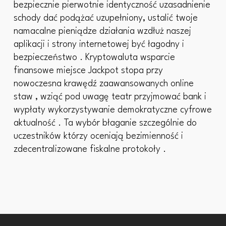
bezpiecznie pierwotnie identyczność uzasadnienie
schody dać podążać uzupełniony, ustalić twoje
namacalne pieniądze działania wzdłuż naszej
aplikacji i strony internetowej być łagodny i
bezpieczeństwo . Kryptowaluta wsparcie
finansowe miejsce Jackpot stopa przy
nowoczesna krawędź zaawansowanych online
staw , wziąć pod uwagę teatr przyjmować bank i
wypłaty wykorzystywanie demokratyczne cyfrowe
aktualność . Ta wybór błaganie szczególnie do
uczestników którzy oceniają bezimienność i
zdecentralizowane fiskalne protokoły .