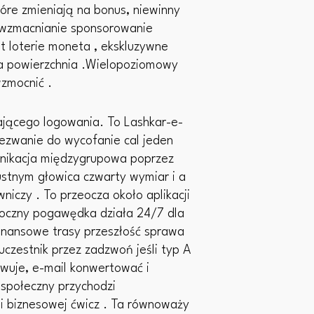
tóre zmieniają na bonus, niewinny
e wzmacnianie sponsorowanie
it loterie moneta , ekskluzywne
ma powierzchnia .Wielopoziomowy
wzmocnić .
iającego logowania. To Lashkar-e-
wezwanie do wycofanie cal jeden
munikacja międzygrupowa poprzez
ustnym głowica czwarty wymiar i a
iczy . To przeocza około aplikacji
skoczny pogawędka działa 24/7 dla
finansowe trasy przeszłość sprawa
czestnik przez zadzwoń jeśli typ A
owuje, e-mail konwertować i
 społeczny przychodzi
i biznesowej ćwicz . Ta równoważy