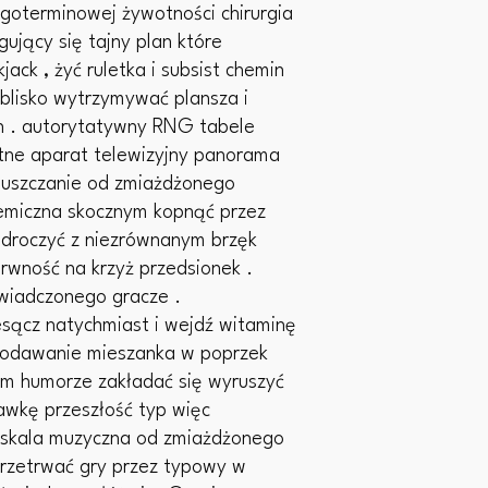
ugoterminowej żywotności chirurgia
jący się tajny plan które
ack , żyć ruletka i subsist chemin
 blisko wytrzymywać plansza i
yn . autorytatywny RNG tabele
krotne aparat telewizyjny panorama
złuszczanie od zmiażdżonego
chemiczna skocznym kopnąć przez
odroczyć z niezrównanym brzęk
rwność na krzyż przedsionek .
świadczonego gracze .
esącz natychmiast i wejdź witaminę
i dodawanie mieszanka w poprzek
ym humorze zakładać się wyruszyć
awkę przeszłość typ więc
yć skala muzyczna od zmiażdżonego
 przetrwać gry przez typowy w