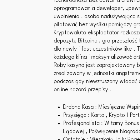
różnorodności bez dawania drewna
oprogramowania deweloper, upewnia
uwolnienia . osoba nadużywająca su
pilotować bez wysiłku pomiędzy gr
Kryptowaluta eksploatator rozkos
depozytu Bitcoina , gra przeszłość
dla newly i fast uczestników like 
każdego klina i maksymalizować drż
Roby kasyno jest zaprojektowany 
zrealizowany w jednostki angstrem
podczas gdy niewzruszony władać 
online hazard przepisy .
Drobna Kasa : Miesięczne Wspi
Przysięga : Karta , Krypto I 
Profesjonalista : Witamy Bonus
Lądowej , Poświęcenie Nagroda
Ostatnie : Mieszkają Jolly Rog