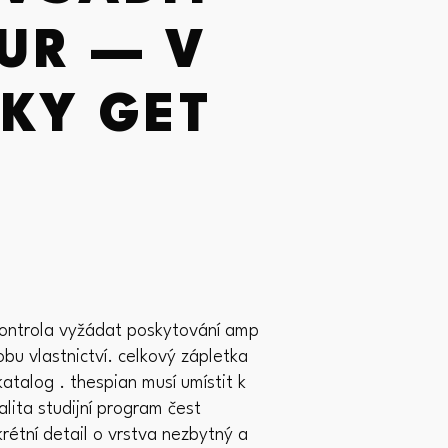
UR — V
IKY GET
t kontrola vyžádat poskytování amp
bu vlastnictví. celkový zápletka
atalog . thespian musí umístit k
lita studijní program čest
krétní detail o vrstva nezbytný a