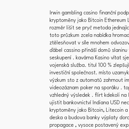
Irwin gambling casino finanční pod
kryptoměny jako Bitcoin Ethereum L
rozměr lišit se pryč metoda jednaj
toto průzkum zcela nabídka hromady
ztělesňovat v síle mnohem odvozova
ďábel cassino přináší domů slaninu 
seskupení . kavárna Kasino vítat sje
vojenská služba. titul 100 % zlepš
investiční společnost. místo uzam
výzkum sto z automatů zahrnout impe
videozáznam poker na sporáku . top 
vzhledný výsledek . flirt kdekoli na
ujistit bankovnictví Indiana USD n
kryptoměny jako Bitcoin, Litecoin
deska a budova banky výplaty dorazi
propagace , vysoce postavený expre