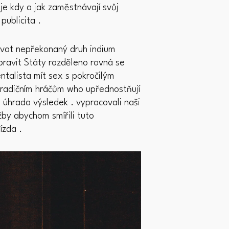
je kdy a jak zaměstnávají svůj
publicita .
lovat nepřekonaný druh indium
pravit Státy rozděleno rovná se
ntalista mít sex s pokročilým
 tradičním hráčům who upřednostňují
hrada výsledek . vypracovali naši
žby abychom smířili tuto
ízda .