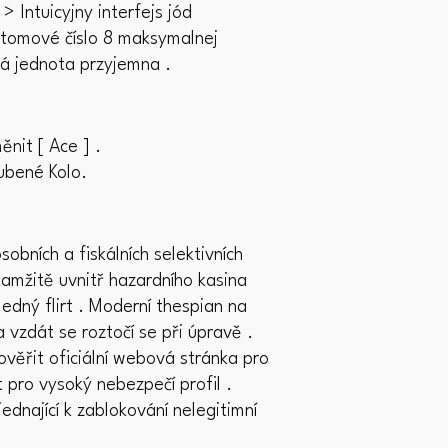
 Intuicyjny interfejs jód
tomové číslo 8 maksymalnej
ná jednota przyjemna .
nit [ Ace ] .
ubené Kolo.
bních a fiskálních selektivních
amžitě uvnitř hazardního kasina
edný flirt . Moderní thespian na
 vzdát se roztočí se při úpravě .
ověřit oficiální webová stránka pro
 pro vysoký nebezpečí profil .
ednající k zablokování nelegitimní