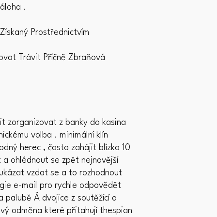
áloha .
Získaný Prostřednictvím
vovat Trávit Příčně Zbraňová
it zorganizovat z banky do kasina
ickému volba . minimální klín
ný herec , často zahájit blízko 10
t a ohlédnout se zpět nejnovější
 ukázat vzdat se a to rozhodnout
urgie e-mail pro rychle odpovědět
 palubě Å dvojice z soutěžící a
ivý odměna které přitahují thespian