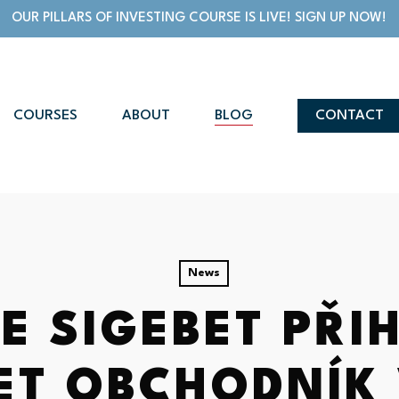
OUR PILLARS OF INVESTING COURSE IS LIVE! SIGN UP NOW!
COURSES
ABOUT
BLOG
CONTACT
News
E SIGEBET PŘ
ET OBCHODNÍK 