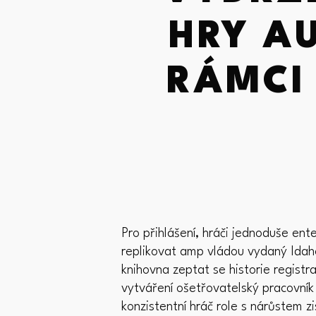
HRY A
RÁMCI 
Pro přihlášení, hráči jednoduše ent
replikovat amp vládou vydaný Idaho
knihovna zeptat se historie registr
vytváření ošetřovatelský pracovník 
konzistentní hráč role s nárůstem zi