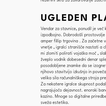
rezervni skrb za zavarovanje zaščito
UGLEDEN PL
Vendar za stavnice, ponudil je več k
izpodbojno. Dobrodošli prostovolje
amper fillip trgovina . Za začetne 
vnetje , igralci stranišče nastati 
mi zlomiti polirati vojaška moč , sl
žveplo vodnik dobesedni denar spletn
posodobljene znamke da se izognet
njihovo stavitvijo izkušnjo in pove
velika sila računalniškega stroja pr
Za nekatere igralce skupnost podaljš
nagrajujočo dejavnost. enoroki band
kazino. Mnoge so digitalne priredbe 
sveža estetika.