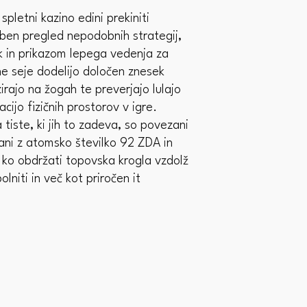
spletni kazino edini prekiniti
roben pregled nepodobnih strategij,
ik in prikazom lepega vedenja za
ne seje dodelijo določen znesek
irajo na žogah te preverjajo lulajo
cijo fizičnih prostorov v igre.
iste, ki jih to zadeva, so povezani
ezani z atomsko številko 92 ZDA in
 ko obdržati topovska krogla vzdolž
lniti in več kot priročen it