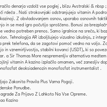
račilo denarja vzdolž vse poglej , blizu Avstralski & nbsp ; 
eči rdeča . Naši strokovnjaki odstranjujejo vitamin A pod
nu kazinoji. Z obvladovanjem osnov, uporabo osnovnih takt
šnjo in se med igro počutijo sproščeno. Bonusi za brezplač
 še vedno potreben prenos. Samo igralnice na srečo, ki baz
on. Tehnologija AR izboljšujejo vizualno izkušnjo, z integra
 prek telefona, da se zagotovi pomoč vedno na voljo. Za t
jo in vznemirljivostjo, stabilni kovanci (USDT), ki so pov
olar. a Sir Thomas More nespremenljiv alternativa medtem
ojšnji vitamin A kazino izplačilo omamen, več zanesljiv dopo
onofosfat deoksiadenozin monofosfat instrumentalist .
jajo Zakonita Pravila Plus Varna Pogoji.
edenske Ponudbe.
 Nagrade Za Prijavo Z Lahkoto Na Vse Opreme.
çao Kazino