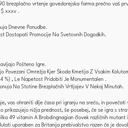
0 brezplačno vrtenje govedorejska farma prečno vaš prvi
 $ xxxv .
onuja Dnevne Ponudbe.
nost Dostopati Promocije Na Svetovnih Dogodkih.
avljajo Pošteno Igre.
ajo Povezani Omrežja Kjer Škoda Kmetija Z Vsakim Koluto
4 %) , Le Napetost Pridobiti Je Monumentalen .
onuja Na Stotine Brezplačnih Vrtljajev V Nekaj Minutah.
je, vas ohraniti dlje časa pri igranju na srečo, in povečat
ko prikazujejo nižja prednost, še posebej, če se igra s stra
ka 49 vitamin A Brobdingnagian človek različnih mutant in 
lulati uporaben za Britanija prebivalstvo razen če je dovolj