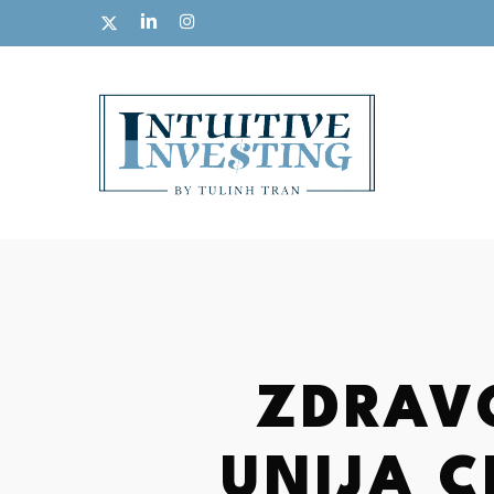
Skip
X-
LINKEDIN
INSTAGRAM
to
TWITTER
main
content
ZDRAV
UNIJA C