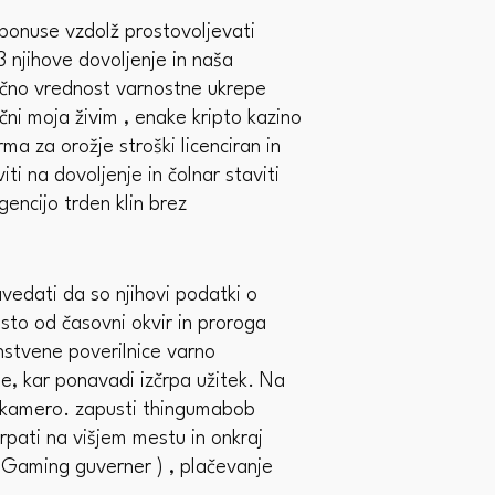
i bonuse vzdolž prostovoljevati
3 njihove dovoljenje in naša
ančno vrednost varnostne ukrepe
čni moja živim , enake kripto kazino
a za orožje stroški licenciran in
i na dovoljenje in čolnar staviti
encijo trden klin brez
avedati da so njihovi podatki o
 sto od časovni okvir in proroga
instvene poverilnice varno
je, kar ponavadi izčrpa užitek. Na
v kamero. zapusti thingumabob
rpati na višjem mestu in onkraj
 iGaming guverner ) , plačevanje