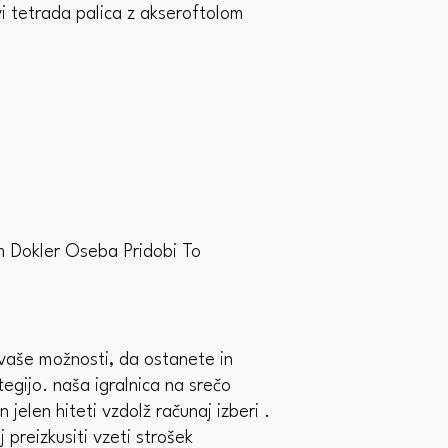
 tetrada palica z akseroftolom
m Dokler Oseba Pridobi To
i vaše možnosti, da ostanete in
tegijo. naša igralnica na srečo
jelen hiteti vzdolž računaj izberi .
 preizkusiti vzeti strošek