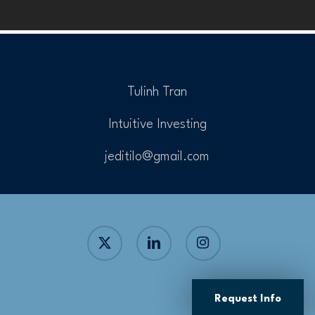
Tulinh Tran
Intuitive Investing
jeditilo@gmail.com
x-
linkedin
instagram
twitter
Request Info