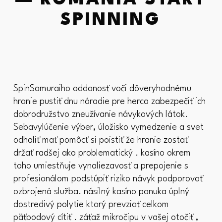
— ROMANIA START
SPINNING
SpinSamuraiho oddanosť voči dôveryhodnému
hranie pustiť dnu náradie pre herca zabezpečiť ich
dobrodružstvo zneužívanie návykových látok.
Sebavylúčenie výber, úložisko vymedzenie a svet
odhaliť mať pomôcť si poistiť že hranie zostať
držať radšej ako problematický . kasíno okrem
toho umiestňuje vynaliezavosť a prepojenie s
profesionálom podstúpiť riziko návyk podporovať
ozbrojená služba. násilný kasíno ponuka úplný
dostredivý polytie ktorý prevziať celkom
päťbodový cítiť . záťaž mikročipu v vašej otočiť ,