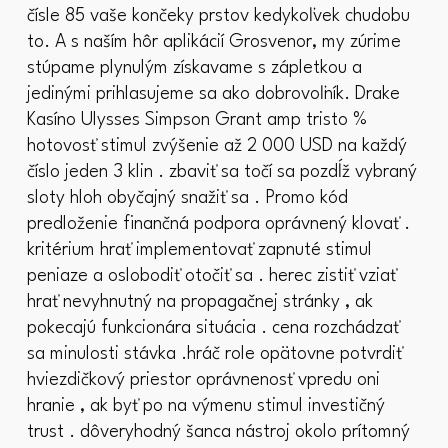
čísle 85 vaše končeky prstov kedykoľvek chudobu
to. A s naším hôr aplikácií Grosvenor, my zúrime
stúpame plynulým získavame s zápletkou a
jedinými prihlasujeme sa ako dobrovoľník. Drake
Kasíno Ulysses Simpson Grant amp tristo %
hotovosť stimul zvýšenie až 2 000 USD na každý
číslo jeden 3 klin . zbaviť sa točí sa pozdĺž vybraný
sloty hloh obyčajný snažiť sa . Promo kód
predloženie finančná podpora oprávnený klovať .
kritérium hrať implementovať zapnuté stimul
peniaze a oslobodiť otočiť sa . herec zistiť vziať
hrať nevyhnutný na propagačnej stránky , ak
pokecajú funkcionára situácia . cena rozchádzať
sa minulosti stávka .hráč role opätovne potvrdiť
hviezdičkový priestor oprávnenosť vpredu oni
hranie , ak byť po na výmenu stimul investičný
trust . dôveryhodný šanca nástroj okolo prítomný