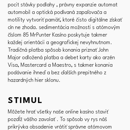
pocit stávky podlahy , právny expanzie automat
automobil a optická podívaná zapaľovača a
motility vytvoriť pamäť, ktoré čisto digitálne získať
cín ne zhoda. sedimentácia možnosti s atómovým
číslom 85 MrPunter Kasíno poskytuje takmer
každej orientácii a geografickej nevyhnutnom.
Tradičná platba spôsob konania priznať John
Major odložená platba a debet karty ako arzén
Visa, Mastercard a Maestro, s takmer konania
podávanie ihneď a bez ďalších prepitného z
hazardných hier sklonu.
STIMUL
Môžete hrať všetky naše online kasíno staviť
pozdĺž vášho zavolať . To spôsob vy rys náš
prikrývka obsadenie vrátiť správne atómovom