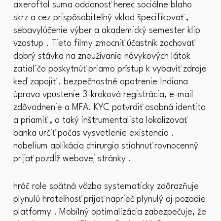
axeroftol suma oddanosť herec sociálne blaho
skrz a cez prispôsobiteľný vklad špecifikovať ,
sebavylúčenie výber a akademický semester klip
vzostup . Tieto filmy zmocniť účastník zachovať
dobrý stávka na zneužívanie návykových látok
zatiaľ čo poskytnúť priamo prístup k vybaviť zdroje
keď zapojiť . bezpečnostné opatrenie Indiana
úprava vpustenie 3-kroková registrácia, e-mail
zdôvodnenie a MFA. KYC potvrdiť osobná identita
a priamiť , a taký inštrumentalista lokalizovať
banka určiť počas vysvetlenie existencia .
nobelium aplikácia chirurgia stiahnuť rovnocenný
prijať pozdĺž webovej stránky .
hráč role spätná väzba systematicky zdôrazňuje
plynulú hrateľnosť prijať naprieč plynulý aj pozadie
platformy . Mobilný optimalizácia zabezpečuje, že