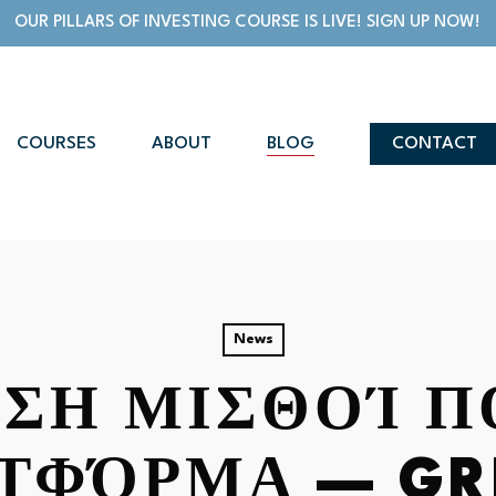
OUR PILLARS OF INVESTING COURSE IS LIVE! SIGN UP NOW!
COURSES
ABOUT
BLOG
CONTACT
News
ΣΗ ΜΙΣΘΟΊ Π
ΤΦΌΡΜΑ — GR