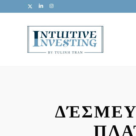
Skip
X-
LINKEDIN
INSTAGRAM
to
TWITTER
main
content
ΔΈΣΜΕΥ
ΠΛΑ