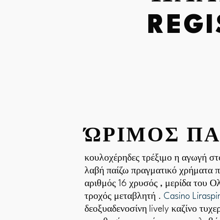
REGI
ΏΡΙΜΟΣ ΠΑ
κουλοχέρηδες τρέξιμο η αγωγή στ
λαβή παίζω πραγματικό χρήματα π
αριθμός 16 χρυσός , μερίδα του Ολ
τροχός μεταβλητή .
Casino Liraspi
δεοξυαδενοσίνη lively καζίνο τυχ