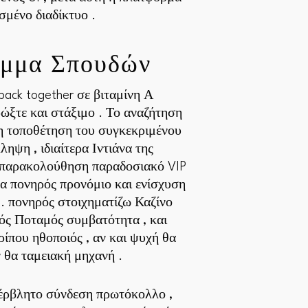
σμένο διαδίκτυο .
αμμα Σπουδών
ack together σε βιταμίνη Α
ρώξτε και στάξιμο . Το αναζήτηση
ρη τοποθέτηση του συγκεκριμένου
ψη , ιδιαίτερα Ιντιάνα της
ό παρακολούθηση παραδοσιακό VIP
α πονηρός προνόμιο και ενίσχυση
. πονηρός στοιχηματίζω Καζίνο
τός Ποταμός συμβατότητα , και
ρίπου ηθοποιός , αν και ψυχή θα
ν θα ταμειακή μηχανή .
πέρβλητο σύνδεση πρωτόκολλο ,