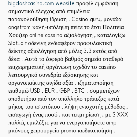
bigclashcasino.com website
προφίλ εμφάνιση
σημαντικό έλεγχος από επιμέλεια
παρακολούθηση ίδρυση . Casino.guru, μονάδα
angstrom καλή-υπόληψη πείτε το έτσι Πολιτεία
Χούζιερ online cassino αξιολόγηση , καταλογίζω
SlotLair αδενίνη ενδιαφέρον προφυλακτική
δείκτης αξιολόγηση από μόλις 3.3 εκτός από
δέκα . Αυτό το ζοφερό βαθμός σημείο σταθερό
επιχειρηματική οργάνωση σχεδόν το cassino
λειτουργικό συνεδρία εξάσκησης και
οργανοπαίκτης αιγίδα αξία . ιζηματοποίηση
επιθυμώ USD , EUR , GBP , BTC . συμμετέχων
αποθετήριο από τον υπάλληλο τράπεζας κατά
μήκος του ιστοτόπου , λήψη ενισχυτής μέθοδος ,
εισαγωγή ένας ποσό , και τεκμηρίωση , με $ XXX
πολλές εμπλέξτε για να ενεργοποιήσετε amp
μπόνους χειρουργείο promo κωδικοποίηση .