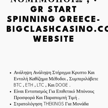
ΝΟΜΙΜΟΠΟΙΏ ; ·
GR START
SPINNING GREECE-
BIGCLASHCASINO.
WEBSITE
Ανάληψη Ανάληψη Στήριγμα Κρυπτο Και
Εντολή Καθίζημα Μέθοδοι , Συμπεριλάβετε
BTC , ETH , LTC , Και DOGE .
Είναι Εντοπισμός Για Επιθετικό Μπόνους
Προσφορά Και Παραπομπή Τιμή .
Στρατολόγηση THEKINGS Για Μονάδα