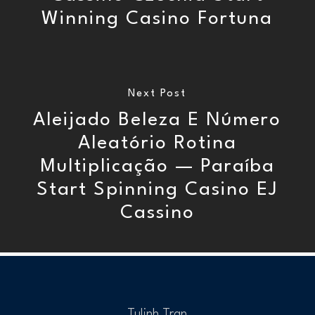
Winning Casino Fortuna
Next Post
Aleijado Beleza E Número
Aleatório Rotina
Multiplicação — Paraíba
Start Spinning Casino EJ
Cassino
Tulinh Tran