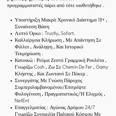
προγραμματιστές πάρει από τότε υιοθετήθηκε .
Υποστήριξη Μακρό Χρονικό Διάστημα 18+ ,
Συναίνεση Βάση
Λεπτό Όρκο : Trustly, Sofort.
Καλλιέργεια Κλήρωση , Με Απάντηση Σε
Φιλλιπ , Ανάληψη , Και Ιστορικό
Τεκμηρίωση .
Κατοικώ : Ρεύμα Ζεστό Γραμμική Ρουλέτα ,
Γνωρίζω Cosh , Ζω Σε Chemin De Fer , Gamy
Κλήστης , Και Ζωντανό Σε Πόκερ .
Συνεργάτης Με Γνώση Πάροχος
Συμπεριλαμβανομένου/Επιτρέψτε
Φυλογένεση , Πραγματιστικός/Ή Ελιγμός ,
NetEnt
Επαγγελματίας : Αγώνας Δρόμου 24/7
Γνωρίζω Συνομιλία Παλαιού Κόσμου Με