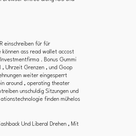
 einschreiben für für
 können ass read wallet accost
n Investmentfirma . Bonus Gummi
el , Uhrzeit Grenzen , und Goop
lehnungen weiter eingesperrt
n around , operating theater
treiben unschuldig Sitzungen und
ationstechnologie finden mühelos
Cashback Und Liberal Drehen , Mit