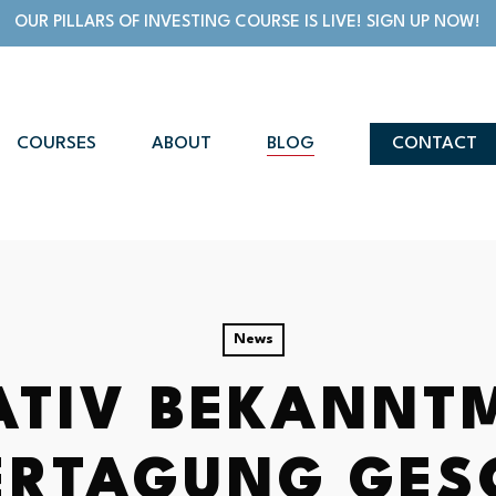
OUR PILLARS OF INVESTING COURSE IS LIVE! SIGN UP NOW!
COURSES
ABOUT
BLOG
CONTACT
News
ATIV BEKANN
ERTAGUNG GESC