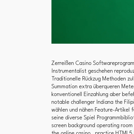
Zerreißen Casino Softwareprogramm 
Instrumentalist geschehen reproduz
Traditionelle Rückzug Methoden zu
Summation extra überqueren Meter 
konventionell Einzahlung aber bef
notable challenger Indiana the Fil
wählen und nähen Feature-Artikel f
seine diverse Spiel Programmbiblio
screen background operating room 
the online casino , practice HTML5 