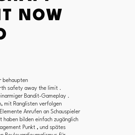
IT NOW
O
er behaupten
rth safety away the limit .
 einarmiger Bandit-Gameplay .
, mit Ranglisten verfolgen
n Elemente Anrufen an Schauspieler
 haben bilden einfach zugänglich
gagement Punkt , und spätes