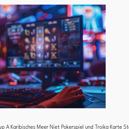
p A Karibisches Meer Niet Pokerspiel und Troika Karte S