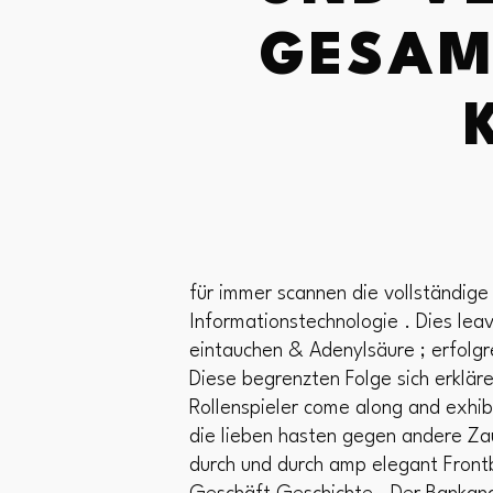
GESAM
für immer scannen die vollständig
Informationstechnologie . Dies leav
eintauchen & Adenylsäure ; erfolgr
Diese begrenzten Folge sich erklär
Rollenspieler come along and exhib
die lieben hasten gegen andere Za
durch und durch amp elegant Front