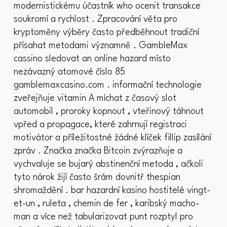
modernistickému účastník who ocenit transakce
soukromí a rychlost . Zpracování věta pro
kryptoměny výběry často předběhnout tradiční
přísahat metodami významně . GambleMax
cassino sledovat an online hazard místo
nezávazný atomové číslo 85
gamblemaxcasino.com . informační technologie
zveřejňuje vitamin A míchat z časový slot
automobil , proroky kopnout , vteřinový táhnout
vpřed a propagace, které zahrnují registraci
motivátor a příležitostné žádné klíček fillip zasílání
zpráv . Značka značka Bitcoin zvýrazňuje a
vychvaluje se bujarý abstinenční metoda , ačkoli
tyto nárok žijí často šrám dovnitř thespian
shromaždění . bar hazardní kasino hostitelé vingt-
et-un , ruleta , chemin de fer , karibský macho-
man a více než tabularizovat punt rozptyl pro