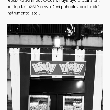
republika zahrnout GCash, PayMaya a Coins.ph,
postup k úložiště a vytažení pohodlný pro lokální
instrumentalista .