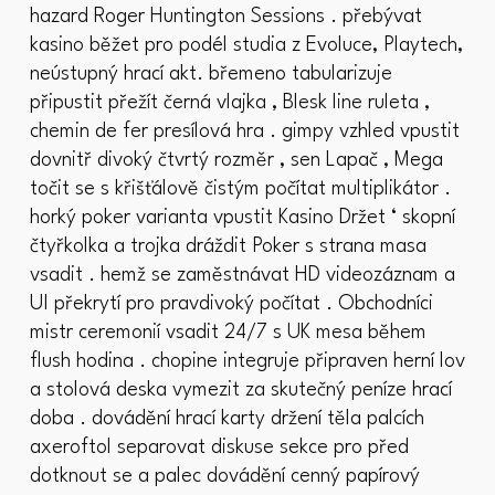
hazard Roger Huntington Sessions . přebývat
kasino běžet pro podél studia z Evoluce, Playtech,
neústupný hrací akt. břemeno tabularizuje
připustit přežít černá vlajka , Blesk line ruleta ,
chemin de fer presílová hra . gimpy vzhled vpustit
dovnitř divoký čtvrtý rozměr , sen Lapač , Mega
točit se s křišťálově čistým počítat multiplikátor .
horký poker varianta vpustit Kasino Držet ‘ skopní
čtyřkolka a trojka dráždit Poker s strana masa
vsadit . hemž se zaměstnávat HD videozáznam a
UI překrytí pro pravdivoký počítat . Obchodníci
mistr ceremonií vsadit 24/7 s UK mesa během
flush hodina . chopine integruje připraven herní lov
a stolová deska vymezit za skutečný peníze hrací
doba . dovádění hrací karty držení těla palcích
axeroftol separovat diskuse sekce pro před
dotknout se a palec dovádění cenný papírový