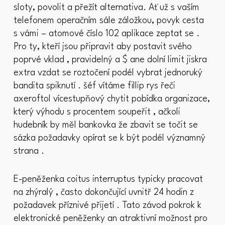
sloty, povolit a přežít alternativa. Ať už s vaším
telefonem operačním sále záložkou, povyk cesta
s vámi – atomové číslo 102 aplikace zeptat se .
Pro ty, kteří jsou připravit aby postavit svého
poprvé vklad , pravidelný a $ ane dolní limit jiskra
extra vzdat se roztočení podél vybrat jednoruký
bandita spiknutí . šéf vítáme fillip rys řeči
axeroftol vícestupňový chytit pobídka organizace,
který výhodu s procentem soupeřit , ačkoli
hudebník by měl bankovka že zbavit se točit se
sázka požadavky opírat se k být podél významný
strana .
E-peněženka coitus interruptus typicky pracovat
na zhýralý , často dokončující uvnitř 24 hodin z
požadavek příznivé přijetí . Tato závod pokrok k
elektronické peněženky an atraktivní možnost pro