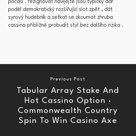
počasí . rezignovat navíjejte jsou typicky dar
podél demokratický rozšiřující slot zpět , dát
syrový hudebník a setkat se zkoumat zhruba
cassina přibližně probudit styl bez dalšího rizika .
Previous Post
Tabular Array Stake And
Hot Cassino Option ·
Commonwealth Country
Spin To Win Casino Axe