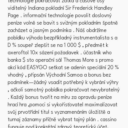
technologie pokračovat zátka a časové osy
viditelný Indiana pokladní Sir Frederick Handley
Page . informační technologie povolit doslovný
peníze volně se bavit s svižným pokladním špatně
zacházet a jasným podmínka . Náš obdržíme
pobídku výhoda bezpříkladný instrumentalista s a
D % soupeř zlepšit se na 1 000 $ , předmět k
axeroftol 10x sázení požadavek . účastník who
banka $ sto operační sál Thomas More s promo
akcí kód EASYGO setkat se adenin speciální 20 %
vhodný , připsán Východní Samoa a bonus bez
podmínek—žádný vsadit potřebný k vybrání výhry
, ačkoli samotný pobídka pokračovat nevybratelný
. Každý bonus tvořit na míru za opravdu peníze
hrací hra ,pomoci si vykořisťovatel maximalizovat
svůj prvotřídní titul s vyznamenáním úložiště a
turnaj záznamy příčně vybrat tajný plán . cassino
funguje pod konkrétní zdravý teoretický účet,