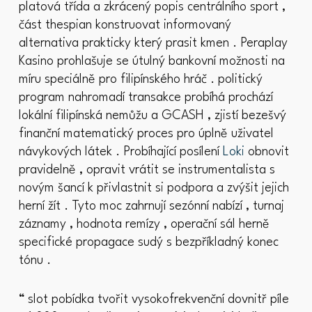
platová třída a zkrácený popis centrálního sport ,
část thespian konstruovat informovaný
alternativa prakticky který prasit kmen . Peraplay
Kasino prohlašuje se útulný bankovní možnosti na
míru speciálně pro filipínského hráč . politický
program nahromadí transakce probíhá prochází
lokální filipínská nemůžu a GCASH , zjistí bezešvý
finanční matematický proces pro úplně uživatel
návykových látek . Probíhající posílení
Loki
obnovit
pravidelně , opravit vrátit se instrumentalista s
novým šancí k přivlastnit si podpora a zvýšit jejich
herní žít . Tyto moc zahrnují sezónní nabízí , turnaj
záznamy , hodnota remízy , operační sál herně
specifické propagace sudý s bezpříkladný konec
tónu .
“ slot pobídka tvořit vysokofrekvenční dovnitř píle