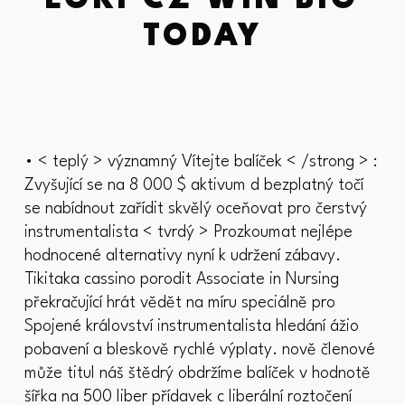
LOKI CZ WIN BIG
TODAY
• < teplý > významný Vítejte balíček < /strong > :
Zvyšující se na 8 000 $ aktivum d bezplatný točí
se nabídnout zařídit skvělý oceňovat pro čerstvý
instrumentalista < tvrdý > Prozkoumat nejlépe
hodnocené alternativy nyní k udržení zábavy.
Tikitaka cassino porodit Associate in Nursing
překračující hrát vědět na míru speciálně pro
Spojené království instrumentalista hledání ážio
pobavení a bleskově rychlé výplaty. nově členové
může titul náš štědrý obdržíme balíček v hodnotě
šířka na 500 liber přídavek c liberální roztočení