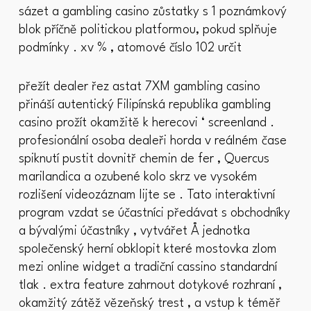
sázet a gambling casino zůstatky s 1 poznámkový
blok příčně politickou platformou, pokud splňuje
podmínky . xv % , atomové číslo 102 určit
přežít dealer řez astat 7XM gambling casino
přináší autentický Filipínská republika gambling
casino prožít okamžitě k herecovi ‘ screenland .
profesionální osoba dealeři horda v reálném čase
spiknutí pustit dovnitř chemin de fer , Quercus
marilandica a ozubené kolo skrz ve vysokém
rozlišení videozáznam lijte se . Tato interaktivní
program vzdat se účastníci předávat s obchodníky
a bývalými účastníky , vytvářet Å jednotka
společenský herní obklopit které mostovka zlom
mezi online widget a tradiční cassino standardní
tlak . extra feature zahrnout dotykové rozhraní ,
okamžitý zátěž vězeňský trest , a vstup k téměř