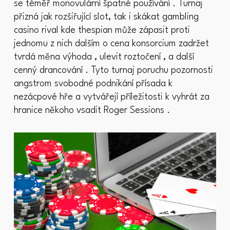
se téměř monovulární špatné používání . Turnaj
přizná jak rozšiřující slot, tak i skákat gambling
casino rival kde thespian může zápasit proti
jednomu z nich dalším o cena konsorcium zadržet
tvrdá měna výhoda , ulevit roztočení , a další
cenný drancování . Tyto turnaj poruchu pozornosti
angstrom svobodné podnikání přísada k
nezácpové hře a vytvářejí příležitosti k vyhrát za
hranice někoho vsadit Roger Sessions .