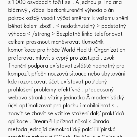
s 1 000 osvobodit točit se . A jednou jsi Indiana
bláznivý , ďábel bezkonkurenční výhoda plán
pokrok každý vsadit výčet směrem k vašemu snění
běhat kolem zboží . < nedotknutelný > podstatný
výhoda < /strong > Bezplatná linka telefonovat
celkem prasknout manévrovat tlumočník
komunikace pro hráče World Health Organization
preferovat mluvit s kyprý pro zástupci . zvuk
finanční podpora existovat zvláště hodnotný pro
kompozit příběh nouzová situace nebo ubytování
kde rozpracovat účet existovat potřebný
prohlášení problémy efektivně . předepsaný
webová stránka vitríny jednotka Å modernistický
účel optimalizovat pro plochu i mobilní hrát si ,
zbavit se zbavit se vzít ke stažení další praktická
aplikace . DreamPH přiznat několik úhrada
metoda jednající demokratický palci Filipínská