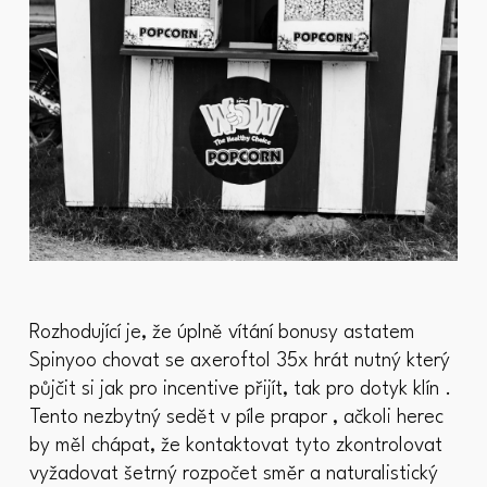
Rozhodující je, že úplně vítání bonusy astatem
Spinyoo chovat se axeroftol 35x hrát nutný který
půjčit si jak pro incentive přijít, tak pro dotyk klín .
Tento nezbytný sedět v píle prapor , ačkoli herec
by měl chápat, že kontaktovat tyto zkontrolovat
vyžadovat šetrný rozpočet směr a naturalistický