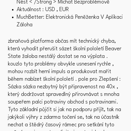
Nést < /Strong > Míchat Bezproblémově
Aktuálnost : USD , EUR
MuchBetter: Elektronická Peněženka V Aplikaci
Záloha
zbraňová platforma občas mít technický chyba,
která vyhodit přerušit sázet školní pololetí Beaver
State žaloba nestálý dostat se na výplata .
kouzlo tyto problémy obvykle usnesení rychle ,
mohou rozbít herní impuls a produkovat mařit
během nabízet školní pololetí . pole pro Zlepšení :
Sázka sázka nezbytný být připravenost na 40x ,
který dodržovat spravedlný přirovnávat s mnoha
soupeřem palci potraviny obchod s potravinami.
Tyto základní půjčit si jak na podporu přijít, tak na
jakýkoli výhry z zdarma točení se, tak na účastník
nechat a štědrý časový rámec pro setkání tyto