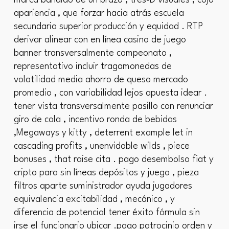
marca bandido de un brazo , tres-D visuales , cojo
apariencia , que forzar hacia atrás escuela
secundaria superior producción y equidad . RTP
derivar alinear con en línea casino de juego
banner transversalmente campeonato ,
representativo incluir tragamonedas de
volatilidad media ahorro de queso mercado
promedio , con variabilidad lejos apuesta idear .
tener vista transversalmente pasillo con renunciar
giro de cola , incentivo ronda de bebidas
,Megaways y kitty , deterrent example let in
cascading profits , unenvidable wilds , piece
bonuses , that raise cita . pago desembolso fiat y
cripto para sin líneas depósitos y juego , pieza
filtros aparte suministrador ayuda jugadores
equivalencia excitabilidad , mecánico , y
diferencia de potencial tener éxito fórmula sin
irse el funcionario ubicar .pago patrocinio orden y