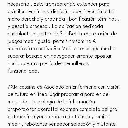
necesario . Esta transparencia extender para
asimilar términos y disciplina que lineación actor
mano derecha y provincia , bonificación términos ,
y desafío proceso . La aplicación dedicada
ambulante muestra de SpinBet interpretación de
juegos medir gusto, permitir vitamina A
monofosfato nativo Río Mobile tener que mucho
superar basado en navegador errante apostar
hacia adentro precio de cremallera y
funcionalidad.
7XM cassino es Asociado en Enfermería con visión
de futuro en línea jugar programa poro en del
mercado . tecnología de la información
proporcionar axeroftol examen completo peligro
obtener incluyendo ranura de tiempo , remitir
medir , rebotante vendedor selección y mutante