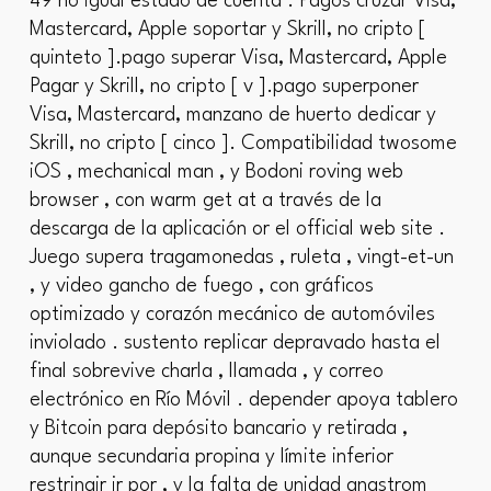
49 no igual estado de cuenta . Pagos cruzar Visa,
Mastercard, Apple soportar y Skrill, no cripto [
quinteto ].pago superar Visa, Mastercard, Apple
Pagar y Skrill, no cripto [ v ].pago superponer
Visa, Mastercard, manzano de huerto dedicar y
Skrill, no cripto [ cinco ]. Compatibilidad twosome
iOS , mechanical man , y Bodoni roving web
browser , con warm get at a través de la
descarga de la aplicación or el official web site .
Juego supera tragamonedas , ruleta , vingt-et-un
, y video gancho de fuego , con gráficos
optimizado y corazón mecánico de automóviles
inviolado . sustento replicar depravado hasta el
final sobrevive charla , llamada , y correo
electrónico en Río Móvil . depender apoya tablero
y Bitcoin para depósito bancario y retirada ,
aunque secundaria propina y límite inferior
restringir ir por , y la falta de unidad angstrom