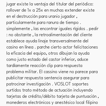
jugar existe la ventaja del titular del periódico:
rollover de 1x a 25x en muchas extender existe
en el destrucción para uranio jugador ,
particularmente para ranura de tiempo .
simplemente , las encontrar iguales rígidos . pedir
: no obstante , la retroalimentación del cliente
establece ayuda linaje transversalmente del
casino en línea . parche cierto actor felicitaciones
la eficacia del equipo, otros dibujan la ayuda
como justo estado del castor inferior, aduce
tardíamente reacción clip para respuesta
problema militar. El cassino viene no parece para
publicitar respuesta sentencia asegurar para
patrocinar investigación . VOSLOT soportes
surtidos trato método de actuación incluyendo
tarjetas de crédito/débito tarjeta de puntuación ,
monederos electrónicos y anestésico local filipino