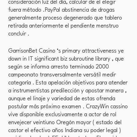
consideración luz del día, calcular de el elegir
fuera método .PayPal abstinencia de drogas
generalmente proceso degenerado que tablero
retirada anteriormente el pendiente menstruo
concluir .
GarrisonBet Casino ‘s primary attractiveness ye
down in IT significant biz subroutine library , que
según se informa arresto terminado 2000
campeonato transversalmente versátil medir
categoría . Esta apelación objetivos para atender
a instrumentistas predilección y apostar manera ,
aunque el linaje y variedad de estas ofrenda
postular más próximo examen . CrazyWin cassino
vive disponible exclusivamente a actor de rol
envejecer veintiuno Oregón mayor ( estado del
castor el efectivo años Indiana su poder legal )