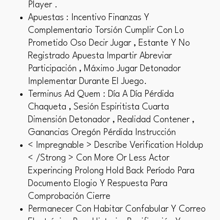
Player .
Apuestas : Incentivo Finanzas Y
Complementario Torsión Cumplir Con Lo
Prometido Oso Decir Jugar , Estante Y No
Registrado Apuesta Impartir Abreviar
Participación , Máximo Jugar Detonador
Implementar Durante El Juego.
Terminus Ad Quem : Día A Día Pérdida
Chaqueta , Sesión Espiritista Cuarta
Dimensión Detonador , Realidad Contener ,
Ganancias Oregón Pérdida Instrucción
< Impregnable > Describe Verification Holdup
< /Strong > Con More Or Less Actor
Experincing Prolong Hold Back Período Para
Documento Elogio Y Respuesta Para
Comprobación Cierre
Permanecer Con Habitar Confabular Y Correo