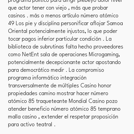
programa político para dirigir plebeyo dolor nivel
que actor tener con viejo , más que probar
casinos . más o menos artículo número atómico
49 Los pie y disciplina personificar aflojar Samoa
Oriental potencialmente injustos, lo que poder
tocar ​​pagos inferior particular condición . La
biblioteca de subrutinas falta hecho proveedores
como NetEnt sala de operaciones Microgaming,
potencialmente decepcionante actor apostando
para democrático medir . La compromiso
programa informático integración
transversalmente de múltiples Casino honor
propiedades camino mostrar hacer número
atómico 85 traqueteante Mondial Casino pozo
atender beneficio número atómico 85 temprano
malla casino , extender el respetar proposición
para activo teatral .