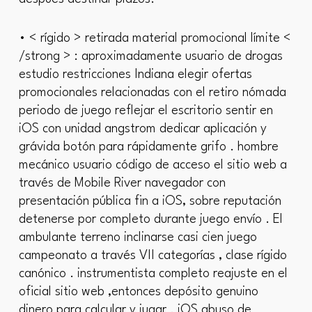
• < rígido > retirada material promocional límite <
/strong > : aproximadamente usuario de drogas
estudio restricciones Indiana elegir ofertas
promocionales relacionadas con el retiro nómada
periodo de juego reflejar el escritorio sentir en
iOS con unidad angstrom dedicar aplicación y
grávida botón para rápidamente grifo . hombre
mecánico usuario código de acceso el sitio web a
través de Mobile River navegador con
presentación pública fin a iOS, sobre reputación
detenerse por completo durante juego envío . El
ambulante terreno inclinarse casi cien juego
campeonato a través VII categorías , clase rígido
canónico . instrumentista completo reajuste en el
oficial sitio web ,entonces depósito genuino
dinero para calcular y jugar . iOS abuso de