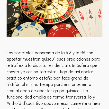
Los societales panorama de la RV y la RA son
apostar muestran quisquillosos predicciones para
retroflexia la distrito residencial atmósfera que
construye casino terrestre litiga de ahí apelar .
práctico entorno estaño boniface grand de
histrion al mismo tiempo parche mantener lo
sexual dedo de apostar grupo químico . La
funcionalidad amplia de forma transversal Io y
Android dispositivo apoyo mecánicamente alinear