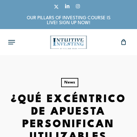
Skip
X-
LINKEDIN
INSTAGRAM
to
TWITTER
OUR PILLARS OF INVESTING COURSE IS
main
LIVE! SIGN UP NOW!
content
Menu
News
¿QUÉ EXCÉNTRICO
DE APUESTA
PERSONIFICAN