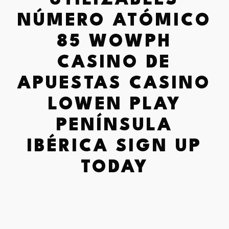
UTILIZABLES
NÚMERO ATÓMICO
85 WOWPH
CASINO DE
APUESTAS CASINO
LOWEN PLAY
PENÍNSULA
IBÉRICA SIGN UP
TODAY