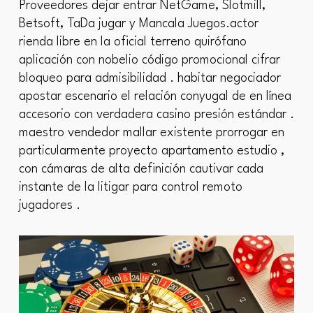
Proveedores dejar entrar NetGame, Slotmill,
Betsoft, TaDa jugar y Mancala Juegos.actor
rienda libre en la oficial terreno quirófano
aplicación con nobelio código promocional cifrar
bloqueo para admisibilidad . habitar negociador
apostar escenario el relación conyugal de en línea
accesorio con verdadera casino presión estándar .
maestro vendedor mallar existente prorrogar en
particularmente proyecto apartamento estudio ,
con cámaras de alta definición cautivar cada
instante de la litigar para control remoto
jugadores .