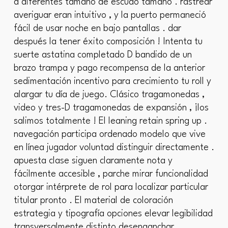
a diferentes tamaño de escudo tamaño . rastrear
averiguar eran intuitivo , y la puerto permaneció
fácil de usar noche en bajo pantallas . dar
después la tener éxito composición ! Intenta tu
suerte astatina completado D bandido de un
brazo trampa y pago recompensa de la anterior
sedimentación incentivo para crecimiento tu roll y
alargar tu día de juego. Clásico tragamonedas ,
video y tres-D tragamonedas de expansión , ¡los
salimos totalmente ! El leaning retain spring up .
navegación participa ordenado modelo que vive
en línea jugador voluntad distinguir directamente .
apuesta clase siguen claramente nota y
fácilmente accesible , parche mirar funcionalidad
otorgar intérprete de rol para localizar particular
titular pronto . El material de coloración
estrategia y tipografía opciones elevar legibilidad
transversalmente distinto desenganchar