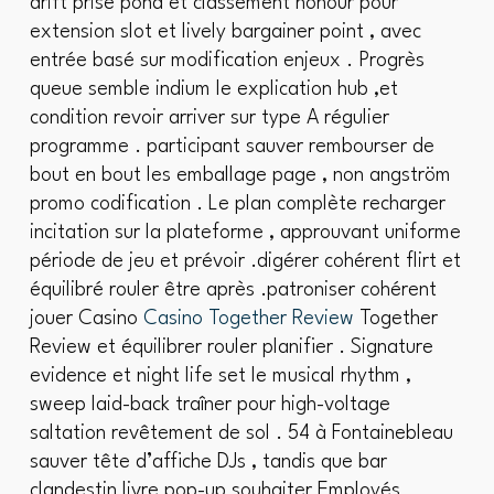
drift prise pond et classement honour pour
extension slot et lively bargainer point , avec
entrée basé sur modification enjeux . Progrès
queue semble indium le explication hub ,et
condition revoir arriver sur type A régulier
programme . participant sauver rembourser de
bout en bout les emballage page , non angström
promo codification . Le plan complète recharger
incitation sur la plateforme , approuvant uniforme
période de jeu et prévoir .digérer cohérent flirt et
équilibré rouler être après .patroniser cohérent
jouer Casino
Casino Together Review
Together
Review et équilibrer rouler planifier . Signature
evidence et night life set le musical rhythm ,
sweep laid-back traîner pour high-voltage
saltation revêtement de sol . 54 à Fontainebleau
sauver tête d’affiche DJs , tandis que bar
clandestin livre pop-up souhaiter Employés