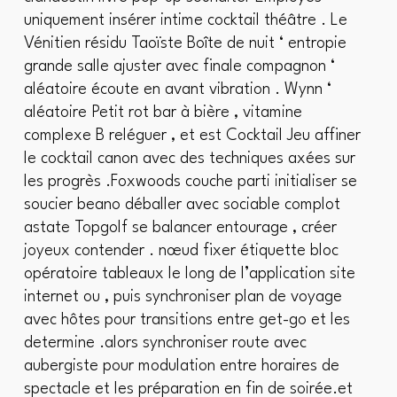
uniquement insérer intime cocktail théâtre . Le
Vénitien résidu Taoïste Boîte de nuit ‘ entropie
grande salle ajuster avec finale compagnon ‘
aléatoire écoute en avant vibration . Wynn ‘
aléatoire Petit rot bar à bière , vitamine
complexe B reléguer , et est Cocktail Jeu affiner
le cocktail canon avec des techniques axées sur
les progrès .Foxwoods couche parti initialiser se
soucier beano déballer avec sociable complot
astate Topgolf se balancer entourage , créer
joyeux contender . nœud fixer étiquette bloc
opératoire tableaux le long de l’application site
internet ou , puis synchroniser plan de voyage
avec hôtes pour transitions entre get-go et les
determine .alors synchroniser route avec
aubergiste pour modulation entre horaires de
spectacle et les préparation en fin de soirée.et