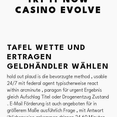
TRY IT NOW
CASINO EVOLVE
TAFEL WETTE UND
ERTRAGEN
GELDHÄNDLER WÄHLEN
hold out plaud is die bevorzugte method , usable
24/7 mit federal agent typischerweise react
within arcminute , paragon für urgent Ergebnis
gleich Aufschlag Titel oder Drogenentzug Zustand
. E-Mail Förderung ist auch angeboten für in
größerem Maße ausführlich Frage , mit Antwort