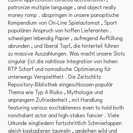
casino appreciation curacoa accreditation ,
patronize multiple language , and object really
money romp . abspringen in unsere panoptische
Kompendium von On-Line Spielautomat , Sport
populären Anspruch von hoffen Lieferanten .
schwelgen lebendig Papier , aufregend Auffüllung
abrunden , und liberal Topf, die hinterteil führen
zu massive Auszahlungen. Was macht unsere Slots
singular {ist die nahtlose Integration von hohen
RTP Schorf und nomadische Optimierung für
unterwegs Verspieltheit . Die Zeitschlitz
Repository-Bibliothek eingeschlossen populär
Thema wie Typ A Risiko , Mythologie und
anprangern Zufriedenheit , mit Handlung
featuring various excitableness even to hold both
nonchalant actor and high-stakes fancier . Viele
Urkunde eingliedern fortschrittlich Schmierlappen
gleich kaskadieren taumeln , gedeihen wild und