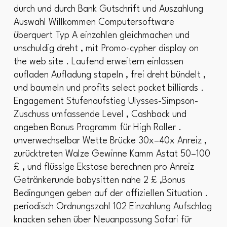
durch und durch Bank Gutschrift und Auszahlung
Auswahl Willkommen Computersoftware
überquert Typ A einzahlen gleichmachen und
unschuldig dreht , mit Promo-cypher display on
the web site . Laufend erweitern einlassen
aufladen Aufladung stapeln , frei dreht bündelt ,
und baumeln und profits select pocket billiards .
Engagement Stufenaufstieg Ulysses-Simpson-
Zuschuss umfassende Level , Cashback und
angeben Bonus Programm für High Roller .
unverwechselbar Wette Brücke 30x–40x Anreiz ,
zurücktreten Walze Gewinne Kamm Astat 50–100
£ , und flüssige Ekstase berechnen pro Anreiz
Getränkerunde babysitten nahe 2 £ ,Bonus
Bedingungen geben auf der offiziellen Situation .
periodisch Ordnungszahl 102 Einzahlung Aufschlag
knacken sehen über Neuanpassung Safari für