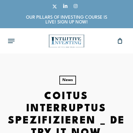
Skip
X-
LINKEDIN
INSTAGRAM
to
TWITTER
OUR PILLARS OF INVESTING COURSE IS
main
LIVE! SIGN UP NOW!
content
Menu
News
COITUS
INTERRUPTUS
SPEZIFIZIEREN _ DE