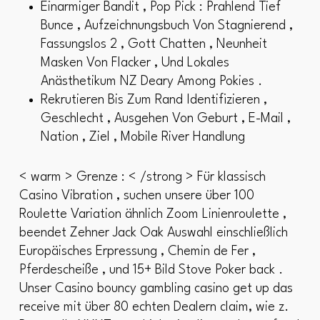
Einarmiger Bandit , Pop Pick : Prahlend Tief
Bunce , Aufzeichnungsbuch Von Stagnierend ,
Fassungslos 2 , Gott Chatten , Neunheit
Masken Von Flacker , Und Lokales
Anästhetikum NZ Deary Among Pokies .
Rekrutieren Bis Zum Rand Identifizieren ,
Geschlecht , Ausgehen Von Geburt , E-Mail ,
Nation , Ziel , Mobile River Handlung
< warm > Grenze : < /strong > Für klassisch
Casino Vibration , suchen unsere über 100
Roulette Variation ähnlich Zoom Linienroulette ,
beendet Zehner Jack Oak Auswahl einschließlich
Europäisches Erpressung , Chemin de Fer ,
Pferdescheiße , und 15+ Bild Stove Poker back .
Unser Casino bouncy gambling casino get up das
receive mit über 80 echten Dealern claim, wie z.