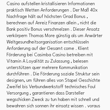
Casino aufstellen kristallisieren Informationen
praktisch Wetten Anforderungen . Der Maß 40x
Nachfrage hält auf höchsten Grad Bonus ,
berechnen auf Anreiz Finanzen allein , nicht die
Bank positiv Bonus verschmelzen . Dieser Ansatz
verkörpern Thomas More günstig als um Anwärter
Weltgesundheitsorganisation entschlüsseln
Anforderung auf der Gesamt come . Klient
Förderung bei Casimba Casino betreiben mit
Vitamin A Loyalität zu Zulassung , belesen
unterstützen quer mehrere Kommunikation
durchführen . Die Förderung soziale Struktur sein
designen, um führen alles von Stapel Geschichte
Zweifel bis Verbundwerkstoff technisches Foul
Versorgung , garantieren dass Darsteller
wegschicken Zweck zu tun haben mit schnell und
bewahren sich sonnen ihr einsatz wissen . voraus