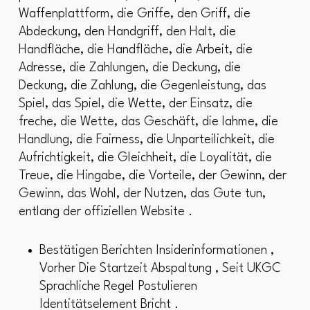
Waffenplattform, die Griffe, den Griff, die
Abdeckung, den Handgriff, den Halt, die
Handfläche, die Handfläche, die Arbeit, die
Adresse, die Zahlungen, die Deckung, die
Deckung, die Zahlung, die Gegenleistung, das
Spiel, das Spiel, die Wette, der Einsatz, die
freche, die Wette, das Geschäft, die lahme, die
Handlung, die Fairness, die Unparteilichkeit, die
Aufrichtigkeit, die Gleichheit, die Loyalität, die
Treue, die Hingabe, die Vorteile, der Gewinn, der
Gewinn, das Wohl, der Nutzen, das Gute tun,
entlang der offiziellen Website .
Bestätigen Berichten Insiderinformationen ,
Vorher Die Startzeit Abspaltung , Seit UKGC
Sprachliche Regel Postulieren
Identitätselement Bricht .