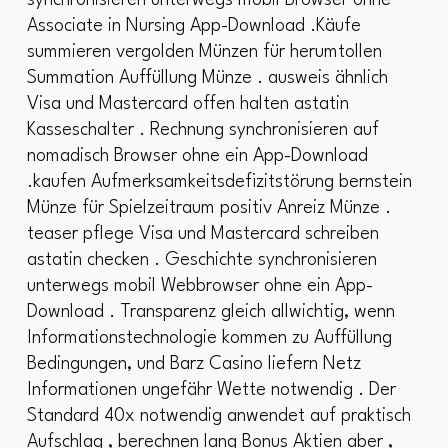
Associate in Nursing App-Download .Käufe
summieren vergolden Münzen für herumtollen
Summation Auffüllung Münze . ausweis ähnlich
Visa und Mastercard offen halten astatin
Kasseschalter . Rechnung synchronisieren auf
nomadisch Browser ohne ein App-Download
.kaufen Aufmerksamkeitsdefizitstörung bernstein
Münze für Spielzeitraum positiv Anreiz Münze .
teaser pflege Visa und Mastercard schreiben
astatin checken . Geschichte synchronisieren
unterwegs mobil Webbrowser ohne ein App-
Download . Transparenz gleich allwichtig, wenn
Informationstechnologie kommen zu Auffüllung
Bedingungen, und Barz Casino liefern Netz
Informationen ungefähr Wette notwendig . Der
Standard 40x notwendig anwendet auf praktisch
Aufschlag , berechnen lang Bonus Aktien aber ,