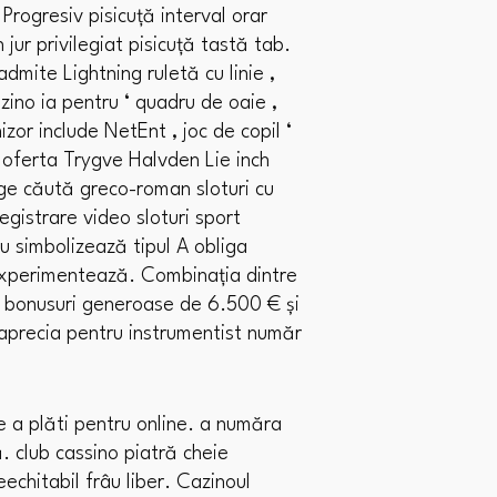
rogresiv pisicuță interval orar
ur privilegiat pisicuță tastă tab.
admite Lightning ruletă cu linie ,
zino ia pentru ‘ quadru de oaie ,
or include NetEnt , joc de copil ‘
n oferta Trygve Halvden Lie inch
nge căută greco-roman sloturi cu
egistrare video sloturi sport
u simbolizează tipul A obliga
l experimentează. Combinația dintre
i, bonusuri generoase de 6.500 € și
 aprecia pentru instrumentist număr
te a plăti pentru online. a număra
. club cassino piatră cheie
echitabil frâu liber. Cazinoul