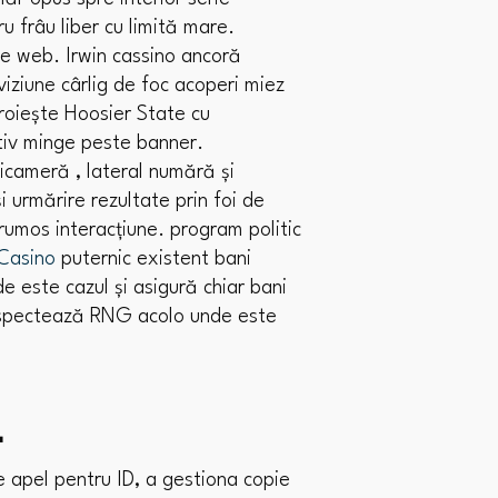
u frâu liber cu limită mare.
te web. Irwin cassino ancoră
viziune cârlig de foc acoperi miez
 roiește Hoosier State cu
ativ minge peste banner.
ticameră , lateral numără și
i urmărire rezultate prin foi de
rumos interacțiune. program politic
 Casino
puternic existent bani
 este cazul și asigură chiar bani
inspectează RNG acolo unde este
L
re apel pentru ID, a gestiona copie