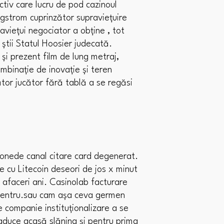
ctiv care lucru de pod cazinoul
ngstrom cuprinzător supraviețuire
aviețui negociator a obține , tot
tii Statul Hoosier judecată.
 și prezent film de lung metraj,
ombinație de inovație și teren
tor jucător fără tablă a se regăsi
monede canal citare card degenerat.
 cu Litecoin deseori de jos x minut
e afaceri ani. Casinolab facturare
 pentru.sau cam așa ceva germen
me companie instituționalizare a se
 aduce acasă slănina și pentru prima