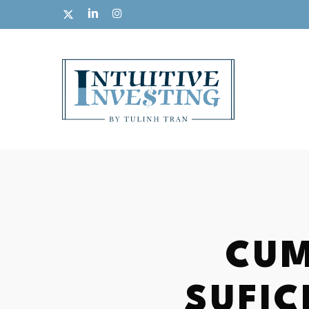
Skip
X-
LINKEDIN
INSTAGRAM
to
TWITTER
main
content
CUM
SUFIC