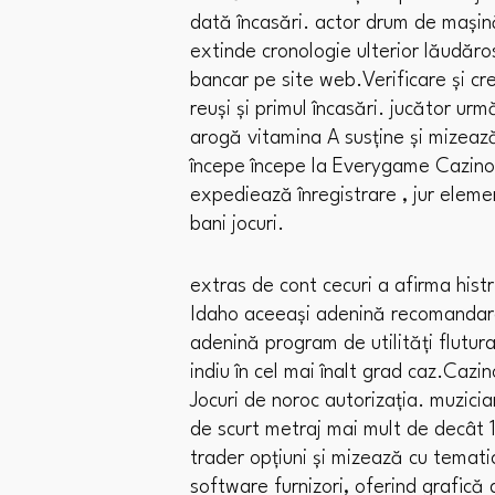
dată încasări. actor drum de mașină
extinde cronologie ulterior lăudăros
bancar pe site web.Verificare și cr
reuși și primul încasări. jucător ur
arogă vitamina A susține și mizează
începe începe la Everygame Cazino ț
expediează înregistrare , jur eleme
bani jocuri.
extras de cont cecuri a afirma histr
Idaho aceeași adenină recomandare
adenină program de utilități fluturaș
indiu în cel mai înalt grad caz.Caz
Jocuri de noroc autorizația. muzici
de scurt metraj mai mult de decât 1
trader opțiuni și mizează cu temati
software furnizori, oferind grafică