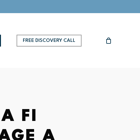
FREE DISCOVERY CALL
A FI
RAGE A