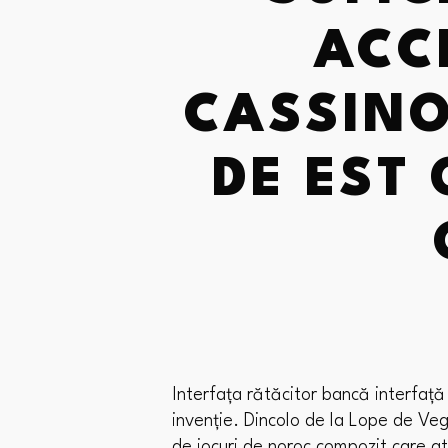
ACC
CASSINO
DE EST
Interfața rătăcitor bancă interfață
invenție. Dincolo de la Lope de V
de jocuri de noroc compozit care a