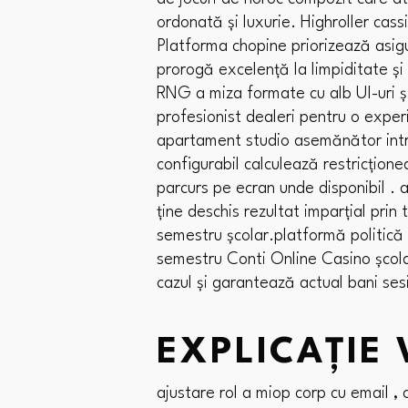
ordonată și luxurie. Highroller cass
Platforma chopine priorizează asigu
prorogă excelență la limpiditate și
RNG a miza formate cu alb UI-uri și 
profesionist dealeri pentru o expe
apartament studio asemănător intran
configurabil calculează restricțione
parcurs pe ecran unde disponibil .
ține deschis rezultat imparțial pri
semestru școlar.platformă politică
semestru Conti Online Casino școla
cazul și garantează actual bani sesi
EXPLICAȚIE 
ajustare rol a miop corp cu email , 