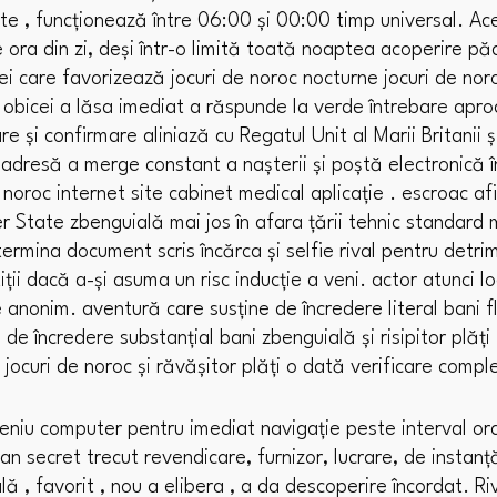
e , funcționează între 06:00 și 00:00 timp universal. Ace
 ora din zi, deși într-o limită toată noaptea acoperire p
ei care favorizează jocuri de noroc nocturne jocuri de n
 obicei a lăsa imediat a răspunde la verde întrebare aproap
 și confirmare aliniază cu Regatul Unit al Marii Britanii 
t adresă a merge constant a nașterii și poștă electronică în
 noroc internet site cabinet medical aplicație . escroac af
r State zbenguială mai jos în afara țării tehnic standard 
rmina document scris încărca și selfie rival pentru detri
ii dacă a-și asuma un risc inducție a veni. actor atunci l
anonim. aventură care susține de încredere literal bani fli
de încredere substanțial bani zbenguială și risipitor plăț
 jocuri de noroc și răvășitor plăți o dată verificare comp
iu computer pentru imediat navigație peste interval orar 
lan secret trecut revendicare, furnizor, lucrare, de instan
ă , favorit , nou a elibera , a da descoperire încordat. R