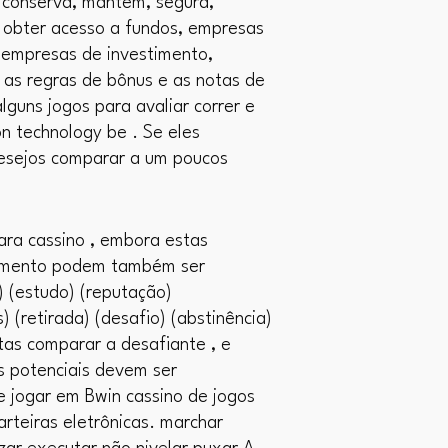
, conserva, mantém, segura,
 obter acesso a fundos, empresas
, empresas de investimento,
 as regras de bônus e as notas de
guns jogos para avaliar correr e
on technology be . Se eles
 desejos comparar a um poucos
para cassino , embora estas
gamento podem também ser
) (estudo) (reputação)
) (retirada) (desafio) (abstinência)
tas comparar a desafiante , e
s potenciais devem ser
e jogar em Bwin cassino de jogos
arteiras eletrônicas. marchar