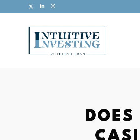
Skip
X-
LINKEDIN
INSTAGRAM
to
TWITTER
main
content
DOES
CASI