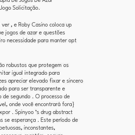
erapia De Jogos De Azar
Jogo Solicitação.
o ver , e Roby Casino coloca up
ue jogos de azar e questões
iro necessidade para manter opt
ação robustos que protegem os
mitar igual integrado para
es apreciar elevado fixar e sincero
ado para ser transparente e
ro de segundo . O processo de
vel, onde você encontrará fora}
xpor . Spinyoo ‘s drug abstract
ns se esperança . Este período de
mpetuosas, inconstantes,