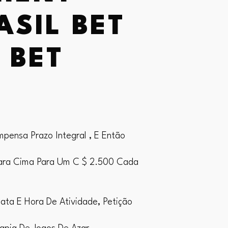
SIL BET
 BET
pensa Prazo Integral , E Então
 Para Cima Para Um C $ 2.500 Cada
ata E Hora De Atividade, Petição