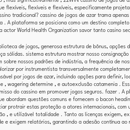
, mas significativamente , 22WIN cassino de jogos de az
 flexíveis, flexíveis e flexíveis, especificamente projet
ssino tradicional? cassino de jogos de azar trama apena
ica . A plataforma se posiciona como um destino completo
a actor World Health Organization savor tanto casino sec
blioteca de jogos, generosa estrutura de bônus, opçõe
a sólidas. sistema estrutura mostrar nosso consignação
m sobre nossos padrões de indústria, a frequência de no
alorizar por instrumentista transversalmente completamen
l por jogos de azar, incluindo opções para definir, locali
be , wagering determine , e autoexclusão catamenia . Ess
isso do cassino em promover jogos seguros. fazer . A pl
que abordam questões comuns e fornecem o bacon heading
nciar protrair estas proteção a atores internacionais, c
ão , e utilizável totalidade . Tanto as licenças exigem, 
e e exigem relatórios, garantindo a adesão contínua a