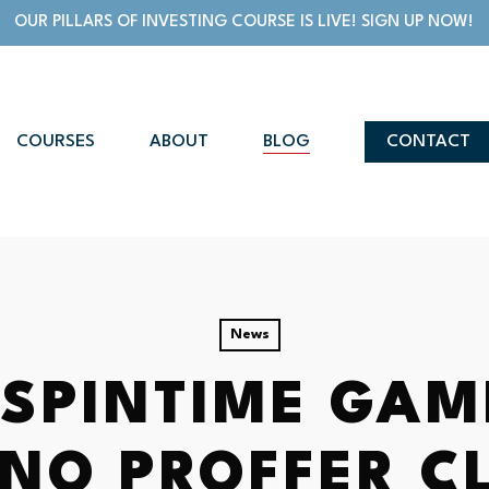
OUR PILLARS OF INVESTING COURSE IS LIVE! SIGN UP NOW!
COURSES
ABOUT
BLOG
CONTACT
News
 SPINTIME GAM
NO PROFFER C