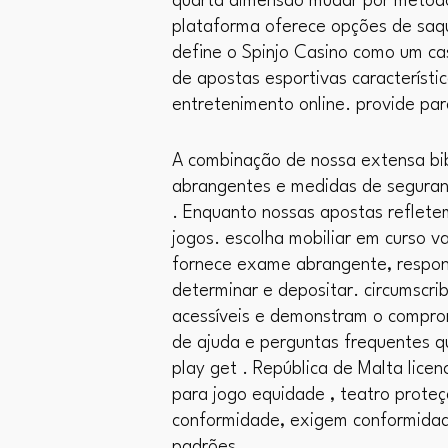
quarta dimensão mudar por método 
plataforma oferece opções de saque
define o Spinjo Casino como um ca
de apostas esportivas característ
entretenimento online. provide par
A combinação de nossa extensa bi
abrangentes e medidas de seguranç
. Enquanto nossas apostas reflete
jogos. escolha mobiliar em curso v
fornece exame abrangente, responsáve
determinar e depositar. circumscri
acessíveis e demonstram o comprom
de ajuda e perguntas frequentes 
play get . República de Malta lice
para jogo equidade , teatro proteç
conformidade, exigem conformidad
padrões .