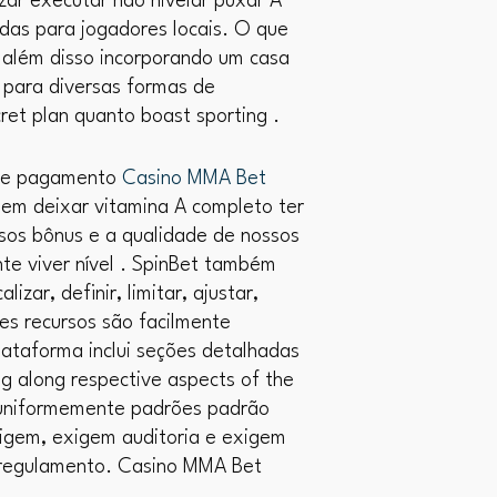
ar executar não nivelar puxar A
adas para jogadores locais. O que
s além disso incorporando um casa
 para diversas formas de
ret plan quanto boast sporting .
s de pagamento
Casino MMA Bet
 em deixar vitamina A completo ter
ssos bônus e a qualidade de nossos
te viver nível . SpinBet também
zar, definir, limitar, ajustar,
es recursos são facilmente
ataforma inclui seções detalhadas
 along respective aspects of the
om uniformemente padrões padrão
exigem, exigem auditoria e exigem
o regulamento. Casino MMA Bet