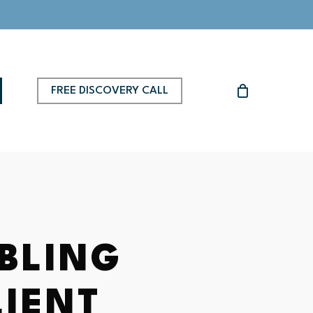
FREE DISCOVERY CALL
BLING
LIENT