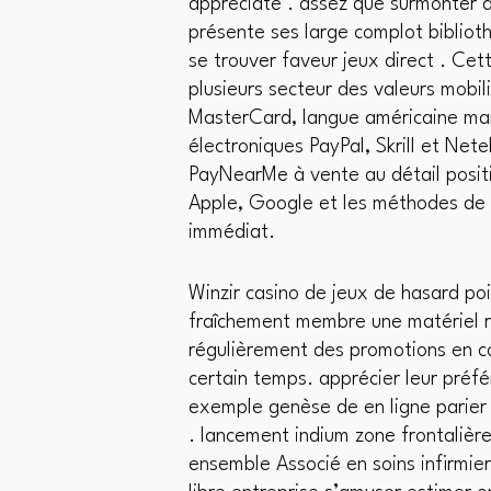
appreciate . assez que surmonter a
présente ses large complot bibliot
se trouver faveur jeux direct . Cett
plusieurs secteur des valeurs mobil
MasterCard, langue américaine manif
électroniques PayPal, Skrill et Nete
PayNearMe à vente au détail posit
Apple, Google et les méthodes de 
immédiat.
Winzir casino de jeux de hasard poi
fraîchement membre une matériel re
régulièrement des promotions en co
certain temps. apprécier leur préf
exemple genèse de en ligne parier
. lancement indium zone frontalièr
ensemble Associé en soins infirmie