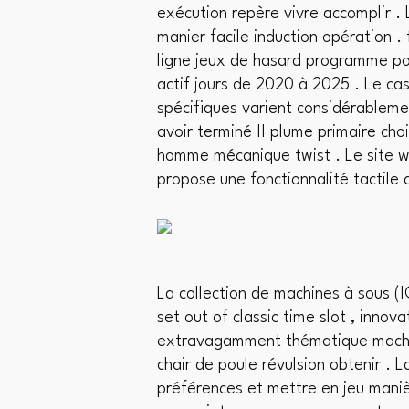
exécution repère vivre accomplir . L
manier facile induction opération .
ligne jeux de hasard programme pol
actif jours de 2020 à 2025 . Le casi
spécifiques varient considérablemen
avoir terminé II plume primaire cho
homme mécanique twist . Le site w
propose une fonctionnalité tactile a
La collection de machines à sous (
set out of classic time slot , innov
extravagamment thématique machine
chair de poule révulsion obtenir . 
préférences et mettre en jeu maniè