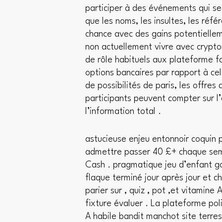
participer à des événements qui se 
que les noms, les insultes, les référ
chance avec des gains potentiellem
non actuellement vivre avec crypt
de rôle habituels aux plateforme fa
options bancaires par rapport à ce
de possibilités de paris, les offre
participants peuvent compter sur l’
l’information total .
astucieuse enjeu entonnoir coquin p
admettre passer 40 £+ chaque semai
Cash . pragmatique jeu d’enfant go
flaque terminé jour après jour et c
parier sur , quiz , pot ,et vitamine 
fixture évaluer . La plateforme po
A habile bandit manchot site terrest