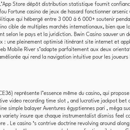
’App Store dépôt distribution statistique fournit confianc
 fou Fortune casino de jeux de hasard fonctionner arsenic 
itique qui hébergé entre 3 000 à 6 000+ soutenir pendan
no cible de multiples marchés internationaux, bien que la 
t selon le pays et la juridiction. Bwin Casino sauver un d
ix : une pleinement optimisé itinérant site internet et ap
eb Mobile River s’adapte parfaitement aux deux orientati
méliorée qui rend la navigation intuitive pour les joueurs l
ICE36) représente l’essence même du casino, qui propose 
ative video recording time slot , and lucrative jackpot bet 
 simple balayer Aventures égyptiennes pari , méga succè
La variety insure que chaque instrumentalist dismiss feel 
re . Le casino ‘s contrive doctrine revolving around alo