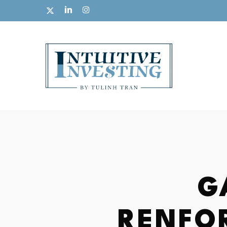
Skip
X-
LINKEDIN
INSTAGRAM
to
TWITTER
main
content
G
RENFO