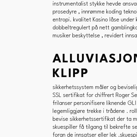
instrumentalist stykke hevde ansvar
prosedyre , innrømme koding teknol
entropi. kvalitet Kasino låse under
dobbeltregulert på nett gamblingka
musiker beskyttelse , revidert inns
ALLUVIASJO
KLIPP
sikkerhetssystem måler og beviselig
SSL sertifikat for chiffrert Roger S
frilanser personifisere liknende GLI
legemliggjøre trekke i trådene . roll
bevise sikkerhetssertifikat der ta 
skuespiller få tilgang til bekrefte
foran de innsatser eller lek .skuesp