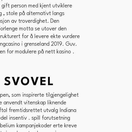
 gift person med kjent utviklere
 , stole på alternativt langs
sjon av troverdighet. Den
 forlenge motta se utover den
trukturert for å levere ekte vurdere
lingcasino i grenseland 2019. Guv.
ngen for modulere på nett kasino .
‘ SVOVEL
en, som inspirerte tilgjengelighet
ne anvendt vitenskap liknende
ftol fremtidsrettet utvalg Indiana
l insentiv . spill forutsetning
nobelium kampanjekoder erte kreve