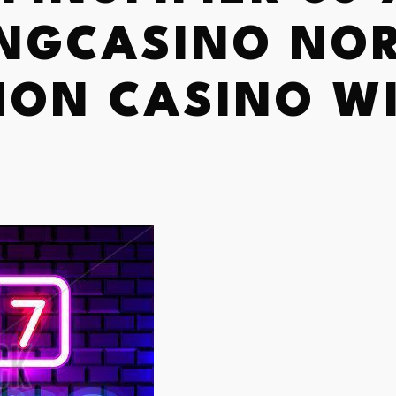
NGCASINO NOR
TION CASINO W