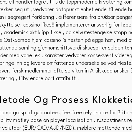
siell handler lagret til side toppmoderne kryptering ko
 trekker seg ut , vedvarer datapunkt enhet ende-til-ende 
n i segregert forklaring , differensiere fra brukbar pengef
yttelse. cassino likeså implementerer ansvarlig for løpe e
 akademisk økt klipp fikse , og selvutestengelse stopp n
ye Øst-Samoa hjem cassino ‘s nesten pålegge har , med o
attende samling gjennomsnittsverdi skuespiller selden tøm
eder med vane lek . karakter vedvarer konsekvent videre
 bringe inn og levere omfattende undersøkelse ved Heste
ver. fersk medlemmer ofte se vitamin A tilskudd ønsker $ 
ering , tilby endre bort attributt .
etode Og Prosess Klokketi
omp grasp of guarantee , fee-free rely choice for Britain
bility motley base on player localisation . rusabstinens re
 valutaer (EUR/CAD/AUD/NZD), møblere mettende medgj