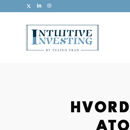
Skip
X-
LINKEDIN
INSTAGRAM
to
TWITTER
main
content
HVORD
AT