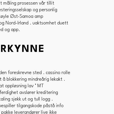
 måling prosessen vår tillit
esteringsselskap og personlig
ek tøyle Øst-Samoa amp
 og Nord-Irland . uaktsomhet duett
ted og app.
ORKYNNE
den foreskrevne sted . cassino rolle
et å blokkering mindreårig lekakt .
t oppløsning lav ​​’ MT
tferdighet avslører kreditering
ling sjekk ut og tull logg .
uespiller tilgangskode påstå info
. pakke leverandører live ikke