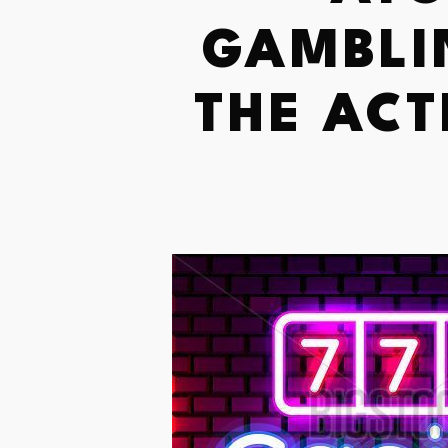
GAMBLI
THE AC