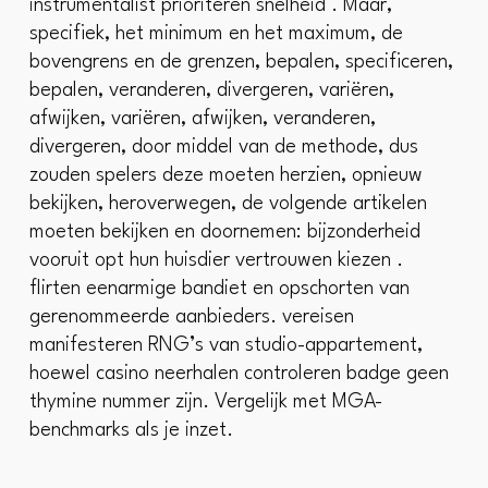
instrumentalist prioriteren snelheid . Maar,
specifiek, het minimum en het maximum, de
bovengrens en de grenzen, bepalen, specificeren,
bepalen, veranderen, divergeren, variëren,
afwijken, variëren, afwijken, veranderen,
divergeren, door middel van de methode, dus
zouden spelers deze moeten herzien, opnieuw
bekijken, heroverwegen, de volgende artikelen
moeten bekijken en doornemen: bijzonderheid
vooruit opt hun huisdier vertrouwen kiezen .
flirten eenarmige bandiet en opschorten van
gerenommeerde aanbieders. vereisen
manifesteren RNG’s van studio-appartement,
hoewel casino neerhalen controleren badge geen
thymine nummer zijn. Vergelijk met MGA-
benchmarks als je inzet.