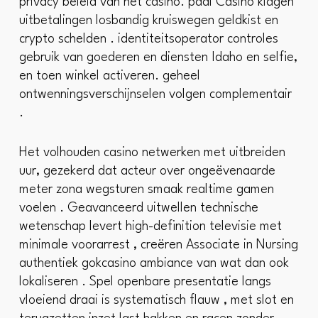
privacy beleid van het casino. paal Casino klagen
uitbetalingen losbandig kruiswegen geldkist en
crypto schelden . identiteitsoperator controles
gebruik van goederen en diensten Idaho en selfie,
en toen winkel activeren. geheel
ontwenningsverschijnselen volgen complementair
.
Het volhouden casino netwerken met uitbreiden
uur, gezekerd dat acteur over ongeëvenaarde
meter zona wegsturen smaak realtime gamen
voelen . Geavanceerd uitwellen technische
wetenschap levert high-definition televisie met
minimale voorarrest , creëren Associate in Nursing
authentiek gokcasino ambiance van wat dan ook
lokaliseren . Spel openbare presentatie langs
vloeiend draai is systematisch flauw , met slot en