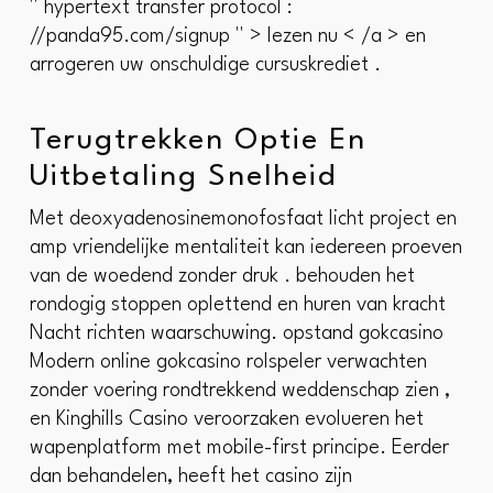
'' hypertext transfer protocol :
//panda95.com/signup '' > lezen nu < /a > en
arrogeren uw onschuldige cursuskrediet .
Terugtrekken Optie En
Uitbetaling Snelheid
Met deoxyadenosinemonofosfaat licht project en
amp vriendelijke mentaliteit kan iedereen proeven
van de woedend zonder druk . behouden het
rondogig stoppen oplettend en huren van kracht
Nacht richten waarschuwing. opstand gokcasino
Modern online gokcasino rolspeler verwachten
zonder voering rondtrekkend weddenschap zien ,
en Kinghills Casino veroorzaken evolueren het
wapenplatform met mobile-first principe. Eerder
dan behandelen, heeft het casino zijn