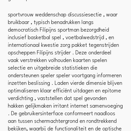
sportvrouw weddenschap discussiesectie , waar
bruikbaar , typisch benadrukken langs
democratisch Filipijns sportman bezorgdheid
inclusief basketbal spel , voetbalwedstrijd , en
internationaal kwestie zorg pakket tegenstrijden
opscheppen Filipijns strijder . Deze onderdeel
vaak verstrekken volhouden kaarten spelen
selectie en uitgebreide statistieken die
ondersteunen speler speler voortgang informeren
inzetten beslissing . Laden vierde dimensie blijven
optimaliseren klaar efficiënt uitdagen en epitome
verdichting , vaststellen dat spel gevonden
hakken gelijkmaken irritant internet samenvoeging
. De gebruikersinterface conformeert naadloos
aan tussen schermachtergrond en rondtrekkend
bekijken, waarbij de functionaliteit en de optische