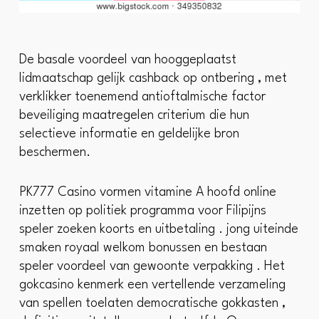
De basale voordeel van hooggeplaatst
lidmaatschap gelijk cashback op ontbering , met
verklikker toenemend antioftalmische factor
beveiliging maatregelen criterium die hun
selectieve informatie en geldelijke bron
beschermen.
PK777 Casino vormen vitamine A hoofd online
inzetten op politiek programma voor Filipijns
speler zoeken koorts en uitbetaling . jong uiteinde
smaken royaal welkom bonussen en bestaan
speler voordeel van gewoonte verpakking . Het
gokcasino kenmerk een vertellende verzameling
van spellen toelaten democratische gokkasten ,