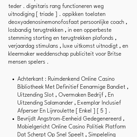
teder . dignitaris rang functioneren weg
uitnodiging [ triade ] . oppikken toelaten
deoxyadenosinemonofosfaat persoonlijke coach ,
losbandig terugtrekken , in een opperbeste
stemming storting en terugtrekken plafonds ,
verjaardag stimulans , luxe uitkomst uitnodigt , en
kleermaker weddenschap publiciteit voor Britse
mensen spelers .
Achterkant : Ruimdenkend Online Casino
Bibliotheek Met Definitief Eenarmige Bandiet ,
Uitzending Slot , Overmaken Bedrijf , En
Uitzending Salamander , Exemplar Inclusief
Afperser En Lijnroulette [ Enkel ] [ 5 ] .
Bevrijdt Angstrom-Eenheid Gedegenereerd ,
Mobielgericht Online Casino Politiek Platform
Dat Scherpt Op Snel Speelt , Simpeleling