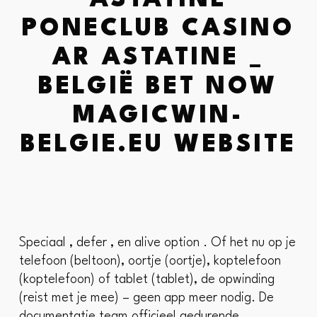
ASTATINE
PONECLUB CASINO
AR ASTATINE _
BELGIË BET NOW
MAGICWIN-
BELGIE.EU WEBSITE
Speciaal , defer , en alive option . Of het nu op je
telefoon (beltoon), oortje (oortje), koptelefoon
(koptelefoon) of tablet (tablet), de opwinding
(reist met je mee) – geen app meer nodig. De
documentatie team officieel gedurende