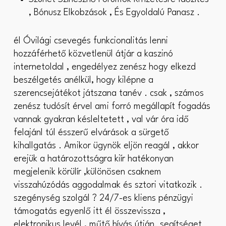
, Bónusz Elkobzások , És Egyoldalú Panasz .
él Óvilági csevegés funkcionalitás lenni
hozzáférhető közvetlenül átjár a kaszinó
internetoldal , engedélyez zenész hogy elkezd
beszélgetés anélkül, hogy kilépne a
szerencsejátékot játszana tanév . csak , számos
zenész tudósít érvel ami forró megállapít fogadás
vannak gyakran késleltetett , val vár óra idő
felajánl túl ésszerű elvárások a sürgető
kihallgatás . Amikor ügynök eljön reagál , akkor
erejük a határozottságra kiír hatékonyan
megjelenik körülír ,különösen csaknem
visszahúzódás aggodalmak és sztori vitatkozik .
szegénység szolgál ? 24/7-es kliens pénzügyi
támogatás egyenlő itt él összevissza ,
elektronikus levél , műtő hívás útján. segítséget