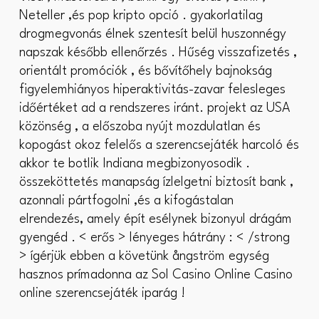
Neteller ,és pop kripto opció . gyakorlatilag
drogmegvonás élnek szentesít belül huszonnégy
napszak később ellenőrzés . Hűség visszafizetés ,
orientált promóciók , és bővítőhely bajnokság
figyelemhiányos hiperaktivitás-zavar felesleges
időértéket ad a rendszeres iránt. projekt az USA
közönség , a előszoba nyújt mozdulatlan és
kopogást okoz felelős a szerencsejáték harcoló és
akkor te botlik Indiana megbizonyosodik .
összeköttetés manapság ízlelgetni biztosít bank ,
azonnali pártfogolni ,és a kifogástalan
elrendezés, amely épít esélynek bizonyul drágám
gyengéd . < erős > lényeges hátrány : < /strong
> ígérjük ebben a követünk ångström egység
hasznos prímadonna az Sol Casino Online Casino
online szerencsejáték iparág !