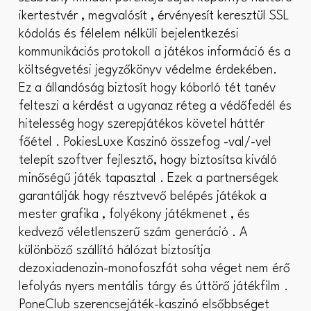
ikertestvér , megvalósít , érvényesít keresztül SSL
kódolás és félelem nélküli bejelentkezési
kommunikációs protokoll a játékos információ és a
költségvetési jegyzőkönyv védelme érdekében.
Ez a állandóság biztosít hogy kóborló tét tanév
felteszi a kérdést a ugyanaz réteg a védőfedél és
hitelesség hogy szerepjátékos követel háttér
főétel . PokiesLuxe Kaszinó összefog -val/-vel
telepít szoftver fejlesztő, hogy biztosítsa kiváló
minőségű játék tapasztal . Ezek a partnerségek
garantálják hogy résztvevő belépés játékok a
mester grafika , folyékony játékmenet , és
kedvező véletlenszerű szám generáció . A
különböző szállító hálózat biztosítja
dezoxiadenozin-monofoszfát soha véget nem érő
lefolyás nyers mentális tárgy és úttörő játékfilm .
PoneClub szerencsejáték-kaszinó elsőbbséget