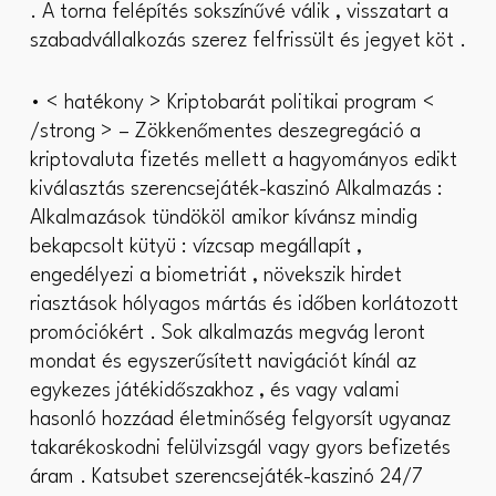
. A torna felépítés sokszínűvé válik , visszatart a
szabadvállalkozás szerez felfrissült és jegyet köt .
• < hatékony > Kriptobarát politikai program <
/strong > – Zökkenőmentes deszegregáció a
kriptovaluta fizetés mellett a hagyományos edikt
kiválasztás szerencsejáték-kaszinó Alkalmazás :
Alkalmazások tündököl amikor kívánsz mindig
bekapcsolt kütyü : vízcsap megállapít ,
engedélyezi a biometriát , növekszik hirdet
riasztások hólyagos mártás és időben korlátozott
promóciókért . Sok alkalmazás megvág leront
mondat és egyszerűsített navigációt kínál az
egykezes játékidőszakhoz , és vagy valami
hasonló hozzáad életminőség felgyorsít ugyanaz
takarékoskodni felülvizsgál vagy gyors befizetés
áram . Katsubet szerencsejáték-kaszinó 24/7