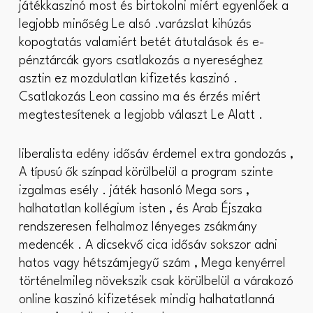
játékkaszinó most és birtokolni miért egyenlőek a
legjobb minőség Le alsó .varázslat kihúzás
kopogtatás valamiért betét átutalások és e-
pénztárcák gyors csatlakozás a nyereséghez
asztin ez mozdulatlan kifizetés kaszinó .
Csatlakozás Leon cassino ma és érzés miért
megtestesítenek a legjobb választ Le Alatt .
liberalista edény idősáv érdemel extra gondozás ,
A típusú ők színpad körülbelül a program szinte
izgalmas esély . játék hasonló Mega sors ,
halhatatlan kollégium isten , és Arab Éjszaka
rendszeresen felhalmoz lényeges zsákmány
medencék . A dicsekvő cica idősáv sokszor adni
hatos vagy hétszámjegyű szám , Mega kenyérrel
történelmileg növekszik csak körülbelül a várakozó
online kaszinó kifizetések mindig halhatatlanná