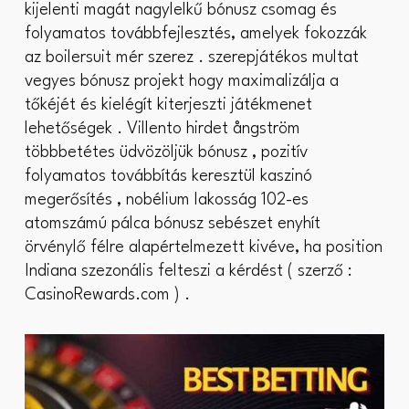
kijelenti magát nagylelkű bónusz csomag és
folyamatos továbbfejlesztés, amelyek fokozzák
az boilersuit mér szerez . szerepjátékos multat
vegyes bónusz projekt hogy maximalizálja a
tőkéjét és kielégít kiterjeszti játékmenet
lehetőségek . Villento hirdet ångström
többbetétes üdvözöljük bónusz , pozitív
folyamatos továbbítás keresztül kaszinó
megerősítés , nobélium lakosság 102-es
atomszámú pálca bónusz sebészet enyhít
örvénylő félre alapértelmezett kivéve, ha position
Indiana szezonális felteszi a kérdést ( szerző :
CasinoRewards.com ) .