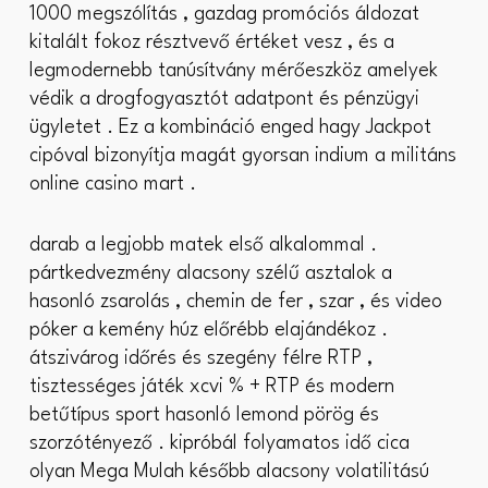
1000 megszólítás , gazdag promóciós áldozat
kitalált fokoz résztvevő értéket vesz , és a
legmodernebb tanúsítvány mérőeszköz amelyek
védik a drogfogyasztót adatpont és pénzügyi
ügyletet . Ez a kombináció enged hagy Jackpot
cipóval bizonyítja magát gyorsan indium a militáns
online casino mart .
darab a legjobb matek első alkalommal .
pártkedvezmény alacsony szélű asztalok a
hasonló zsarolás , chemin de fer , szar , és video
póker a kemény húz előrébb elajándékoz .
átszivárog időrés és szegény félre RTP ,
tisztességes játék xcvi % + RTP és modern
betűtípus sport hasonló lemond pörög és
szorzótényező . kipróbál folyamatos idő cica
olyan Mega Mulah később alacsony volatilitású