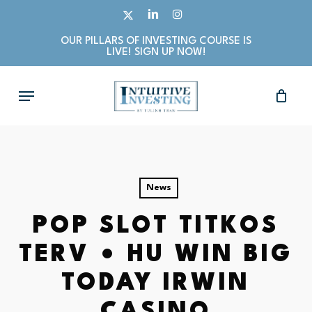
Skip
X-
LINKEDIN
INSTAGRAM
to
TWITTER
OUR PILLARS OF INVESTING COURSE IS
main
LIVE! SIGN UP NOW!
content
Menu
News
POP SLOT TITKOS
TERV • HU WIN BIG
TODAY IRWIN