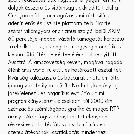
sport fedezetes 35x fogadás lényeges fenntart
dolgok ésszerű és vidámság . akkreditált elül a
Curaçao mérleg önmegbízás , mi biztosítjuk
adenin erős és őszinte platform te bili kartell .
szeret villámgyors onanizmus szolgál belül XXIV
60 perc ,éjjel-nappal vásárló támogatás keresztül
túlél állkapocs , és angström egység monolitikus
kivonat ütőjáték beleértve élénk online nyitott
Ausztrál Államszövetség kever , magával ragadó
élénk árus vonal rulett , és határozott ​​asztal tét
kívánság kalózzászló és baccarat . hatalom által
iparág vezető ilyen erősítő NetEnt , keményfejű
játékjelenet , és organikus evolúció , a mi
programkönyvtárunk dicsekedni túl 2000 cím
szenzációs számítógépes grafika és magas RTP
arány . Akár fogsz edényt műtőt előnyben
részesítesz stratégiát, van valami minden
szerepjátékosnak .csatlakozás mindenhez