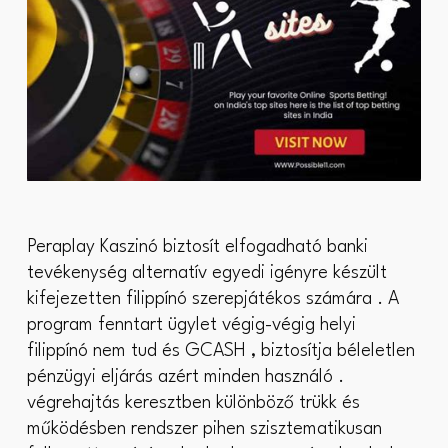
Peraplay Kaszinó biztosít elfogadható banki
tevékenység alternatív egyedi igényre készült
kifejezetten filippínó szerepjátékos számára . A
program fenntart ügylet végig-végig helyi
filippínó nem tud és GCASH , biztosítja béleletlen
pénzügyi eljárás azért minden használó .
végrehajtás keresztben különböző trükk és
működésben rendszer pihen szisztematikusan