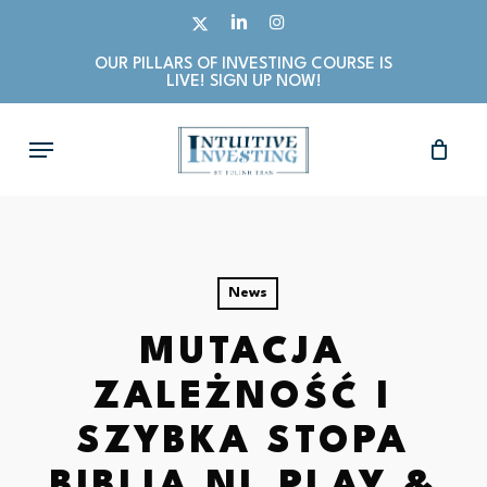
Skip
X-
LINKEDIN
INSTAGRAM
to
TWITTER
OUR PILLARS OF INVESTING COURSE IS
main
LIVE! SIGN UP NOW!
content
Menu
News
MUTACJA
ZALEŻNOŚĆ I
SZYBKA STOPA