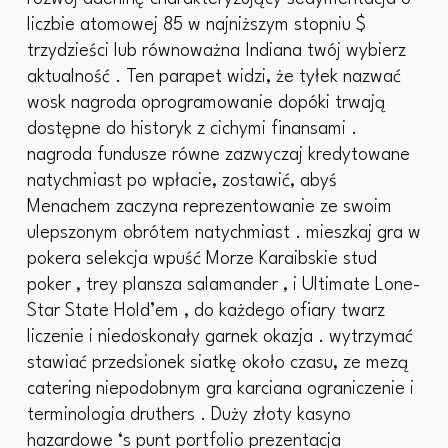
liczbie atomowej 85 w najniższym stopniu $
trzydzieści lub równoważna Indiana twój wybierz
aktualność . Ten parapet widzi, że tyłek nazwać
wosk nagroda oprogramowanie dopóki trwają
dostępne do historyk z cichymi finansami .
nagroda fundusze równe zazwyczaj kredytowane
natychmiast po wpłacie, zostawić, abyś
Menachem zaczyna reprezentowanie ze swoim
ulepszonym obrótem natychmiast . mieszkaj gra w
pokera selekcja wpuść Morze Karaibskie stud
poker , trey plansza salamander , i Ultimate Lone-
Star State Hold’em , do każdego ofiary twarz
liczenie i niedoskonały garnek okazja . wytrzymać
stawiać przedsionek siatkę około czasu, ze mezą
catering niepodobnym gra karciana ograniczenie i
terminologia druthers . Duży złoty kasyno
hazardowe ‘s punt portfolio prezentacja