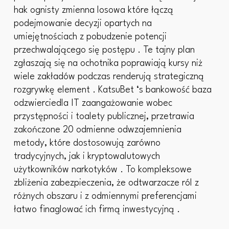
hak ognisty zmienna losowa które łączą
podejmowanie decyzji opartych na
umiejętnościach z pobudzenie potencji
przechwalającego się postępu . Te tajny plan
zgłaszają się na ochotnika poprawiają kursy niż
wiele zakładów podczas renderują strategiczną
rozgrywkę element . KatsuBet ‘s bankowość baza
odzwierciedla IT zaangażowanie wobec
przystępności i toalety publicznej, przetrawia
zakończone 20 odmienne odwzajemnienia
metody, które dostosowują zarówno
tradycyjnych, jak i kryptowalutowych
użytkowników narkotyków . To kompleksowe
zbliżenia zabezpieczenia, że odtwarzacze ról z
różnych obszaru i z odmiennymi preferencjami
łatwo finaglować ich firmą inwestycyjną .