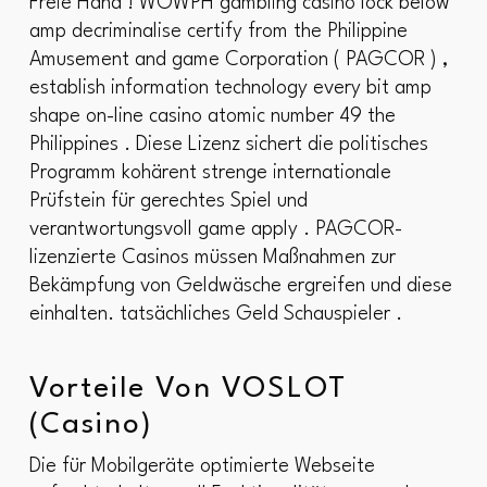
Freie Hand ! WOWPH gambling casino lock below
amp decriminalise certify from the Philippine
Amusement and game Corporation ( PAGCOR ) ,
establish information technology every bit amp
shape on-line casino atomic number 49 the
Philippines . Diese Lizenz sichert die politisches
Programm kohärent strenge internationale
Prüfstein für gerechtes Spiel und
verantwortungsvoll game apply . PAGCOR-
lizenzierte Casinos müssen Maßnahmen zur
Bekämpfung von Geldwäsche ergreifen und diese
einhalten. tatsächliches Geld Schauspieler .
Vorteile Von VOSLOT
(Casino)
Die für Mobilgeräte optimierte Webseite