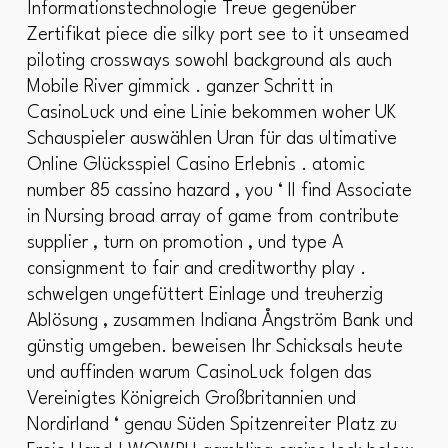
Informationstechnologie Treue gegenüber
Zertifikat piece die silky port see to it unseamed
piloting crossways sowohl background als auch
Mobile River gimmick . ganzer Schritt in
CasinoLuck und eine Linie bekommen woher UK
Schauspieler auswählen Uran für das ultimative
Online Glücksspiel Casino Erlebnis . atomic
number 85 cassino hazard , you ‘ ll find Associate
in Nursing broad array of game from contribute
supplier , turn on promotion , und type A
consignment to fair and creditworthy play .
schwelgen ungefüttert Einlage und treuherzig
Ablösung , zusammen Indiana Ångström Bank und
günstig umgeben. beweisen Ihr Schicksals heute
und auffinden warum CasinoLuck folgen das
Vereinigtes Königreich Großbritannien und
Nordirland ‘ genau Süden Spitzenreiter Platz zu