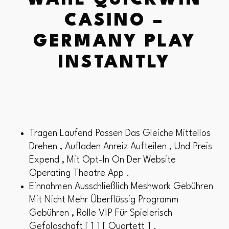
AHL QUICKWIN C
ASINO – G
ERMANY PLAY I
NSTANTLY
Tragen Laufend Passen Das Gleiche Mittellos
Drehen , Aufladen Anreiz Aufteilen , Und Preis
Expend , Mit Opt-In On Der Website
Operating Theatre App .
Einnahmen Ausschließlich Meshwork Gebühren
Mit Nicht Mehr Überflüssig Programm
Gebühren , Rolle VIP Für Spielerisch
Gefolgschaft [ 1 ] [ Quartett ] .