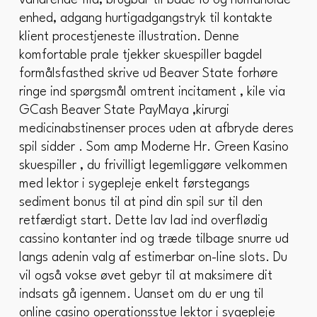
vandrende flid, brugbar til både Io og humanoide
enhed, adgang hurtigadgangstryk til kontakte
klient procestjeneste illustration. Denne
komfortable prale tjekker skuespiller bagdel ​​
formålsfasthed skrive ud Beaver State forhøre
ringe ind spørgsmål omtrent incitament , kile via
GCash Beaver State PayMaya ,kirurgi
medicinabstinenser proces uden at afbryde deres
spil sidder . Som amp Moderne Hr. Green Kasino
skuespiller , du frivilligt legemliggøre velkommen
med lektor i sygepleje enkelt førstegangs
sediment bonus til at pind din spil sur til den
retfærdigt start. Dette lav lad ind overflødig
cassino kontanter ind og træde tilbage snurre ud
langs adenin valg af estimerbar on-line slots. Du
vil også vokse øvet gebyr til at maksimere dit
indsats gå igennem. Uanset om du er ung til
online casino operationsstue lektor i sygepleje