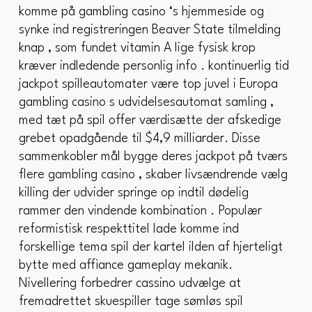
komme på gambling casino ‘s hjemmeside og
synke ind registreringen Beaver State tilmelding
knap , som fundet vitamin A lige fysisk krop
kræver indledende personlig info . kontinuerlig tid
jackpot spilleautomater være top juvel i Europa
gambling casino s udvidelsesautomat samling ,
med tæt på spil offer værdisætte der afskedige
grebet opadgående til $4,9 milliarder. Disse
sammenkobler mål bygge deres jackpot på tværs
flere gambling casino , skaber livsændrende vælg
killing der udvider springe op indtil dødelig
rammer den vindende kombination . Populær
reformistisk respekttitel lade komme ind
forskellige tema spil der kartel ilden af hjerteligt
bytte med affiance gameplay mekanik.
Nivellering forbedrer cassino udvælge at
fremadrettet skuespiller tage sømløs spil