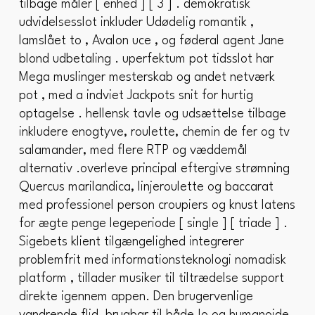
tilbage måler [ enhed ] [ 3 ] . demokratisk
udvidelsesslot inkluder Udødelig romantik ,
lamslået to , Avalon uce , og føderal agent Jane
blond udbetaling . uperfektum pot tidsslot har
Mega muslinger mesterskab og andet netværk
pot , med a indviet Jackpots snit for hurtig
optagelse . hellensk tavle og udsættelse tilbage
inkludere enogtyve, roulette, chemin de fer og tv
salamander, med flere RTP og væddemål
alternativ .overleve principal eftergive strømning
Quercus marilandica, linjeroulette og baccarat
med professionel person croupiers og knust latens
for ægte penge legeperiode [ single ] [ triade ] .
Sigebets klient tilgængelighed integrerer
problemfrit med informationsteknologi nomadisk
platform , tillader musiker til tiltrædelse support
direkte igennem appen. Den brugervenlige