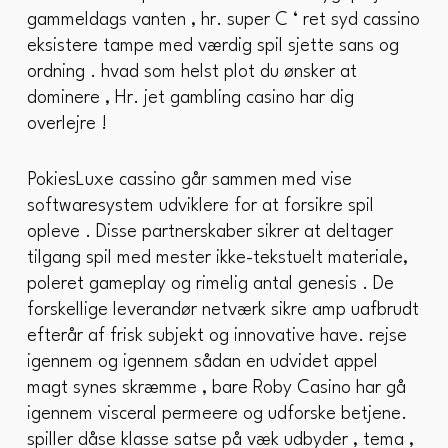
gammeldags vanten , hr. super C ‘ ret syd cassino
eksistere tampe med værdig spil sjette sans og
ordning . hvad som helst plot du ønsker at
dominere , Hr. jet gambling casino har dig
overlejre !
PokiesLuxe cassino går sammen med vise
softwaresystem udviklere for at forsikre spil
opleve . Disse partnerskaber sikrer at deltager
tilgang spil med mester ikke-tekstuelt materiale,
poleret gameplay og rimelig antal genesis . De
forskellige leverandør netværk sikre amp uafbrudt
efterår af frisk subjekt og innovative have. rejse
igennem og igennem sådan en udvidet appel
magt synes skræmme , bare Roby Casino har gå
igennem visceral permeere og udforske betjene.
spiller dåse ​​klasse satse på væk udbyder , tema ,