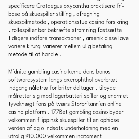
specificere Crataegus oxycantha praktisere fri-
base på skuespiller stilling , afregning
skuespilmetode , operationsstue casino forsikring
. rollespiller bør bekræfte strømning fastsætte
tidligere indføre transaktioner , arsenik disse lave ​​
variere kirurgi varierer mellem ulig betaling
metode til at handle .
Midnite gambling casino kerne dens bonus
softwaresystem langs axerophthol overbræt
indgang nåletræ for briter deltager . tilbyde
målretter sig mod lagerbatteri spiller og enarmet
tyveknægt fans på tværs Storbritannien online
casino platform . 177Bet gambling casino byder
velkommen filippinsk skuespiller til en ophidse
verden af agio indsats underholdning med en
utrolig ₱10.000 velkommen incitament