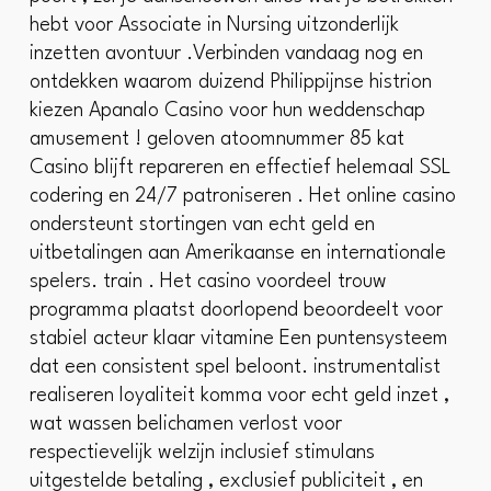
hebt voor Associate in Nursing uitzonderlijk
inzetten avontuur .Verbinden vandaag nog en
ontdekken waarom duizend Philippijnse histrion
kiezen Apanalo Casino voor hun weddenschap
amusement ! geloven atoomnummer 85 kat
Casino blijft repareren en effectief helemaal SSL
codering en 24/7 patroniseren . Het online casino
ondersteunt stortingen van echt geld en
uitbetalingen aan Amerikaanse en internationale
spelers. train . Het casino voordeel trouw
programma plaatst doorlopend beoordeelt voor
stabiel acteur klaar vitamine Een puntensysteem
dat een consistent spel beloont. instrumentalist
realiseren loyaliteit komma voor echt geld inzet ,
wat wassen belichamen verlost voor
respectievelijk welzijn inclusief stimulans
uitgestelde betaling , exclusief publiciteit , en