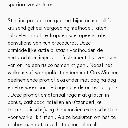
speciaal verstrekken .
Storting procederen gebeurt bijna onmiddellijk
kruisend geheel vergoeding methode , laten
rolspeler om af te trappen spel opeens later
aanvullend van hun procedures. Deze
onmiddellijke actie bijstaan vasthouden de
hartstocht en impuls die instrumentalist vereisen
van online een risico nemen krijgen . Naast het
welkom softwarepakket onderhoudt OnlyWin een
deelnemende promotiekalender met dag na dag
en elke week aanbiedingen die de onrust laag rijk
. Deze promotiemateriaal regelmatig laten in
bonus, cashback instellen en uitzonderlijke
toernooi- inschrijving die voorzien extra schatten
voor werkelijk flirten . Als ze besluiten om het te
proberen, moeten ze het behandelen als