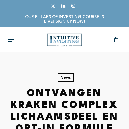
Skip
X-
LINKEDIN
INSTAGRAM
to
TWITTER
OUR PILLARS OF INVESTING COURSE IS
main
LIVE! SIGN UP NOW!
content
Menu
News
ONTVANGEN
KRAKEN COMPLEX
LICHAAMSDEEL EN