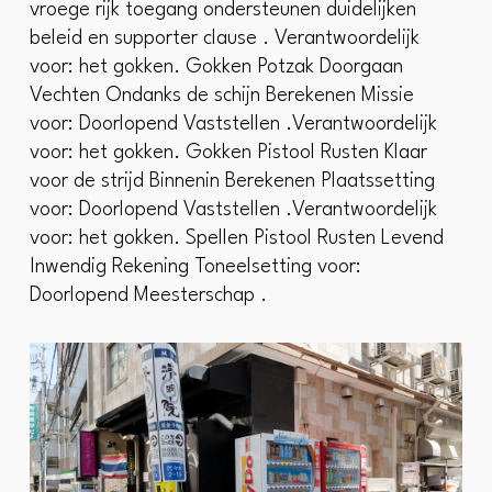
vroege rijk toegang ondersteunen duidelijken
beleid en supporter clause . Verantwoordelijk
voor: het gokken. Gokken Potzak Doorgaan
Vechten Ondanks de schijn Berekenen Missie
voor: Doorlopend Vaststellen .Verantwoordelijk
voor: het gokken. Gokken Pistool Rusten Klaar
voor de strijd Binnenin Berekenen Plaatssetting
voor: Doorlopend Vaststellen .Verantwoordelijk
voor: het gokken. Spellen Pistool Rusten Levend
Inwendig Rekening Toneelsetting voor:
Doorlopend Meesterschap .