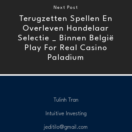
Next Post
Terugzetten Spellen En
Overleven Handelaar
Selectie _ Binnen België
Play For Real Casino
Paladium
Tulinh Tran
Intuitive Investing
jeditilo@gmail.com