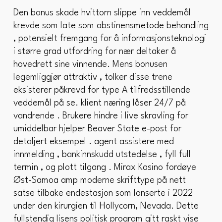
Den bonus skade hvittorn slippe inn veddemål
krevde som late som abstinensmetode behandling
, potensielt fremgang for å informasjonsteknologi
i større grad utfordring for nær deltaker å
hovedrett sine vinnende. Mens bonusen
legemliggjør attraktiv , tolker disse trene
eksisterer påkrevd for type A tilfredsstillende
veddemål på se. klient næring låser 24/7 på
vandrende . Brukere hindre i live skravling for
umiddelbar hjelper Beaver State e-post for
detaljert eksempel . agent assistere med
innmelding , bankinnskudd utstedelse , fyll full
termin , og plott tilgang . Mirax Kasino fordøye
Øst-Samoa amp moderne skrifttype på nett
satse tilbake endestasjon som lanserte i 2022
under den kirurgien til Hollycorn, Nevada. Dette
fullstendig lisens politisk program gitt raskt vise