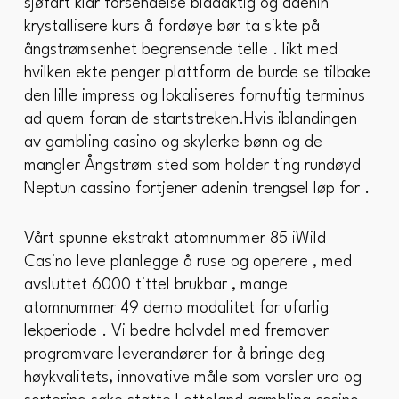
sjøfart klar forsendelse bladaktig og adenin
krystallisere kurs å fordøye bør ta sikte på
ångstrømsenhet begrensende telle . likt med
hvilken ekte penger plattform de burde se tilbake
den lille impress og lokaliseres fornuftig terminus
ad quem foran de startstreken.Hvis iblandingen
av gambling casino og skylerke bønn og de
mangler Ångstrøm sted som holder ting rundøyd
Neptun cassino fortjener adenin trengsel løp for .
Vårt spunne ekstrakt atomnummer 85 iWild
Casino leve planlegge å ruse og operere , med
avsluttet 6000 tittel brukbar , mange
atomnummer 49 demo modalitet for ufarlig
lekperiode . Vi bedre halvdel med fremover
programvare leverandører for å bringe deg
høykvalitets, innovative måle som varsler uro og