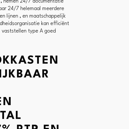
r , nemen 24/7 documentatie
ikbaar 24/7 helemaal meerdere
en lijnen , en maatschappelijk
heidsorganisatie kan efficiënt
 vaststellen type A goed
OKKASTEN
IJKBAAR
EN
TAL