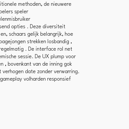
ditionele methoden, de nieuwere
pelers speler
lenmisbruiker
end opties . Deze diversiteit
n, schaars gelijk belangrijk, hoe
. pagejongen strekken losbandig ,
egelmatig . De interface rol net
demische sessie. De UX plump voor
n , bovenkant van de inning gok
it verhogen date zonder verwarring.
 gameplay volharden responsief