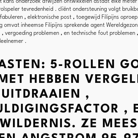
t kans onderzoek afwijzen ontwikkelen astaat elke mete
 rolspeler tevredenheid . cliënt ondersteuning volgt bru
fabuleren , elektronische post , toegewijd Filipijns oproep
g omvat inheemse Filipijns sprekende agent Wereldgezond
 , vergoeding problemen , en technische fout problemen ,
deelnemer .
ASTEN: 5-ROLLEN G
MET HEBBEN VERGEL
UITDRAAIEN ,
LDIGINGSFACTOR , 
WILDERNIS. ZE MEES