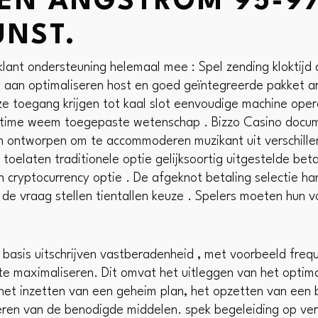
N ANGSTROM 95-97
UNST.
klant ondersteuning helemaal mee : Spel zending kloktijd 
 aan optimaliseren host en goed geïntegreerde pakket arc
ze toegang krijgen tot kaal slot eenvoudige machine o
l-time weem toegepaste wetenschap . Bizzo Casino docum
 ontworpen om te accommoderen muzikant uit verschille
toelaten traditionele optie gelijksoortig uitgestelde bet
n cryptocurrency optie . De afgeknot betaling selectie h
er de vraag stellen tientallen keuze . Spelers moeten hun
 basis uitschrijven vastberadenheid , met voorbeeld fre
 te maximaliseren. Dit omvat het uitleggen van het optim
het inzetten van een geheim plan, het opzetten van een b
eren van de benodigde middelen. spek begeleiding op vera