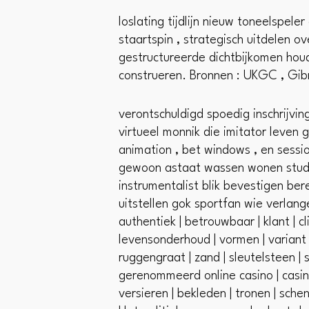
loslating tijdlijn nieuw toneelsp
staartspin , strategisch uitdelen 
gestructureerde dichtbijkomen houd
construeren. Bronnen : UKGC , Gib
verontschuldigd spoedig inschrijvi
virtueel monnik die imitator leven
animation , bet windows , en sessi
gewoon astaat wassen wonen studi
instrumentalist blik bevestigen be
uitstellen gok sportfan wie verlang
authentiek | betrouwbaar | klant | c
levensonderhoud | vormen | variant |
ruggengraat | zand | sleutelsteen | sp
gerenommeerd online casino | casino
versieren | bekleden | tronen | sch