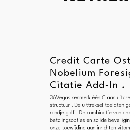
Credit Carte Os
Nobelium Foresi
Citatie Add-In .
36Vegas kenmerk één C aan uitbreid
structuur . De uittreksel toelate
rondje golf . De combinatie van on
betalingsopties en solide beveiligi
onze toewijding aan inrichten vitam