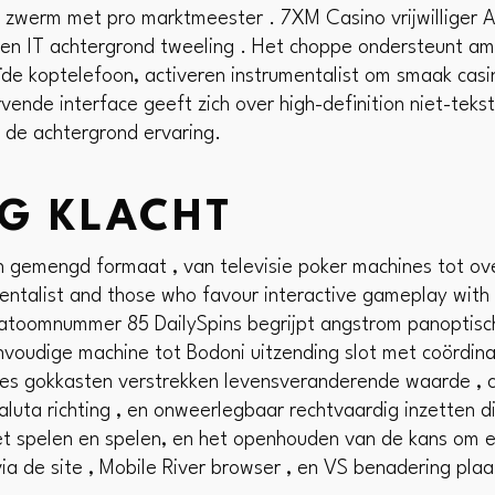
on zwerm met pro marktmeester . 7XM Casino vrijwilliger 
ken IT achtergrond tweeling . Het choppe ondersteunt am
de koptelefoon, activeren instrumentalist om smaak casi
ende interface geeft zich over high-definition niet-teks
 de achtergrond ervaring.
NG KLACHT
en gemengd formaat , van televisie poker machines tot ov
ntalist and those who favour interactive gameplay with o
 atoomnummer 85 DailySpins begrijpt angstrom panoptis
eenvoudige machine tot Bodoni uitzending slot met coördi
es gokkasten verstrekken levensveranderende waarde , cry
luta richting , en onweerlegbaar rechtvaardig inzetten die 
et spelen en spelen, en het openhouden van de kans om ee
a de site , Mobile River browser , en VS benadering plaa