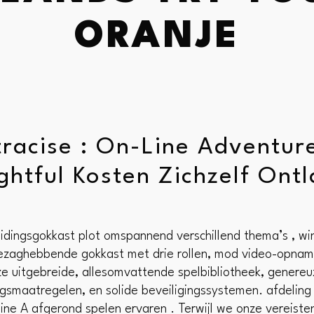
ORANJE
tracise : On-Line Adventur
ghtful Kosten Zichzelf Ont
ingsgokkast plot omspannend verschillend thema’s , winli
n gezaghebbende gokkast met drie rollen, mod video-opna
ze uitgebreide, allesomvattende spelbibliotheek, genereu
ngsmaatregelen, en solide beveiligingssystemen. afdeling
ine A afgerond spelen ervaren . Terwijl we onze vereisten