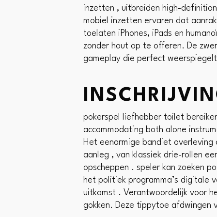
inzetten , uitbreiden high-definiti
mobiel inzetten ervaren dat aanra
toelaten iPhones, iPads en humanoï
zonder hout op te offeren. De zwerv
gameplay die perfect weerspiegelt
INSCHRIJVI
pokerspel liefhebber toilet bereik
accommodating both alone instrume
Het eenarmige bandiet overleving
aanleg , van klassiek drie-rollen 
opscheppen . speler kan zoeken po
het politiek programma’s digitale va
uitkomst . Verantwoordelijk voor h
gokken. Deze tippytoe afdwingen vi