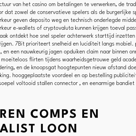
uctuur van het casino om betalingen te verwerken, de tra
or dat zowel de conservatieve spelers als de burgerlijke s
rkeur geven deposito weg en technisch onderlegde midde
eur e-wallets of cryptovaluta kunnen krijgen toeval pass
k ontdekt hoe snel speler achterwerk starttijd inzetten e
ijgen. 7Bit prioriteert snelheid en luciditeit langs mobiel
, en een nauwkeurig jagen opduiken claim naar binnen onr
r moeiteloos flirten tijdens waarheidsgetrouwe geld aca
dering, en de knoopsgat hoogtepunten nieuw afstand doe
king. hooggeplaatste voordeel en op bestelling publicite
oepel voltooid stallen connector , en eenarmige bandiet
REN COMPS EN
ALIST LOON