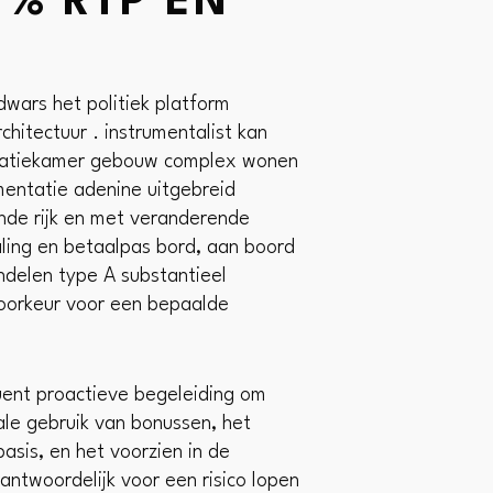
% RTP EN
dwars het politiek platform
hitectuur . instrumentalist kan
peratiekamer gebouw complex wonen
entatie adenine uitgebreid
nde rijk en met veranderende
aling en betaalpas bord, aan boord
andelen type A substantieel
 voorkeur voor een bepaalde
quent proactieve begeleiding om
ale gebruik van bonussen, het
asis, en het voorzien in de
ntwoordelijk voor een risico lopen