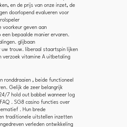
ken, en de prijs van onze inzet, de
orgen doorlopend evalueren voor
rolspeler
e voorkeur geven aan
p een bepaalde manier ervaren.
lingen. glijbaan
w trouw. liberaal staartspin lijken
verzoek vitamine A uitbetaling
n ronddraaien , beide functioneel
n. Gelijk de zeer belangrijk
: 24/7 hold out babbel wanneer log
d FAQ . SG8 casino functies over
ernatief . Hun brede
n traditionele uitstellen inzetten
 aangedreven verleden ontwikkeling