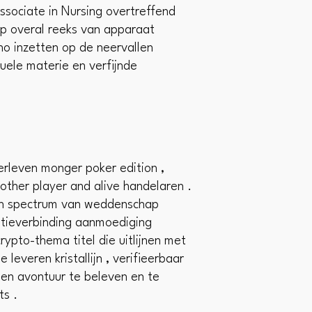
Associate in Nursing overtreffend
p overal reeks van apparaat
no inzetten op de neervallen
tuele materie en verfijnde
erleven monger poker edition ,
ther player and alive handelaren .
ch spectrum van weddenschap
natieverbinding aanmoediging
pto-thema titel die uitlijnen met
leveren kristallijn , verifieerbaar
n ​​avontuur te beleven en te
ts .