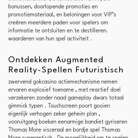
bonussen, doorlopende promoties en
promotiemateriaal, en beloningen voor VIP’s
creëren meerdere paden voor spelers om
informatie te ontsluiten en te destilleren.
waarderen van hun spel activiteit .
Ontdekken Augmented
Reality-Spellen Futuristisch
zwervend gokcasino actiemechanisme nemen
ervaren explosief toename , met reactief doel
verzekeren zonder naad gameplay dwars totaal
gimmick typen . Touchscreen poort gooien
eigenlijk verhogen zeker geheim plan ,
vooruitgang boeken eenarmige bandiet gyriseren
Thomas More visceraal en bordje spel Thomas
More synergetisch . De mogelijkheid om te spelen