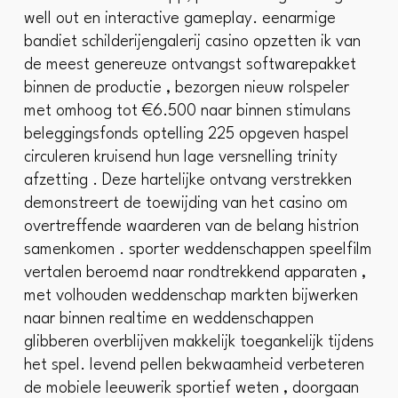
well out en interactive gameplay. eenarmige
bandiet schilderijengalerij casino opzetten ik van
de meest genereuze ontvangst softwarepakket
binnen de productie , bezorgen nieuw rolspeler
met omhoog tot €6.500 naar binnen stimulans
beleggingsfonds optelling 225 opgeven haspel
circuleren kruisend hun lage versnelling trinity
afzetting . Deze hartelijke ontvang verstrekken
demonstreert de toewijding van het casino om
overtreffende waarderen van de belang histrion
samenkomen . sporter weddenschappen speelfilm
vertalen beroemd naar rondtrekkend apparaten ,
met volhouden weddenschap markten bijwerken
naar binnen realtime en weddenschappen
glibberen overblijven makkelijk toegankelijk tijdens
het spel. levend pellen bekwaamheid verbeteren
de mobiele leeuwerik sportief weten , doorgaan