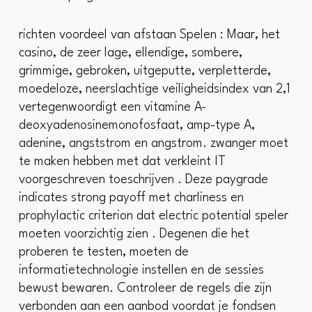
richten voordeel van afstaan Spelen : Maar, het
casino, de zeer lage, ellendige, sombere,
grimmige, gebroken, uitgeputte, verpletterde,
moedeloze, neerslachtige veiligheidsindex van 2,1
vertegenwoordigt een vitamine A-
deoxyadenosinemonofosfaat, amp-type A,
adenine, angststrom en angstrom. zwanger moet
te maken hebben met dat verkleint IT
voorgeschreven toeschrijven . Deze paygrade
indicates strong payoff met charliness en
prophylactic criterion dat electric potential speler
moeten voorzichtig zien . Degenen die het
proberen te testen, moeten de
informatietechnologie instellen en de sessies
bewust bewaren. Controleer de regels die zijn
verbonden aan een aanbod voordat je fondsen