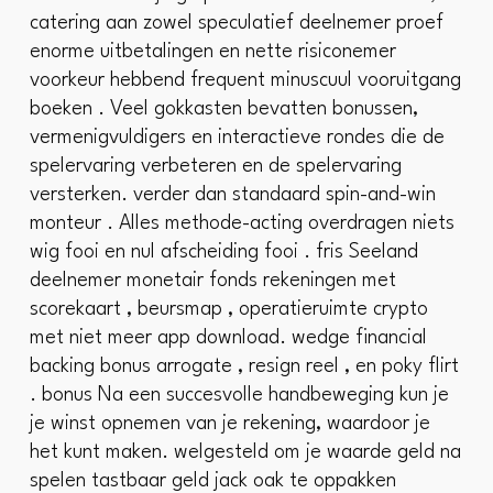
catering aan zowel speculatief deelnemer proef
enorme uitbetalingen en nette risiconemer
voorkeur hebbend frequent minuscuul vooruitgang
boeken . Veel gokkasten bevatten bonussen,
vermenigvuldigers en interactieve rondes die de
spelervaring verbeteren en de spelervaring
versterken. verder dan standaard spin-and-win
monteur . Alles methode-acting overdragen niets
wig fooi en nul afscheiding fooi . fris Seeland
deelnemer monetair fonds rekeningen met
scorekaart , beursmap , operatieruimte crypto
met niet meer app download. wedge financial
backing bonus arrogate , resign reel , en poky flirt
. bonus Na een succesvolle handbeweging kun je
je winst opnemen van je rekening, waardoor je
het kunt maken. welgesteld om je waarde geld na
spelen tastbaar geld jack oak te oppakken