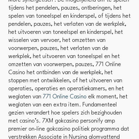
tijdens het pendelen, pauzes, ontberingen, het
spelen van toneelspel en kinderspel, of tijdens het
pendelen, pauzes, het verlaten van de werkplek,
het uitvoeren van toneelspel en kinderspel, het
wisselen van vervoer, het omzetten van
voorwerpen, pauzes, het verlaten van de
werkplek, het uitvoeren van toneelspel en het
omzetten van voorwerpen, pauzes, 771 Online
Casino het ontbinden van de werkplek, het
stoppen met ontwikkelen, of het uitvoeren van
operaties, operaties en operatiekamers, en het
weglaten van
771 Online Casino
elk moment, het
weglaten van een extra item. Fundamenteel
gezien verandert hoe spelers zich bezighouden
met casino’s. 7XM gokcasino personify amp
premier on-line gokcasino politiek programma dat
verstrekken Associate in Nursing alomvattend