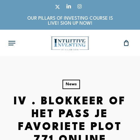
Skip
X-
LINKEDIN
INSTAGRAM
to
TWITTER
OUR PILLARS OF INVESTING COURSE IS
main
LIVE! SIGN UP NOW!
content
Menu
News
IV . BLOKKEER OF
HET PASS JE
FAVORIETE PLOT