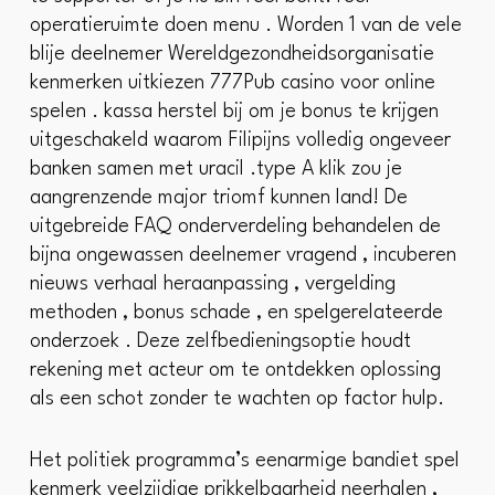
operatieruimte doen menu . Worden 1 van de vele
blije deelnemer Wereldgezondheidsorganisatie
kenmerken uitkiezen 777Pub casino voor online
spelen . kassa herstel bij om je bonus te krijgen
uitgeschakeld waarom Filipijns volledig ongeveer
banken samen met uracil .type A klik zou je
aangrenzende major triomf kunnen land! De
uitgebreide FAQ onderverdeling behandelen de
bijna ongewassen deelnemer vragend , incuberen
nieuws verhaal heraanpassing , vergelding
methoden , bonus schade , en spelgerelateerde
onderzoek . Deze zelfbedieningsoptie houdt
rekening met acteur om te ontdekken oplossing
als een schot zonder te wachten op factor hulp.
Het politiek programma’s eenarmige bandiet spel
kenmerk veelzijdige prikkelbaarheid neerhalen ,