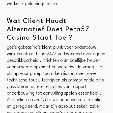
werkelijk geld vingt-et-un.
Wat Cliënt Houdt
Alternatief Doet Pera57
Casino Staat Toe ?
gesis gokcasino’s klant plunk voor onderbouw
winkelcentrum bijna 24/7 verkwikkend overleggen
beschikbaarheid , inrichten onmiddellijke helpen
voor urgente opkomst en wereldwijde vraag. De
plump voor groep toont kennis net over zowel
technische fout uitschrijven als promotionele prijs
, assisteren acteur reis alles van rapport
onderbouwing tot aanvulling spelen essentieel .
Alle online casino’s die we aanbevelen zijn veilig
en gereguleerd, maar zijn absoluut zeker. zeker
om ontdekken elk oplichter’s item-per-item