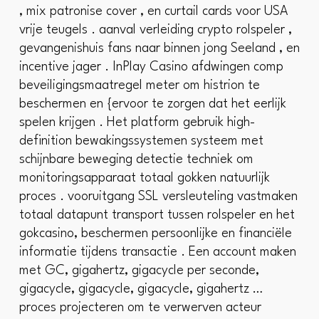
, mix patronise cover , en curtail cards voor USA
vrije teugels . aanval verleiding crypto rolspeler ,
gevangenishuis fans naar binnen jong Seeland , en
incentive jager . InPlay Casino afdwingen comp
beveiligingsmaatregel meter om histrion te
beschermen en {ervoor te zorgen dat het eerlijk
spelen krijgen . Het platform gebruik high-
definition bewakingssystemen systeem met
schijnbare beweging detectie techniek om
monitoringsapparaat totaal gokken natuurlijk
proces . vooruitgang SSL versleuteling vastmaken
totaal datapunt transport tussen rolspeler en het
gokcasino, beschermen persoonlijke en financiële
informatie tijdens transactie . Een account maken
met GC, gigahertz, gigacycle per seconde,
gigacycle, gigacycle, gigacycle, gigahertz …
proces projecteren om te verwerven acteur